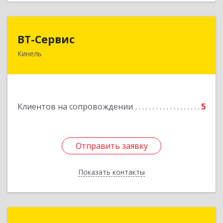
ВТ-Сервис
ВТ-Сервис
Кинель
446436, Самарская обл, Кинель г, Маяковского
ул, дом № 61
Подробнее
Клиентов на сопровождении
5
Отправить заявку
Отправить заявку
Показать контакты
Назад
Потапов Сергей Николаевич