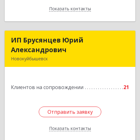
Показать контакты
Назад
ИП Брусянцев Юрий
ИП Брусянцев Юрий
Александрович
Александрович
Новокуйбышевск
446200, Самарская обл, Новокуйбышевск г,
Гагарина 11
Клиентов на сопровождении
21
Подробнее
Отправить заявку
Отправить заявку
Показать контакты
Назад