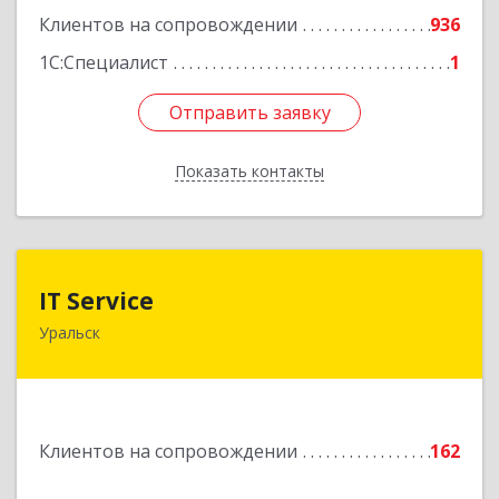
Клиентов на сопровождении
936
1С:Специалист
1
Отправить заявку
Отправить заявку
Показать контакты
Назад
IT Service
IT Service
Уральск
Казахстан , ЗКО , г.Уральск , ул.Кокчетавский
проезд , дом
Подробнее
Клиентов на сопровождении
162