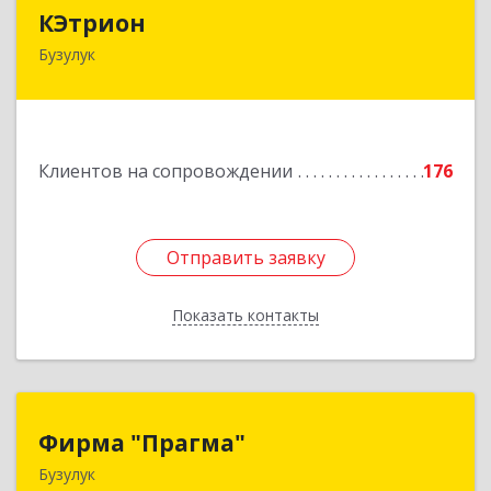
КЭтрион
КЭтрион
Бузулук
461040, Оренбургская обл, Бузулук г, Пушкина
ул, дом № 3Б
Подробнее
Клиентов на сопровождении
176
Отправить заявку
Отправить заявку
Показать контакты
Назад
Фирма "Прагма"
Фирма "Прагма"
Бузулук
461040, Оренбургская обл, Бузулукский р-н,