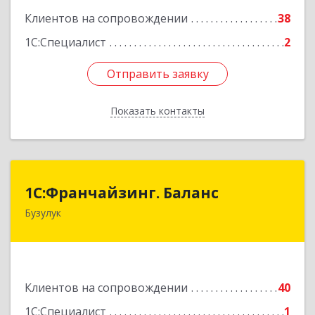
Клиентов на сопровождении
38
1С:Специалист
2
Отправить заявку
Отправить заявку
Показать контакты
Назад
1С:Франчайзинг. Баланс
1С:Франчайзинг. Баланс
Бузулук
461040, Оренбургская обл, Бузулукский р-н,
Бузулук г, Рожкова ул, дом № 39
Подробнее
Клиентов на сопровождении
40
1С:Специалист
1