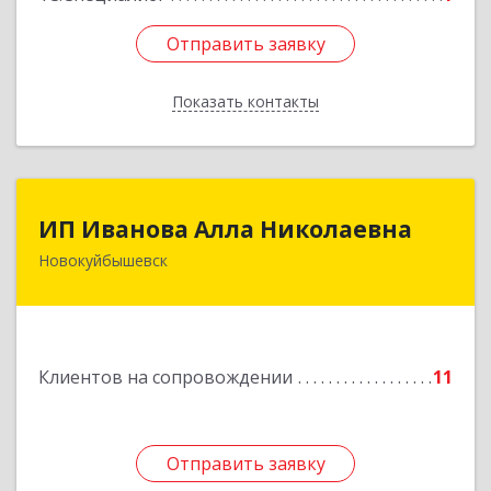
Отправить заявку
Отправить заявку
Показать контакты
Назад
ИП Иванова Алла Николаевна
ИП Иванова Алла Николаевна
Новокуйбышевск
446 201, Самарская обл.,
г.Новокуйбышевск,ул.Ворошилова,д.30,кв.70
Подробнее
Клиентов на сопровождении
11
Отправить заявку
Отправить заявку