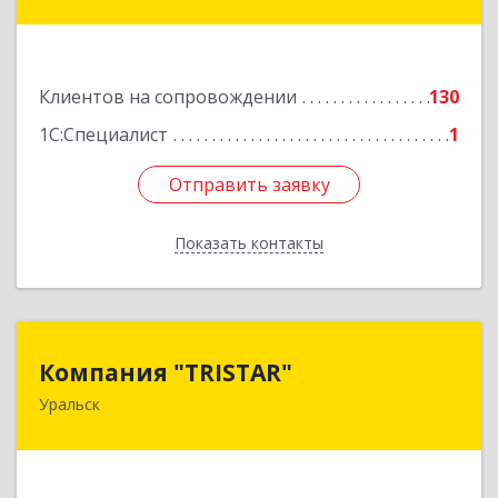
Подробнее
Клиентов на сопровождении
130
1С:Специалист
1
Отправить заявку
Отправить заявку
Показать контакты
Назад
Компания "TRISTAR"
Компания "TRISTAR"
Уральск
Казахстан, Уральск, пр.Н.Назарбаева, 215-418
Подробнее