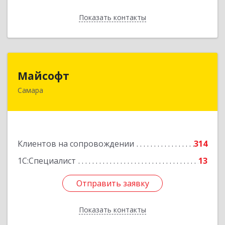
Показать контакты
Назад
Майсофт
Майсофт
Самара
443076, Самарская обл, Самара г, Партизанская
ул, дом № 177А, ком.1,2,3,4,5
Подробнее
Клиентов на сопровождении
314
1С:Специалист
13
Отправить заявку
Отправить заявку
Показать контакты
Назад