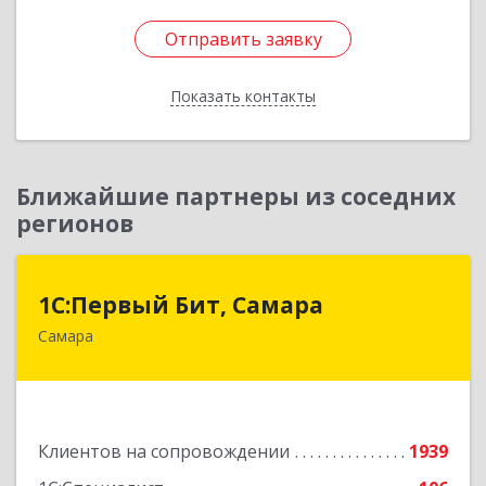
Отправить заявку
Отправить заявку
Показать контакты
Назад
Ближайшие партнеры из соседних
регионов
1С:Первый Бит, Самара
1С:Первый Бит, Самара
Самара
443013, Самарская обл, Самара г, Дачная ул,
дом № 24, пом.2/25
Подробнее
Клиентов на сопровождении
1939