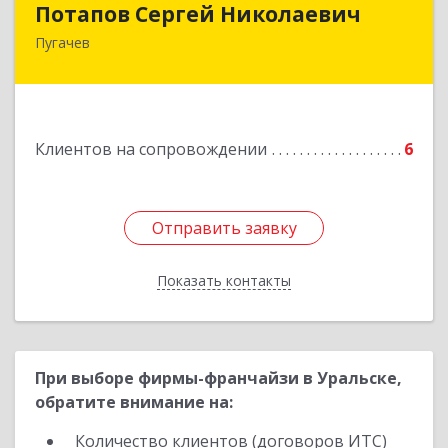
Потапов Сергей Николаевич
Пугачев
413 720, Пугачев, ул.Топорковская,д.153
Подробнее
Клиентов на сопровождении
6
Отправить заявку
Отправить заявку
Показать контакты
Назад
При выборе фирмы-франчайзи в Уральске,
обратите внимание на:
Количество клиентов (договоров ИТС)