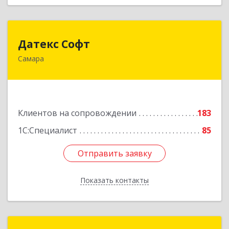
Датекс Софт
Датекс Софт
Самара
443070, Самарская обл, Самара г, Партизанская
ул, дом № 86, оф.723
Подробнее
Клиентов на сопровождении
183
1С:Специалист
85
Отправить заявку
Отправить заявку
Показать контакты
Назад