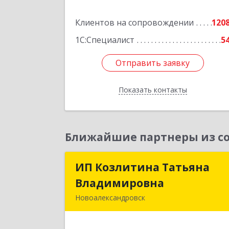
Подробне
Клиентов на сопровождении
120
1С:Специалист
5
Отправить заявку
Отправить заявку
Показать контакты
Назад
Ближайшие партнеры из со
ИП Козлитина Татьяна
ИП Козлитина Татьян
Владимировна
Владимировн
Новоалександровск
356000, Ставропольский край
Новоалександровск г, Гайдара пер