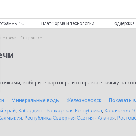
ограммы 1С
Платформа и технологии
Поддержка 
нтез речи в Ставрополе
ечи
очками, выберите партнёра и отправьте заявку на ко
ки
Минеральные воды
Железноводск
Показать 
й край
,
Кабардино-Балкарская Республика
,
Карачаево-Ч
Калмыкия
,
Республика Северная Осетия - Алания
,
Ростовс