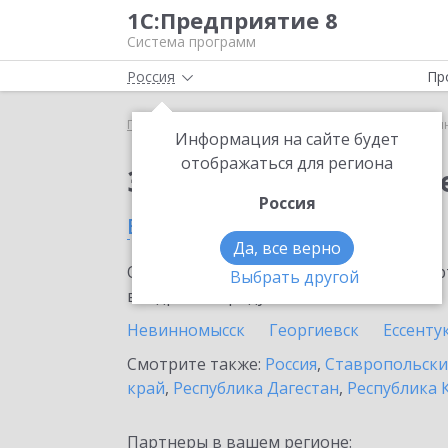
1С:Предприятие 8
Система программ
Россия
Пр
Главная
Сервисы ИТС
1С:Синтез речи
1С:Си
Информация на сайте будет
отображаться для региона
Заказать 1С:Синтез р
Россия
в Ставрополе
Да, все верно
Ознакомьтесь с информационными карт
Выбрать другой
внедрение продукта.
Невинномысск
Георгиевск
Ессенту
Смотрите также:
Россия
,
Ставропольски
край
,
Республика Дагестан
,
Республика 
Партнеры в вашем регионе: