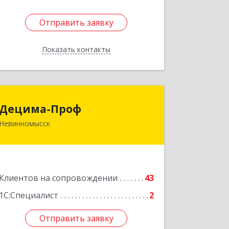
Отправить заявку
Отправить заявку
Показать контакты
Назад
Децима-Проф
Децима-Проф
Невинномысск
357100, Ставропольский край,
Невинномысск г, Гагарина ул, дом №
63
Подробнее
Клиентов на сопровождении
43
1С:Специалист
2
Отправить заявку
Отправить заявку