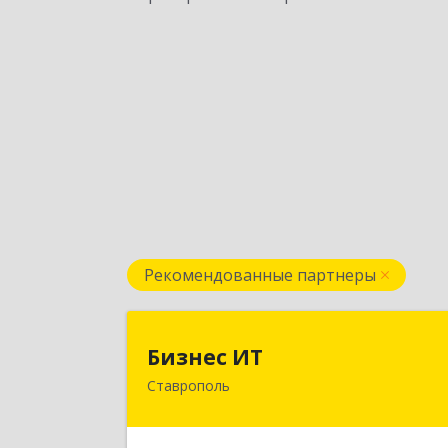
Рекомендованные партнеры
Бизнес И
Бизнес ИТ
Ставрополь
355035, Ставропольский край
Ставрополь г, 1 Промышленная ул
дом № 3, корпус 