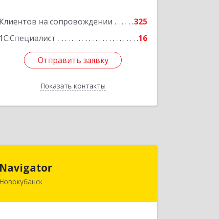
Подробнее
Клиентов на сопровождении
325
1С:Специалист
16
Отправить заявку
Отправить заявку
Показать контакты
Назад
Navigator
Navigator
Новокубанск
352240, Краснодарский край,
Новокубанск г, Пушкина ул, дом № 67