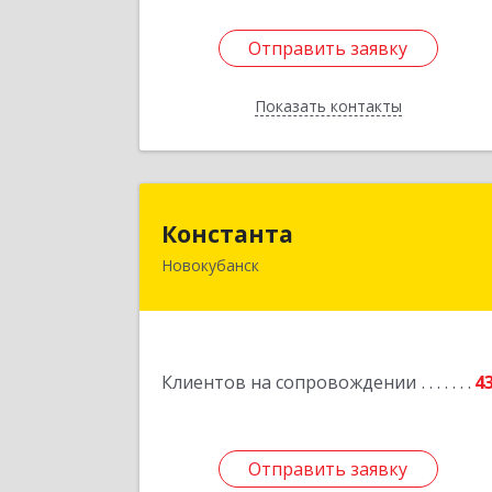
Отправить заявку
Отправить заявку
Показать контакты
Назад
Констант
Константа
Новокубанск
352240, Краснодарский край
Новокубанск г, Альпийская ул, дом 
22, кв.
Подробне
Клиентов на сопровождении
4
Отправить заявку
Отправить заявку