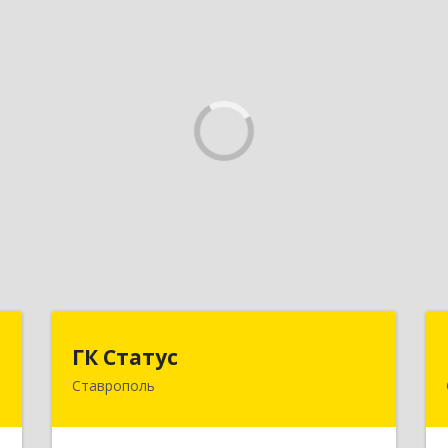
Т
ГК Статус
ГК Статус
Ставрополь
,
355002, Ставропольский край,
,
Ставрополь г, Лермонтова ул, дом №
А
187