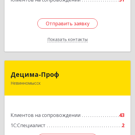
Отправить заявку
Отправить заявку
Показать контакты
Назад
Децима-Проф
Децима-Проф
Невинномысск
357100, Ставропольский край, Невинномысск г,
Гагарина ул, дом № 63
Подробнее
Клиентов на сопровождении
43
1С:Специалист
2