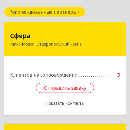
Рекомендованные партнеры
Сфера
Сфера
Михайловск (Ставропольский край)
356240, Ставропольский край, Шпаковский р-
н, Михайловск г, Ленина ул, дом № 156/2,
пом.111
Подробнее
Клиентов на сопровождении
3
Отправить заявку
Отправить заявку
Показать контакты
Назад