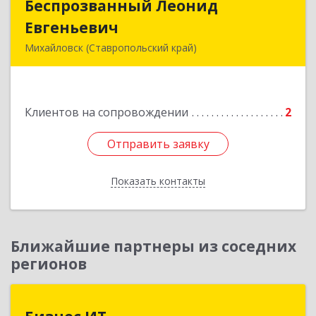
Беспрозванный Леонид
Беспрозванный Леонид
Евгеньевич
Евгеньевич
Михайловск (Ставропольский край)
Подробнее
Клиентов на сопровождении
2
Отправить заявку
Отправить заявку
Показать контакты
Назад
Ближайшие партнеры из соседних
регионов
Бизнес ИТ