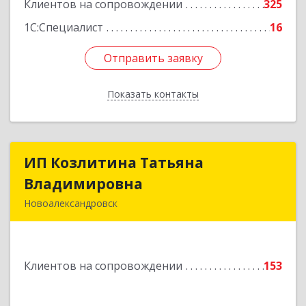
Клиентов на сопровождении
325
1С:Специалист
16
Отправить заявку
Отправить заявку
Показать контакты
Назад
ИП Козлитина Татьяна
ИП Козлитина Татьяна
Владимировна
Владимировна
Новоалександровск
356000, Ставропольский край,
Новоалександровск г, Гайдара пер, дом № 25
Клиентов на сопровождении
153
Подробнее