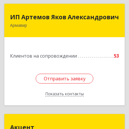
ИП Артемов Яков Александрович
ИП Артемов Яков Александрович
Армавир
Подробнее
Клиентов на сопровождении
53
Отправить заявку
Отправить заявку
Показать контакты
Назад
Акцент
Акцент