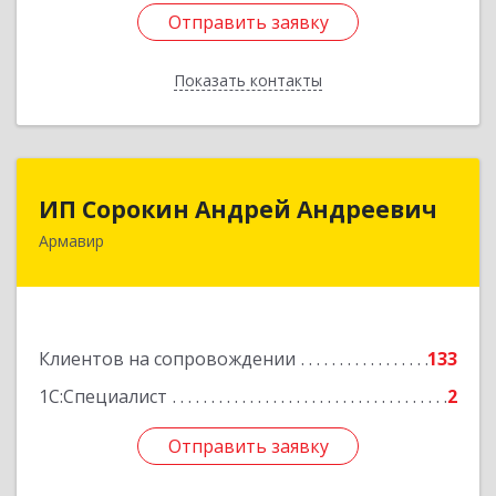
Отправить заявку
Отправить заявку
Показать контакты
Назад
ИП Сорокин Андрей Андреевич
ИП Сорокин Андрей Андреевич
Армавир
352900, Краснодарский край, Армавир г,
Ф.Энгельса ул, дом № 25, кв.309
Подробнее
Клиентов на сопровождении
133
1С:Специалист
2
Отправить заявку
Отправить заявку