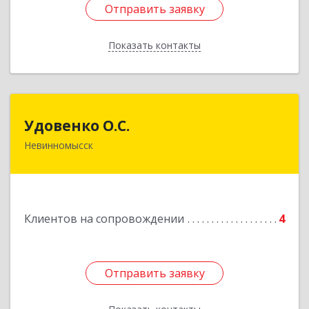
Отправить заявку
Отправить заявку
Показать контакты
Назад
Удовенко О.С.
Удовенко О.С.
Невинномысск
357 100, г.Невинномысск, ул.Революцеонная,
дом № 30, кв.54
Подробнее
Клиентов на сопровождении
4
Отправить заявку
Отправить заявку