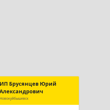
ИП Брусянцев Юрий
ИП Брусянцев Юрий
Александрович
Александрович
Новокуйбышевск
446200, Самарская обл,
Новокуйбышевск г, Гагарина 11