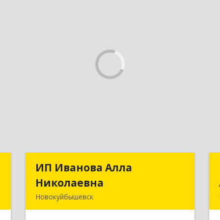
С
ИП Иванова Алла
ИП Иванова Алла
Николаевна
Николаевна
,
Новокуйбышевск
,
446 201, Самарская обл.,
7
г.Новокуйбышевск,ул.Ворошилова,д.30,кв.70