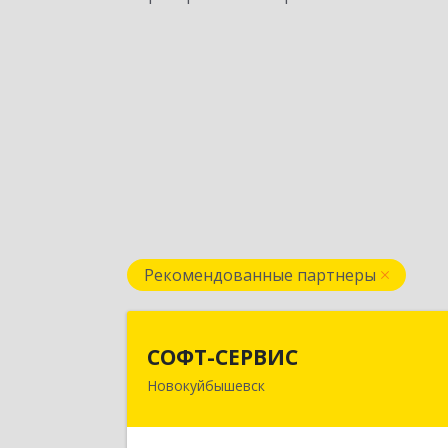
Рекомендованные партнеры
СОФТ-СЕРВИ
СОФТ-СЕРВИС
Новокуйбышевск
446206, Самарская обл
Новокуйбышевск г, Островского ул
дом № 17А 12, оф.4