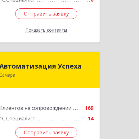
Отправить заявку
Отправить заявку
Показать контакты
Назад
Автоматизация Успеха
Автоматизация Успеха
Самара
443011, Самарская обл, Самара г, 22
Партсъезда ул, дом № 207, оф.14
Подробнее
Клиентов на сопровождении
169
1С:Специалист
14
Отправить заявку
Отправить заявку