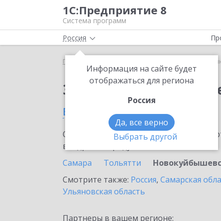
1С:Предприятие 8
Система программ
Россия
Пр
Главная
Сервисы ИТС
1С:Синтез речи
1С:Си
Информация на сайте будет
отображаться для региона
Заказать 1С:Синтез р
Россия
в Новокуйбышевске
Да, все верно
Ознакомьтесь с информационными карт
Выбрать другой
внедрение продукта.
Самара
Тольятти
Новокуйбышев
Смотрите также:
Россия
,
Самарская обл
Ульяновская область
Партнеры в вашем регионе: