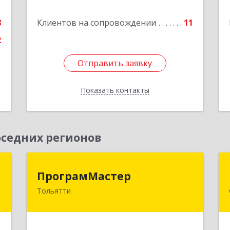
е
8
Клиентов на сопровождении
11
Подробнее
2
Отправить заявку
Отправить заявку
Показать контакты
Назад
седних регионов
а
ПрограмМастер
ПрограмМастер
Тольятти
,
445004, Самарская обл, Тольятти г,
5
Автозаводское ш, дом № 51