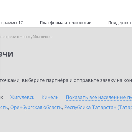
ограммы 1С
Платформа и технологии
Поддержка 
нтез речи в Новокуйбышевске
ечи
очками, выберите партнёра и отправьте заявку на ко
ск
Жигулевск
Кинель
Показать все населенные
п
асть
,
Оренбургская область
,
Республика Татарстан (Тата