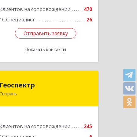
Подробнее
Клиентов на сопровождении
470
1С:Специалист
26
Отправить заявку
Отправить заявку
Показать контакты
Назад
Геоспектр
Геоспектр
Сызрань
446001, Самарская обл, Сызрань г,
Кирова ул, дом № 46
Подробнее
Клиентов на сопровождении
245
1С:Специалист
6