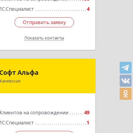
1С:Специалист
4
Отправить заявку
Отправить заявку
Показать контакты
Назад
Софт Альфа
Софт Альфа
Каневская
353730, Краснодарский край,
Каневской р-н, Каневская ст-ца,
Нестеренко ул, дом № 81
Подробнее
Клиентов на сопровождении
49
1С:Специалист
1