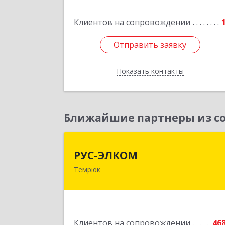
№ 1
Клиентов на сопровождении
Подробне
Отправить заявку
Отправить заявку
Показать контакты
Назад
Ближайшие партнеры из со
РУС-ЭЛКО
РУС-ЭЛКОМ
Темрюк
353500, Краснодарский край
Темрюкский р-н, Темрюк г, Ленин
ул, дом № 10
Подробне
Клиентов на сопровождении
46