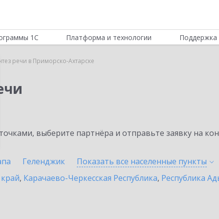
ограммы 1С
Платформа и технологии
Поддержка 
нтез речи в Приморско-Ахтарске
ечи
очками, выберите партнёра и отправьте заявку на ко
апа
Геленджик
Показать все населенные
пункты
 край
,
Карачаево-Черкесская Республика
,
Республика Ад