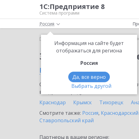
1С:Предприятие 8
Система программ
Россия
Пр
Главная
Сервисы ИТС
1С:Синтез речи
1С:Си
Информация на сайте будет
отображаться для региона
Заказать 1С:Синтез р
Россия
в Приморско-Ахтарске
Да, все верно
Ознакомьтесь с информационными карт
Выбрать другой
внедрение продукта.
Краснодар
Крымск
Тихорецк
Ан
Смотрите также:
Россия
,
Краснодарский
Ставропольский край
Партнеры в вашем регионе: