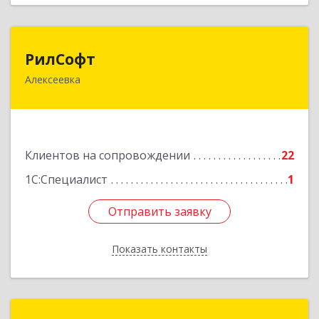
РилСофт
РилСофт
Алексеевка
309850, Белгородская обл, Алексеевский р-н,
Алексеевка г, 1-й Мостовой пер, дом № 5А
Подробнее
Клиентов на сопровождении
22
1С:Специалист
1
Отправить заявку
Отправить заявку
Показать контакты
Назад