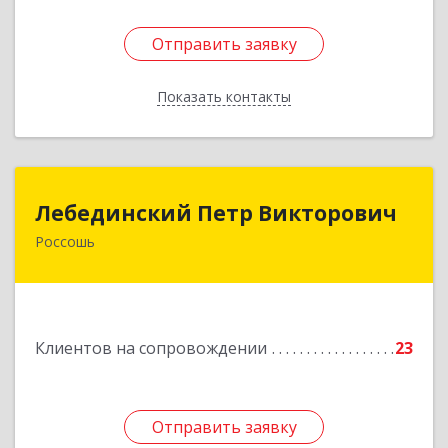
Отправить заявку
Отправить заявку
Показать контакты
Назад
Лебединский Петр Викторович
Лебединский Петр Викторович
Россошь
396650, Воронежская обл., г. Россошь, пер.
Крамского 11
Подробнее
Клиентов на сопровождении
23
Отправить заявку
Отправить заявку