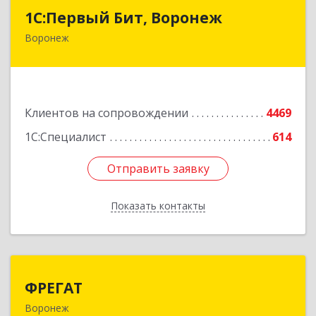
1С:Первый Бит, Воронеж
1С:Первый Бит, Воронеж
Воронеж
394006, Воронежская обл, Воронеж г, 20-летия
Октября ул, дом № 119, оф.711
Подробнее
Клиентов на сопровождении
4469
1С:Специалист
614
Отправить заявку
Отправить заявку
Показать контакты
Назад
ФРЕГАТ
ФРЕГАТ
Воронеж
394006, Воронежская обл, Воронеж г,