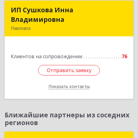
ИП Сушкова Инна
ИП Сушкова Инна
Владимировна
Владимировна
Павловск
396420, Воронежская обл, Павловский р-н,
Павловск г, Цветочная ул, дом № 4/2
Клиентов на сопровождении
76
Подробнее
Отправить заявку
Отправить заявку
Показать контакты
Назад
Ближайшие партнеры из соседних
регионов