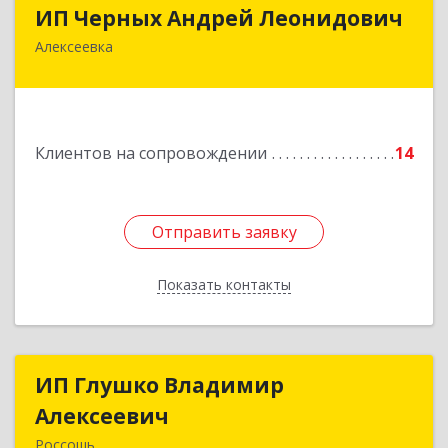
ИП Черных Андрей Леонидович
ИП Черных Андрей Леонидович
Алексеевка
309850, Белгородская обл, Алексеевский р-н,
Алексеевка г, Совхозная ул, дом № 23, кв.2
Подробнее
Клиентов на сопровождении
14
Отправить заявку
Отправить заявку
Показать контакты
Назад
ИП Глушко Владимир
ИП Глушко Владимир
Алексеевич
Алексеевич
Россошь