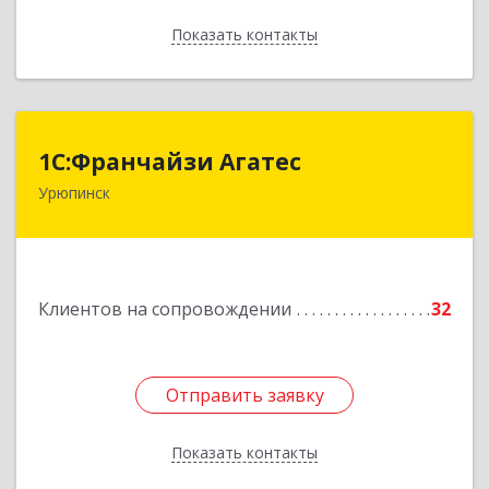
Показать контакты
Назад
1С:Франчайзи Агатес
1С:Франчайзи Агатес
Урюпинск
403113, Волгоградская обл, Урюпинск г, Ленина
пр-кт, дом № 90а
Подробнее
Клиентов на сопровождении
32
Отправить заявку
Отправить заявку
Показать контакты
Назад