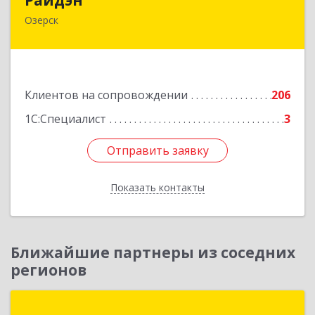
Озерск
456783, Челябинская обл, Озерск г, Ленина пр-
кт, дом № 90
Подробнее
Клиентов на сопровождении
206
1С:Специалист
3
Отправить заявку
Отправить заявку
Показать контакты
Назад
Ближайшие партнеры из соседних
регионов
1С:Первый Бит, Челябинск