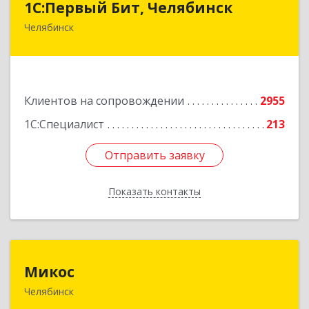
1С:Первый Бит, Челябинск
Челябинск
454084, Челябинская обл, Челябинск г,
Каслинская ул, дом № 77, оф.109
Подробнее
Клиентов на сопровождении
2955
1С:Специалист
213
Отправить заявку
Отправить заявку
Показать контакты
Назад
Микос
Микос
Челябинск
454126, Челябинская обл, Челябинск г,