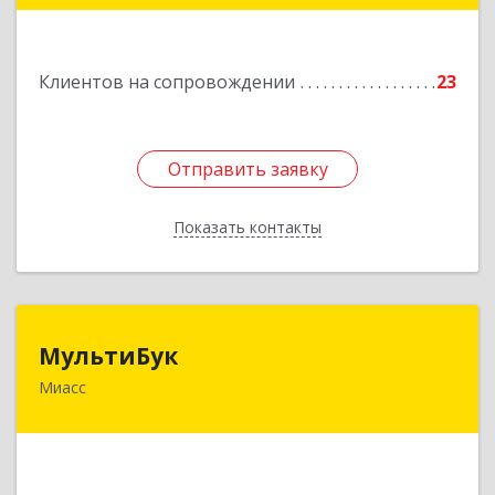
Подробнее
Клиентов на сопровождении
23
Отправить заявку
Отправить заявку
Показать контакты
Назад
МультиБук
МультиБук
Миасс
456318, Челябинская обл, Миасс г, Жуковского
ул, дом № 8, кв.61
Подробнее