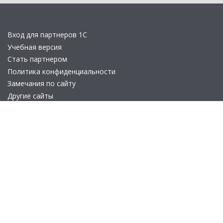
Вход для партнеров 1С
Учебная версия
Стать партнером
Политика конфиденциальности
Замечания по сайту
Другие сайты
Телефон:
+7 (495) 737-92-57
Email:
site_v8@1c.ru
Отдел продаж:
г. Москва
,
улица Селезнёвская, дом 21
© 2026 АО «Группа 1С» (правопреемник «1С»). Все права на сайт
защищены