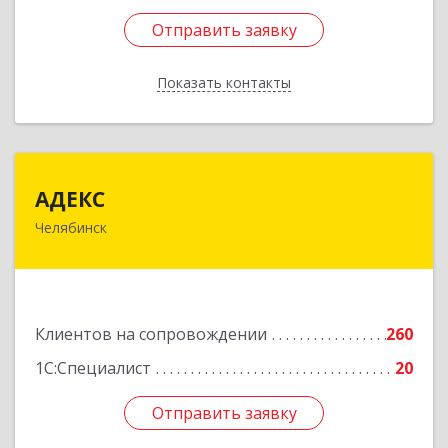
Отправить заявку
Отправить заявку
Показать контакты
Назад
АДЕКС
АДЕКС
Челябинск
454080, Челябинская обл, Челябинск г, Смирных
ул, дом № 15А, пом.51
Подробнее
Клиентов на сопровождении
260
1С:Специалист
20
Отправить заявку
Отправить заявку