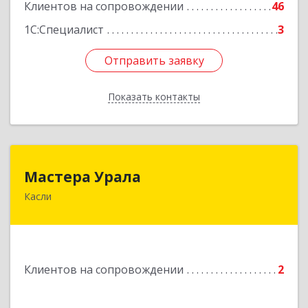
Клиентов на сопровождении
46
1С:Специалист
3
Отправить заявку
Отправить заявку
Показать контакты
Назад
Мастера Урала
Мастера Урала
Касли
456830, Челябинская обл., г. Касли, ул. Карла
Либкнехта, д. 112а
Подробнее
Клиентов на сопровождении
2