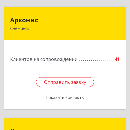
Арконис
Арконис
Снежинск
456773, Челябинская обл, Снежинск г,
Захаренкова ул, дом № 1
Подробнее
Клиентов на сопровождении
41
Отправить заявку
Отправить заявку
Показать контакты
Назад
Компас