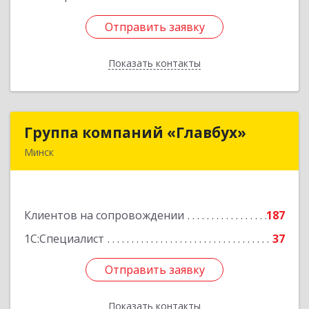
Отправить заявку
Отправить заявку
Показать контакты
Назад
Группа компаний «Главбух»
Группа компаний «Главбух»
Минск
220073, г.Минск, ул.Скрыганова, д.6
Подробнее
Клиентов на сопровождении
187
1С:Специалист
37
Отправить заявку
Отправить заявку
Показать контакты
Назад