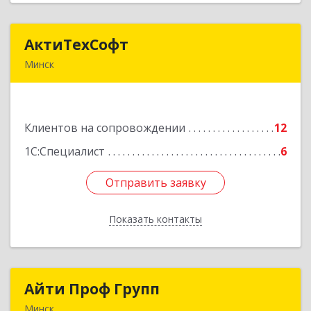
АктиТехСофт
АктиТехСофт
Минск
Республика Беларусь, г. Минск, ул.
Германовская, 17-61
Клиентов на сопровождении
12
Подробнее
1С:Специалист
6
Отправить заявку
Отправить заявку
Показать контакты
Назад
Айти Проф Групп
Айти Проф Групп
Минск