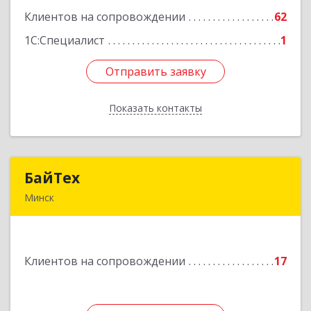
Клиентов на сопровождении
62
Подробнее
1С:Специалист
1
Отправить заявку
Отправить заявку
Показать контакты
Назад
БайТех
БайТех
Минск
220014, г. Минск, Республика Беларусь, ул.
Минина, 23а
Клиентов на сопровождении
17
Подробнее