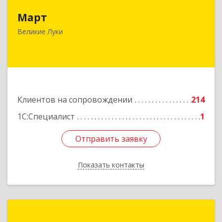
Март
182113, Псковская обл, Великие Луки г,
Ботвина ул, дом № 17 А, пом.1003
Великие Луки
Подробнее
Клиентов на сопровождении
214
1С:Специалист
1
Отправить заявку
Отправить заявку
Показать контакты
Назад
1С:Франчайзинг. Оникс-М