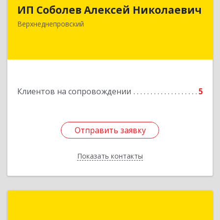
ИП Соболев Алексей Николаевич
Подробнее
Верхнеднепровский
Клиентов на сопровождении
5
Отправить заявку
Отправить заявку
Показать контакты
Назад
Полесский В. С.