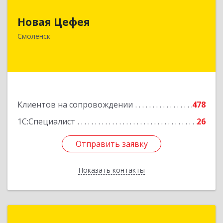
Новая Цефея
214018, Смоленская обл, Смоленск г, Раевского
ул, дом № 10
Смоленск
Подробнее
Клиентов на сопровождении
478
1С:Специалист
26
Отправить заявку
Отправить заявку
Показать контакты
Назад
Легасофт