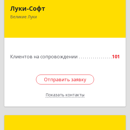
Луки-Софт
182113, Псковская обл, Великие Луки г,
Октябрьский пр-кт, дом № 56А, оф.2
Великие Луки
Подробнее
Клиентов на сопровождении
101
Отправить заявку
Отправить заявку
Показать контакты
Назад
1С:Франчайзинг. АйТи-