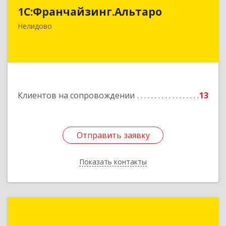
1С:Франчайзинг.Альтаро
172527, Тверская обл, Нелидово г, Матросова
ул, дом № 22, оф.1
Нелидово
Подробнее
Клиентов на сопровождении
13
Отправить заявку
Отправить заявку
Показать контакты
Назад
ИП Соболев Алексей Николаевич