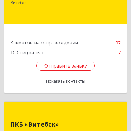
д.31, кв.77
Витебск
Подробнее
Клиентов на сопровождении
12
1С:Специалист
7
Отправить заявку
Отправить заявку
Показать контакты
Назад
ПКБ «Витебск»
ПКБ «Витебск»
Республика Беларусь, 210026, г. Витебск, ул.