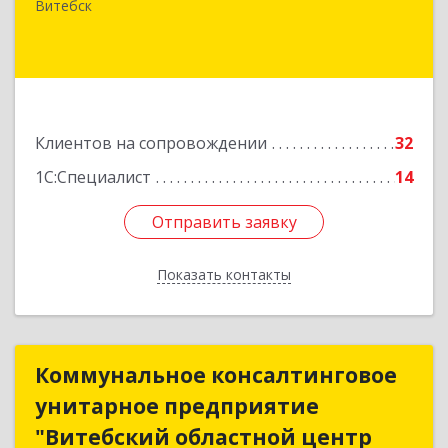
Замковая, д. 4-3, каб. 304
Витебск
Подробнее
Клиентов на сопровождении
32
1С:Специалист
14
Отправить заявку
Отправить заявку
Показать контакты
Назад
Коммунальное консалтинговое
Коммунальное консалтинговое
унитарное предприятие
унитарное предприятие
"Витебский областной центр
"Витебский областной центр