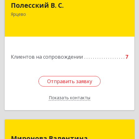
Полесский В. С.
215800,Смоленская обл. г. Ярцево,
ул.Краснофлотская д.30
Ярцево
Подробнее
Клиентов на сопровождении
7
Отправить заявку
Отправить заявку
Показать контакты
Назад
Миронова Валентина
Миронова Валентина
Николаевна