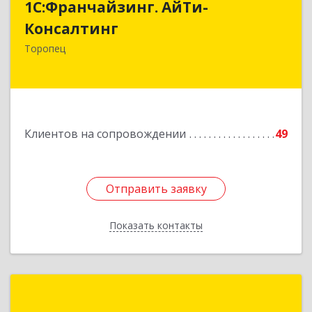
1С:Франчайзинг. АйТи-
Консалтинг
Консалтинг
172840, Тверская обл, Торопец г, Гоголя ул,
Торопец
дом № 13
Подробнее
Клиентов на сопровождении
49
Отправить заявку
Отправить заявку
Показать контакты
Назад
1С:Франчайзинг.Альтаро