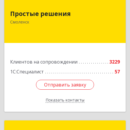
Простые решения
Простые решения
214015, Смоленская обл, Смоленск г, Большая
Краснофлотская ул, дом № 17
Смоленск
Подробнее
Клиентов на сопровождении
3229
1С:Специалист
57
Отправить заявку
Отправить заявку
Показать контакты
Назад
Новая Цефея