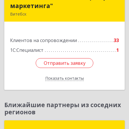
маркетинга"
маркетинга"
Витебск
Республика Беларусь, 210015, Витебская
область, г. Витебск, пр-д Гоголя, д. 5
Клиентов на сопровождении
33
Подробнее
1С:Специалист
1
Отправить заявку
Отправить заявку
Показать контакты
Назад
Ближайшие партнеры из соседних
регионов