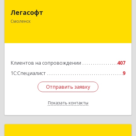
Легасофт
214018, Смоленская обл, Смоленск г, Ново-
Рославльская ул, дом № 13
Смоленск
Подробнее
Клиентов на сопровождении
407
1С:Специалист
9
Отправить заявку
Отправить заявку
Показать контакты
Назад
Автоматизация