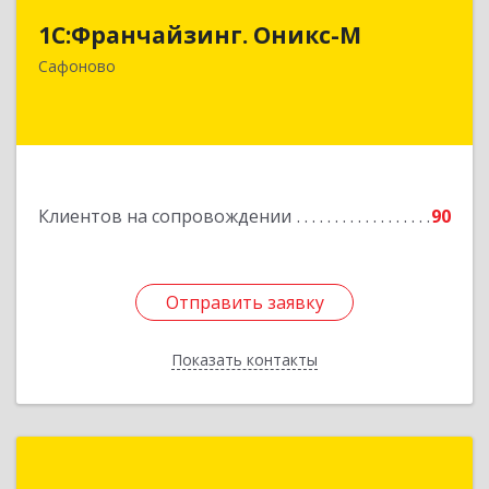
1С:Франчайзинг. Оникс-М
215500, Смоленская обл, Сафоновский р-н,
Сафоново г, Революционная ул, дом № 9а
Сафоново
Подробнее
Клиентов на сопровождении
90
Отправить заявку
Отправить заявку
Показать контакты
Назад
Луки-Софт