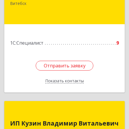
Старобабиновический, д.17, комн.7
Витебск
Подробнее
1С:Специалист
9
Отправить заявку
Отправить заявку
Показать контакты
Назад
ИП Кузин Владимир Витальевич
ИП Кузин Владимир Витальевич
Беларусь, 210001, г.Витебск, ул. Ильинского,