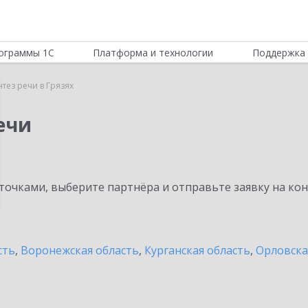
ограммы 1С
Платформа и технологии
Поддержка 
тез речи в Грязях
ечи
очками, выберите партнёра и отправьте заявку на ко
сть
,
Воронежская область
,
Курганская область
,
Орловска