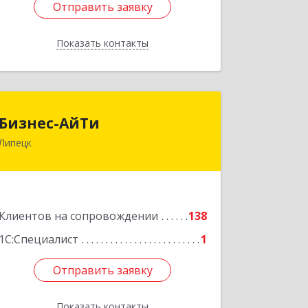
Отправить заявку
Отправить заявку
Показать контакты
Назад
Бизнес-АйТи
Бизнес-АйТи
Липецк
398008, Липецкая обл, Липецк г, 50
лет НЛМК ул, дом № 11, пом.18
Подробнее
Клиентов на сопровождении
138
1С:Специалист
1
Отправить заявку
Отправить заявку
Показать контакты
Назад