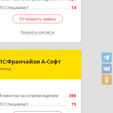
1С:Специалист
14
Отправить заявку
Отправить заявку
Показать контакты
Назад
1С:Франчайзи А-Софт
1С:Франчайзи А-Софт
Липецк
398059, Липецкая обл, Липецк г,
Фрунзе ул, дом № 27
Подробнее
Клиентов на сопровождении
366
1С:Специалист
19