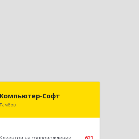
Компьютер-Софт
Компьютер-Софт
Тамбов
392000, Тамбовская обл, Тамбов г,
Советская ул, дом № 191
Подробнее
Клиентов на сопровождении
621