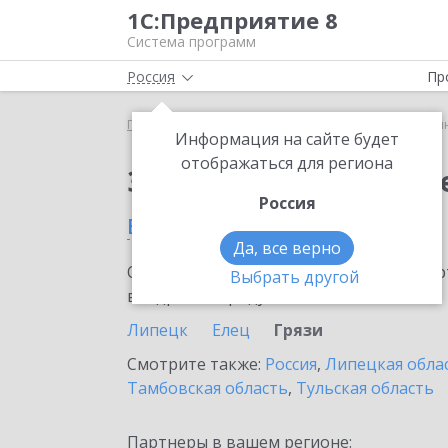
1С:Предприятие 8
Система программ
Россия
Пр
Главная
Сервисы ИТС
1С:Синтез речи
1С:Син
Информация на сайте будет
отображаться для региона
Заказать 1С:Синтез р
Россия
в Грязях
Да, все верно
Ознакомьтесь с информационными карт
Выбрать другой
внедрение продукта.
Липецк
Елец
Грязи
Смотрите также:
Россия
,
Липецкая обла
Тамбовская область
,
Тульская область
Партнеры в вашем регионе: