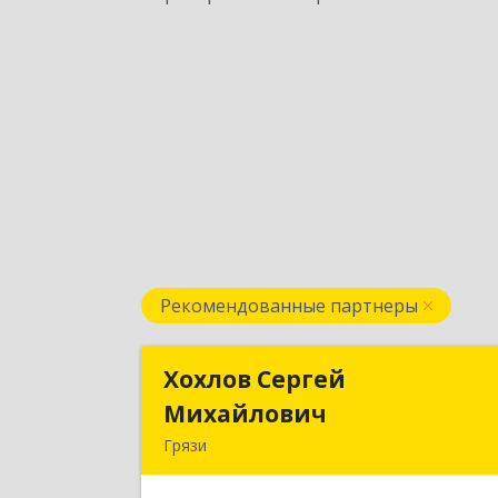
Рекомендованные партнеры
Хохлов Сергей
Хохлов Серге
Михайлович
Михайлови
Грязи
399059, Россия, Липецкая обл., г.Грязи
ул.Рублева, д.3