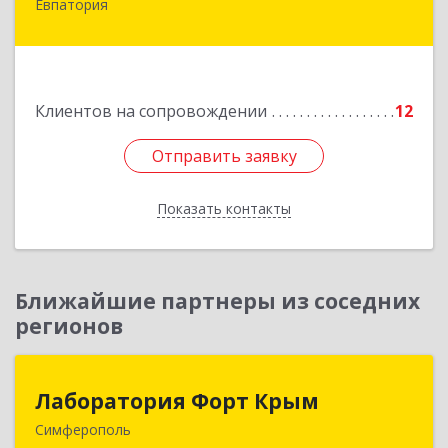
Евпатория
297407, Крым Респ, Евпатория г, Победы пр-кт,
дом № 13, кв.45
Подробнее
Клиентов на сопровождении
12
Отправить заявку
Отправить заявку
Показать контакты
Назад
Ближайшие партнеры из соседних
регионов
Лаборатория Форт Крым
Лаборатория Форт Крым
Симферополь
295034, Крым Респ, Симферополь г, Киевская