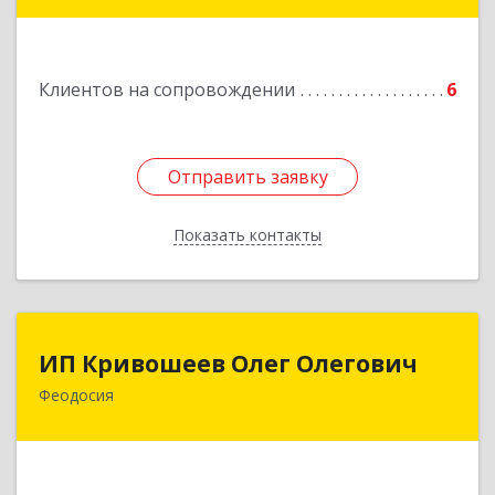
98600, г. Ялта, ул. Свердлова, 24
Подробнее
Клиентов на сопровождении
6
Отправить заявку
Отправить заявку
Показать контакты
Назад
ИП Кривошеев Олег Олегович
ИП Кривошеев Олег Олегович
Феодосия
Подробнее