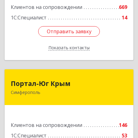
Клиентов на сопровождении
669
1С:Специалист
14
Отправить заявку
Отправить заявку
Показать контакты
Назад
Портал-Юг Крым
Портал-Юг Крым
Симферополь
295015, Крым Респ, Симферополь г, Козлова ул,
дом № 27
Подробнее
Клиентов на сопровождении
146
1С:Специалист
53