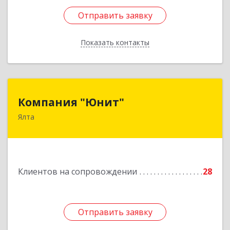
Отправить заявку
Отправить заявку
Показать контакты
Назад
Компания "Юнит"
Компания "Юнит"
Ялта
298600, Крым Респ, Ялта г, Васильева ул, дом №
16, оф.400
Подробнее
Клиентов на сопровождении
28
Отправить заявку
Отправить заявку