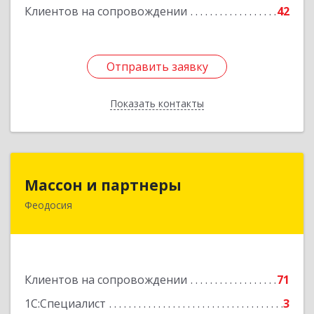
Клиентов на сопровождении
42
Отправить заявку
Отправить заявку
Показать контакты
Назад
Массон и партнеры
Массон и партнеры
Феодосия
298112, Крым Респ, Феодосия г, Крымская ул,
дом № 31
Подробнее
Клиентов на сопровождении
71
1С:Специалист
3