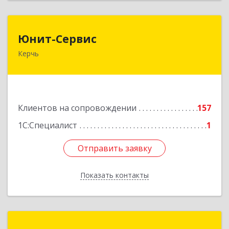
Юнит-Сервис
Юнит-Сервис
Керчь
298300, Крым Респ, Керчь г, Кооперативный
пер, дом № 26
Подробнее
Клиентов на сопровождении
157
1С:Специалист
1
Отправить заявку
Отправить заявку
Показать контакты
Назад
Таврида-софт