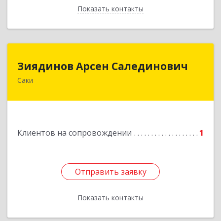
Показать контакты
Назад
Зиядинов Арсен Салединович
Зиядинов Арсен Салединович
Саки
г.Саки, Интернациональная, 5/2, кв.1
Подробнее
Клиентов на сопровождении
1
Отправить заявку
Отправить заявку
Показать контакты
Назад