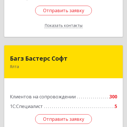
Отправить заявку
Отправить заявку
Показать контакты
Назад
Багз Бастерс Софт
Багз Бастерс Софт
Ялта
298603, Крым Респ, Ялта г, Свердлова ул, дом №
34
Подробнее
Клиентов на сопровождении
300
1С:Специалист
5
Отправить заявку
Отправить заявку