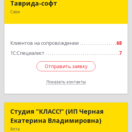
Таврида-софт
Саки
296574, Крым Респ, м.р-н Сакский с.п.
Новофедоровское, Новофедоровка пгт, 30
Авиаполка ул, дом № 10
Подробнее
Клиентов на сопровождении
68
1С:Специалист
7
Отправить заявку
Отправить заявку
Показать контакты
Назад
Студия "КЛАСС!" (ИП Черная
Студия "КЛАСС!" (ИП Черная
Екатерина Владимировна)
Екатерина Владимировна)
Ялта