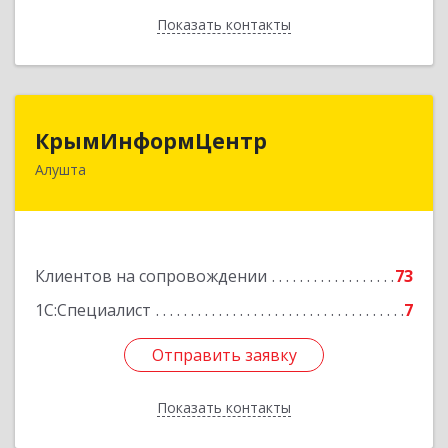
Показать контакты
Назад
КрымИнформЦентр
КрымИнформЦентр
Алушта
298500, Крым Респ, Алушта г, Горького ул, дом
№ 34А, оф.7
Подробнее
Клиентов на сопровождении
73
1С:Специалист
7
Отправить заявку
Отправить заявку
Показать контакты
Назад