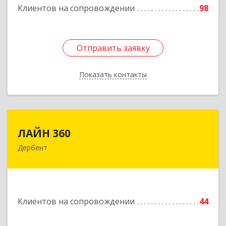
Клиентов на сопровождении
98
Отправить заявку
Отправить заявку
Показать контакты
Назад
ЛАЙН 360
ЛАЙН 360
Дербент
368600, Дагестан Респ, Дербент г, Ю.Гагарина
ул, домовладение № 14, пом.1
Подробнее
Клиентов на сопровождении
44