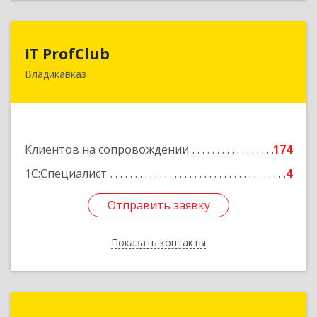
IT ProfClub
IT ProfClub
Владикавказ
362045, Северная Осетия - Алания Респ,
Владикавказ г, Международная ул, дом № 2 "А",
этаж 5, каб.507
Подробнее
Клиентов на сопровождении
174
1С:Специалист
4
Отправить заявку
Отправить заявку
Показать контакты
Назад
Информ-Сервис