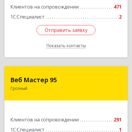
Клиентов на сопровождении
471
1С:Специалист
2
Отправить заявку
Отправить заявку
Показать контакты
Назад
Веб Мастер 95
Веб Мастер 95
Грозный
364050, Чеченская Респ, Грозный г, Им
Гайрбекова Муслима Гайрбековича ул, дом №
72
Подробнее
Клиентов на сопровождении
291
1С:Специалист
1