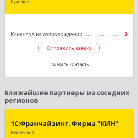
Буйнакск
Подробнее
Клиентов на сопровождении
3
Отправить заявку
Отправить заявку
Показать контакты
Назад
Ближайшие партнеры из соседних
регионов
1С:Франчайзинг. Фирма "КИН"
1С:Франчайзинг. Фирма "КИН"
Махачкала
367030, Дагестан Респ, Махачкала г, И.Казака