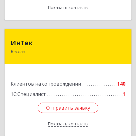
Показать контакты
Назад
ИнТек
ИнТек
Беслан
363000, Северная Осетия - Алания Респ,
Правобережный, Беслан г, Комсомольская ул,
дом № 69
Подробнее
Клиентов на сопровождении
140
1С:Специалист
1
Отправить заявку
Отправить заявку
Показать контакты
Назад