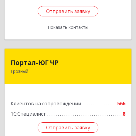
Отправить заявку
Отправить заявку
Показать контакты
Назад
Портал-ЮГ ЧР
Портал-ЮГ ЧР
Грозный
364906, Чеченская Респ, Грозный г, Путина пр-
кт, дом № 30
Подробнее
Клиентов на сопровождении
566
1С:Специалист
8
Отправить заявку
Отправить заявку