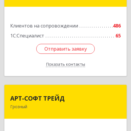
ул, дом № 31
Подробнее
Клиентов на сопровождении
486
1С:Специалист
65
Отправить заявку
Отправить заявку
Показать контакты
Назад
АРТ-СОФТ ТРЕЙД
АРТ-СОФТ ТРЕЙД
Грозный
364013, Чеченская Респ, Грозный г, Полярников
ул, дом № 36А
Подробнее