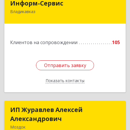
Информ-Сервис
Владикавказ
362020, Северная Осетия - Алания Респ,
Владикавказ г, Островского ул, дом № 12, пом.3
Подробнее
Клиентов на сопровождении
105
Отправить заявку
Отправить заявку
Показать контакты
Назад
ИП Журавлев Алексей
ИП Журавлев Алексей
Александрович
Александрович
Моздок