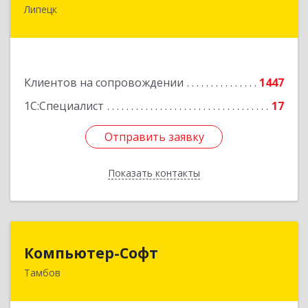
Липецк
398001, Липецкая обл, Липецк г, Советская ул,
дом № 66Б, пом.8
Подробнее
Клиентов на сопровождении
1447
1С:Специалист
17
Отправить заявку
Отправить заявку
Показать контакты
Назад
Компьютер-Софт
Компьютер-Софт
Тамбов
392000, Тамбовская обл, Тамбов г, Советская
ул, дом № 191