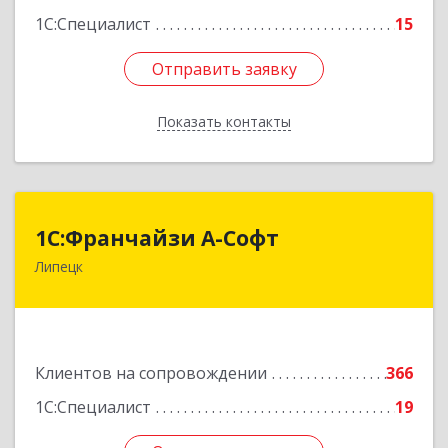
1С:Специалист
15
Отправить заявку
Отправить заявку
Показать контакты
Назад
1С:Франчайзи А-Софт
1С:Франчайзи А-Софт
Липецк
398059, Липецкая обл, Липецк г, Фрунзе ул,
дом № 27
Подробнее
Клиентов на сопровождении
366
1С:Специалист
19