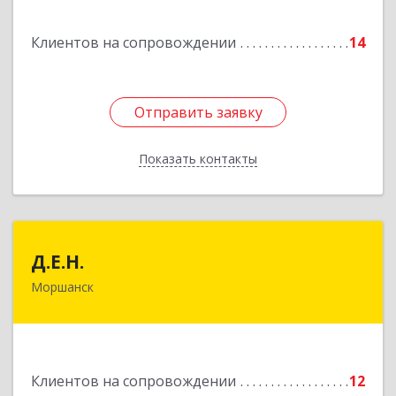
Подробнее
Клиентов на сопровождении
14
Отправить заявку
Отправить заявку
Показать контакты
Назад
Д.Е.Н.
Д.Е.Н.
Моршанск
393950, Тамбовская обл, Моршанск г,
Дзержинского ул, дом № 4б, кв.157
Подробнее
Клиентов на сопровождении
12