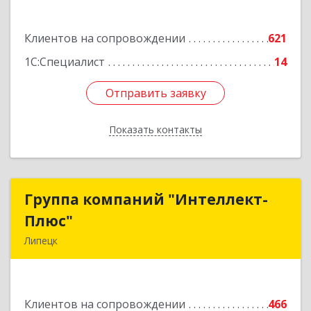
Подробнее
Клиентов на сопровождении
621
1С:Специалист
14
Отправить заявку
Отправить заявку
Показать контакты
Назад
Группа компаний "Интеллект-
Группа компаний "Интеллект-
Плюс"
Плюс"
Липецк
398024, Липецкая обл, Липецк г, Победы пл,
дом № 8, 306
Клиентов на сопровождении
466
Подробнее