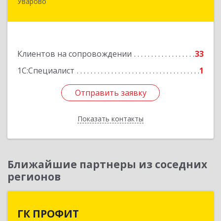
Уварово
393461, Тамбовская обл, Уварово г, Южная ул,
дом № 40А
Подробнее
Клиентов на сопровождении
33
1С:Специалист
1
Отправить заявку
Отправить заявку
Показать контакты
Назад
Ближайшие партнеры из соседних
регионов
ГК ПРОФИТ
ГК ПРОФИТ