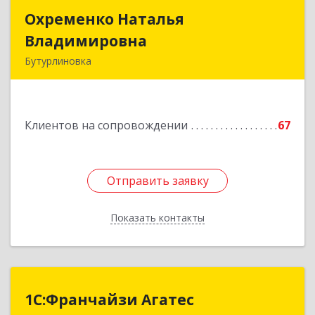
Охременко Наталья
Охременко Наталья
Владимировна
Владимировна
Бутурлиновка
Подробнее
Клиентов на сопровождении
67
Отправить заявку
Отправить заявку
Показать контакты
Назад
1С:Франчайзи Агатес
1С:Франчайзи Агатес