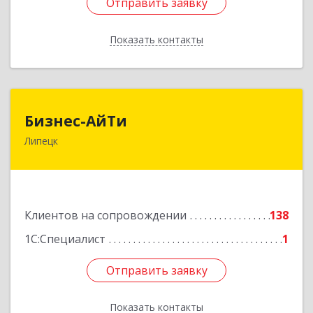
Отправить заявку
Отправить заявку
Показать контакты
Назад
Бизнес-АйТи
Бизнес-АйТи
Липецк
398008, Липецкая обл, Липецк г, 50 лет НЛМК
ул, дом № 11, пом.18
Подробнее
Клиентов на сопровождении
138
1С:Специалист
1
Отправить заявку
Отправить заявку
Показать контакты
Назад