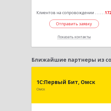
Подробне
Клиентов на сопровождении
17
Отправить заявку
Отправить заявку
Показать контакты
Назад
Ближайшие партнеры из со
1С:Первый Бит, Омс
1С:Первый Бит, Омск
644099, Омская обл, Омск г, Гагарин
Омск
ул, дом № 14, оф.20
Подробне