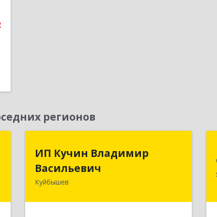
е
2
седних регионов
к
ИП Кучин Владимир
ИП Кучин Владимир
Васильевич
Васильевич
а
8
Куйбышев
632387, Новосибирская обл,
Куйбышев г, Тургенева ул, дом № 4
е