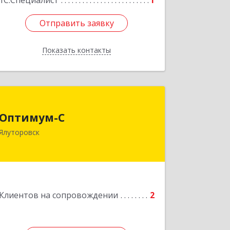
1С:Специалист
1
Отправить заявку
Отправить заявку
Показать контакты
Назад
Оптимум-С
Оптимум-С
Ялуторовск
Подробнее
Клиентов на сопровождении
2