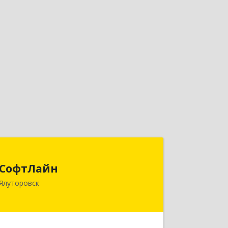
СофтЛайн
СофтЛайн
627010, Тюменская обл, Ялуторовский
Ялуторовск
р-н, Ялуторовск г, Ленина ул, дом №
28
Подробнее