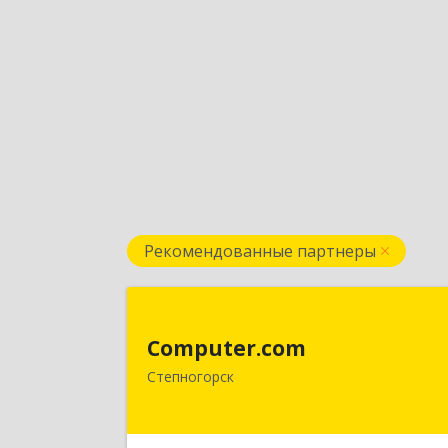
Рекомендованные партнеры
Computer.co
Computer.com
021500, Республика Казахстан
Степногорск
Акмолинская, Степногорск, 3, дом 
4