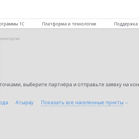
ограммы 1С
Платформа и технологии
Поддержка 
тепногорске
очками, выберите партнёра и отправьте заявку на ко
рда
Атырау
Показать все населенные
пункты