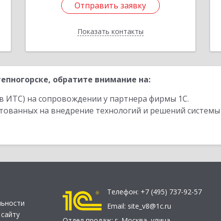
Отправить заявку
Отправить заявку
Показать контакты
Назад
епногорске, обратите внимание на:
в ИТС) на сопровождении у партнера фирмы 1С.
стованных на внедрение технологий и решений системы
Телефон:
+7 (495) 737-92-57
льности
Email:
site_v8@1c.ru
 сайту
Отдел продаж:
г. Москва
,
улица