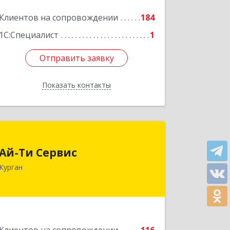
Клиентов на сопровождении
184
1С:Специалист
1
Отправить заявку
Отправить заявку
Показать контакты
Назад
Ай-Ти Сервис
Ай-Ти Сервис
640032, Курганская обл, г.о. Город
Курган
Курган, Курган г, Бажова ул, дом № 49,
оф.304
Подробнее