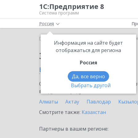
1С:Предприятие 8
Система программ
Россия
Пр
Главная
Сервисы ИТС
1С:Share
1С:Share в С
Информация на сайте будет
отображаться для региона
Заказать 1С:Share
Россия
в Степногорске
Да, все верно
Ознакомьтесь с информационными карт
Выбрать другой
внедрение продукта.
Алматы
Актау
Павлодар
Кызыло
Смотрите также:
Казахстан
Партнеры в вашем регионе: