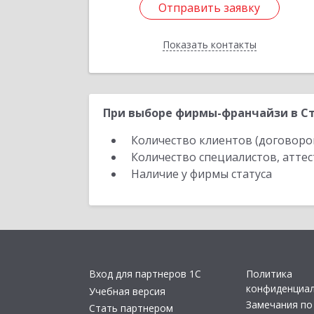
Отправить заявку
Отправить заявку
Показать контакты
Назад
При выборе фирмы-франчайзи в Ст
Количество клиентов (договоро
Количество специалистов, атте
Наличие у фирмы статуса
Вход для партнеров 1С
Политика
конфиденциа
Учебная версия
Замечания по
Стать партнером