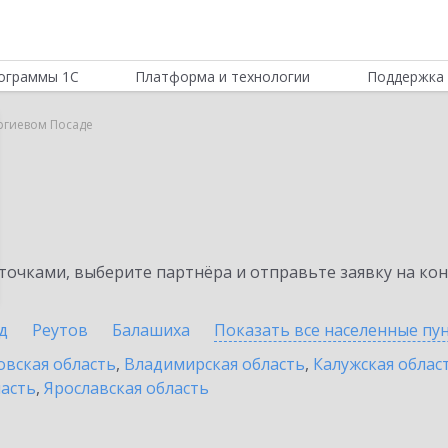
ограммы 1С
Платформа и технологии
Поддержка 
ергиевом Посаде
очками, выберите партнёра и отправьте заявку на ко
д
Реутов
Балашиха
Показать все населенные
пу
овская область
,
Владимирская область
,
Калужская облас
ласть
,
Ярославская область