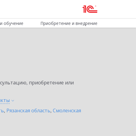
и обучение
Приобретение и внедрение
нсультацию, приобретение или
нкты
ть
,
Рязанская область
,
Смоленская