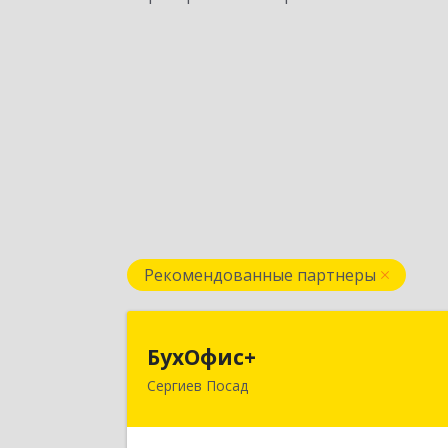
Рекомендованные партнеры
БухОфис
БухОфис+
Сергиев Посад
141304, Московская обл, Сергиево
Посадский р-н, Сергиев Посад г
Воробьевская ул, дом № 3, этаж 3