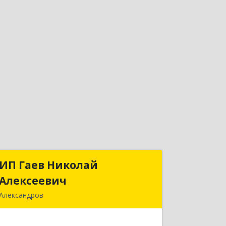
ИП Гаев Николай
ИП Гаев Николай
Алексеевич
Алексеевич
Александров
601650, Владимирская обл,
Александровский р-н, Александров г,