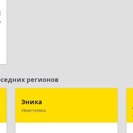
1
2
е
7
седних регионов
т
Эника
Эника
Ивантеевка
й
141280, Московская обл, г.о.
,
Пушкинский, Ивантеевка г,
4
Заводская ул, дом № 12, кв.1