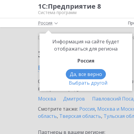
1С:Предприятие 8
Система программ
Россия
Пр
Главная
Сервисы ИТС
1С:Share
1С:Share в С
Информация на сайте будет
отображаться для региона
Заказать 1С:Share
Россия
в Сергиевом Посаде
Да, все верно
Ознакомьтесь с информационными карт
Выбрать другой
внедрение продукта.
Москва
Дмитров
Павловский Поса
Смотрите также:
Россия
,
Москва и Моск
область
,
Тверская область
,
Тульская об
Партнеры в вашем регионе: