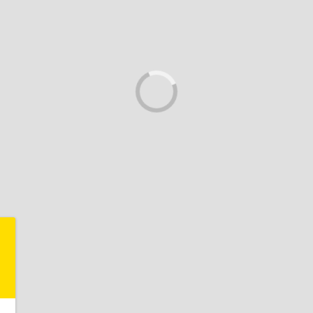
+
-
,
,