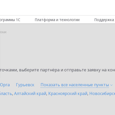
ограммы 1С
Платформа и технологии
Поддержка 
ысках
очками, выберите партнёра и отправьте заявку на ко
Юрга
Гурьевск
Показать все населенные
пункты
бласть
,
Алтайский край
,
Красноярский край
,
Новосибирск