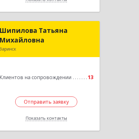
Шипилова Татьяна
Шипилова Татьяна
Михайловна
Михайловна
Заринск
Подробнее
Клиентов на сопровождении
13
Отправить заявку
Отправить заявку
Показать контакты
Назад