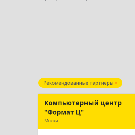
Рекомендованные партнеры
Компьютерный центр
Компьютерный цент
"Формат Ц"
"Формат Ц
Мыски
652840, Кемеровская обл, Мыски г
Вахрушева ул, д. 7, кв. 4