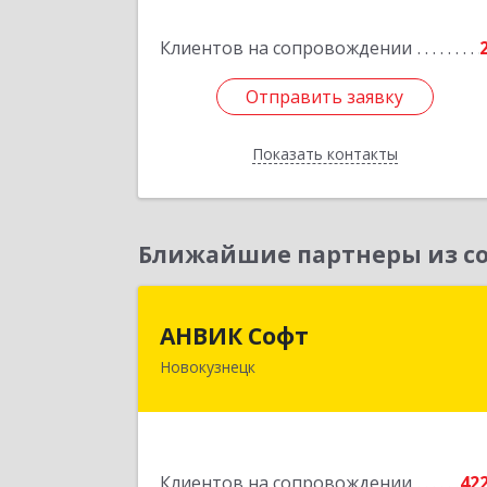
Клиентов на сопровождении
Подробне
Отправить заявку
Отправить заявку
Показать контакты
Назад
Ближайшие партнеры из со
АНВИК Соф
АНВИК Софт
Новокузнецк
654079, Кемеровская область 
Кузбасс, Новокузнецкий г.о
Новокузнецк г, Куйбышевский р-н
Невского ул, дом № 1, этаж 
Клиентов на сопровождении
42