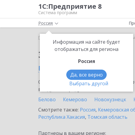
1С:Предприятие 8
Система программ
Россия
Пр
Главная
Сервисы ИТС
1С:Share
1С:Share в М
Информация на сайте будет
отображаться для региона
Заказать 1С:Share
Россия
в Мысках
Да, все верно
Ознакомьтесь с информационными карт
Выбрать другой
внедрение продукта.
Белово
Кемерово
Новокузнецк
Смотрите также:
Россия
,
Кемеровская о
Республика Хакасия
,
Томская область
Партнеры в вашем регионе: