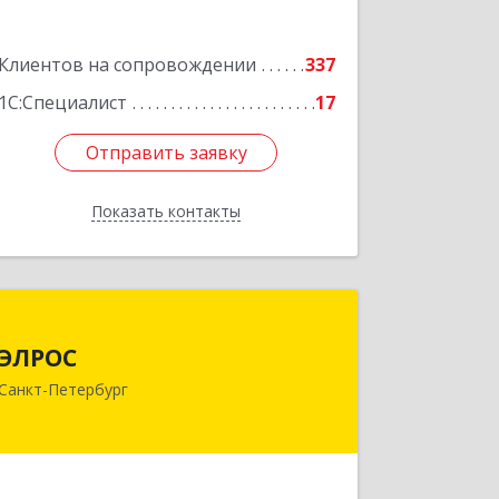
Клиентов на сопровождении
337
1С:Специалист
17
Отправить заявку
Отправить заявку
Показать контакты
Назад
ЭЛРОС
ЭЛРОС
191024, Санкт-Петербург г, Тележная
Санкт-Петербург
ул, дом № 22, кв.6
Подробнее