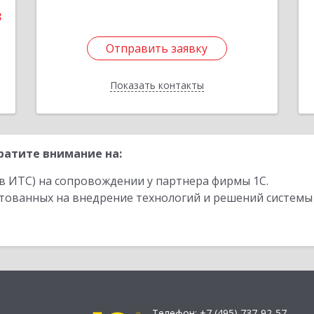
3
Отправить заявку
Отправить заявку
Показать контакты
Назад
ратите внимание на:
в ИТС) на сопровождении у партнера фирмы 1С.
стованных на внедрение технологий и решений системы
Телефон:
+7 (495) 737-92-57