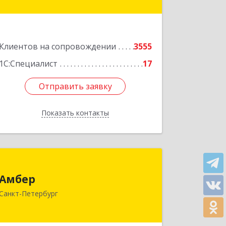
Подробнее
Клиентов на сопровождении
3555
1С:Специалист
17
Отправить заявку
Отправить заявку
Показать контакты
Назад
Амбер
Амбер
191119, Санкт-Петербург г, Правды
Санкт-Петербург
ул, дом № 16
Подробнее