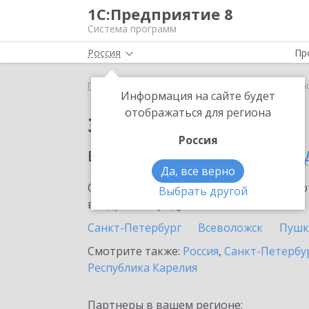
1С:Предприятие 8
Система программ
Россия
Пр
Главная
Сервисы ИТС
1С:Share
1С:Share в н
Информация на сайте будет
отображаться для региона
Заказать 1С:Share
Россия
в населенном пунте
Ку
Да, все верно
Ознакомьтесь с информационными карт
Выбрать другой
внедрение продукта.
Санкт-Петербург
Всеволожск
Пушк
Смотрите также:
Россия
,
Санкт-Петербур
Республика Карелия
Партнеры в вашем регионе: