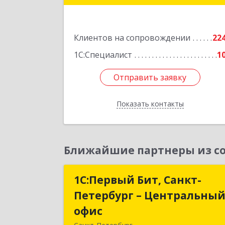
кв.30
Подробне
Клиентов на сопровождении
22
1С:Специалист
1
Отправить заявку
Отправить заявку
Показать контакты
Назад
Ближайшие партнеры из со
1С:Первый Бит, Санкт-
1С:Первый Бит, Санкт
Петербург – Центральны
Петербург – Центральны
офис
офи