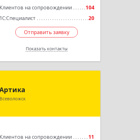
Клиентов на сопровождении
104
1С:Специалист
20
Отправить заявку
Отправить заявку
Показать контакты
Назад
Артика
Артика
188645, Ленинградская обл,
Всеволожск
Всеволожск г, Доктора Сотникова ул,
дом № 2, кв.86
Подробнее
Клиентов на сопровождении
11