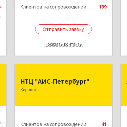
Подробнее
6
Клиентов на сопровождении
139
5
Отправить заявку
Отправить заявку
Показать контакты
Назад
f
НТЦ "АИС-Петербург"
НТЦ "АИС-Петербург"
,
187342, Ленинградская обл, Кировск г,
Кировск
,
р-н Кировский, Новая ул, дом № 5, а/я
8
11
е
Подробнее
7
Клиентов на сопровождении
41