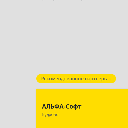
Рекомендованные партнеры
АЛЬФА-Соф
АЛЬФА-Софт
188692, Ленинградская обл
Кудрово
Всеволожский м.р-н, г.п.Заневское
Кудрово г, Пражская ул, дом № 3