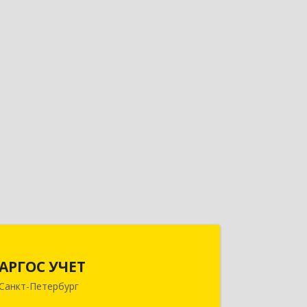
АРГОС УЧЕТ
АРГОС УЧЕТ
196191, Санкт-Петербург г,
Санкт-Петербург
Конституции пл, дом № 7, оф.416