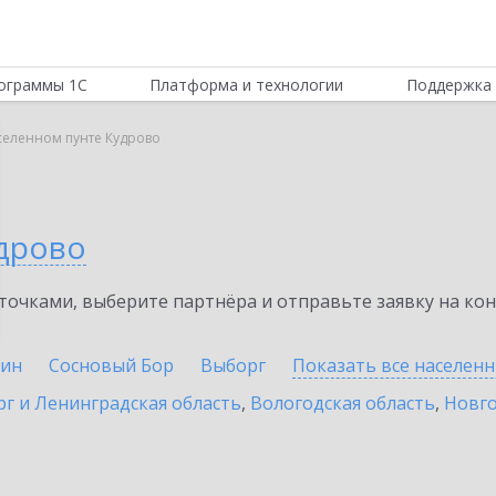
ограммы 1С
Платформа и технологии
Поддержка 
аселенном пунте Кудрово
дрово
очками, выберите партнёра и отправьте заявку на ко
ин
Сосновый Бор
Выборг
Показать все населен
г и Ленинградская область
,
Вологодская область
,
Новго