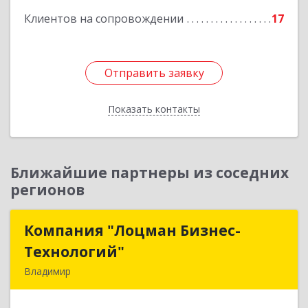
Клиентов на сопровождении
17
Отправить заявку
Отправить заявку
Показать контакты
Назад
Ближайшие партнеры из соседних
регионов
Компания "Лоцман Бизнес-
Компания "Лоцман Бизнес-
Технологий"
Технологий"
Владимир
600015, Владимирская обл, Владимир г,
Чайковского ул, дом № 40А, оф.21