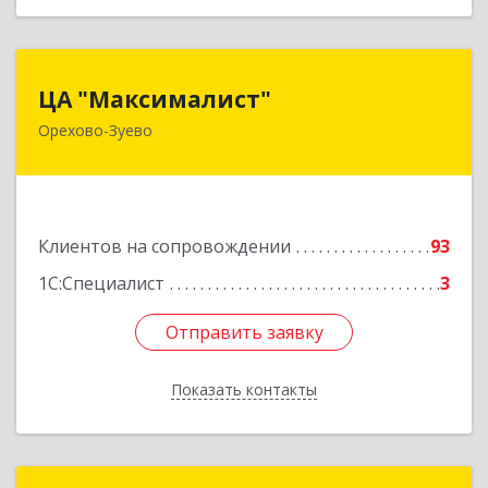
ЦА "Максималист"
ЦА "Максималист"
Орехово-Зуево
142600, Московская обл, Орехово-Зуево г,
Ленина ул, дом № 78
Подробнее
Клиентов на сопровождении
93
1С:Специалист
3
Отправить заявку
Отправить заявку
Показать контакты
Назад