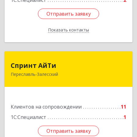
1С:Специалист
2
Отправить заявку
Отправить заявку
Показать контакты
Назад
Спринт АйТи
Спринт АйТи
Переславль-Залесский
152025, Ярославская обл, Переславль-
Залесский г, Менделеева ул, дом № 18, кв.7
Подробнее
Клиентов на сопровождении
11
1С:Специалист
1
Отправить заявку
Отправить заявку