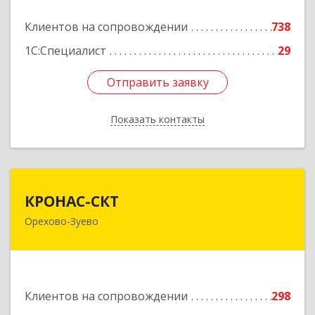
Клиентов на сопровождении
738
Подробнее
1С:Специалист
29
Отправить заявку
Отправить заявку
Показать контакты
Назад
КРОНАС-СКТ
КРОНАС-СКТ
Орехово-Зуево
142600, Московская обл, Орехово-Зуево г,
Бабушкина ул, дом № 2А, пом.31
Подробнее
Клиентов на сопровождении
298