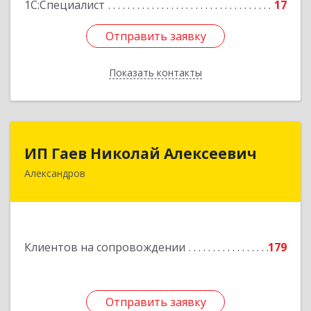
1С:Специалист
17
Отправить заявку
Отправить заявку
Показать контакты
Назад
ИП Гаев Николай Алексеевич
ИП Гаев Николай Алексеевич
Александров
601650, Владимирская обл, Александровский р-
н, Александров г, Свердлова ул, дом № 41, кв.57
Подробнее
Клиентов на сопровождении
179
Отправить заявку
Отправить заявку