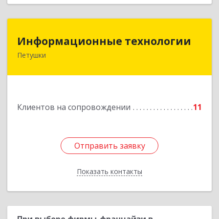
Информационные технологии
Информационные технологии
Петушки
601144, Владимирская обл, Петушки г,
Маяковского ул, дом № 19
Подробнее
Клиентов на сопровождении
11
Отправить заявку
Отправить заявку
Показать контакты
Назад