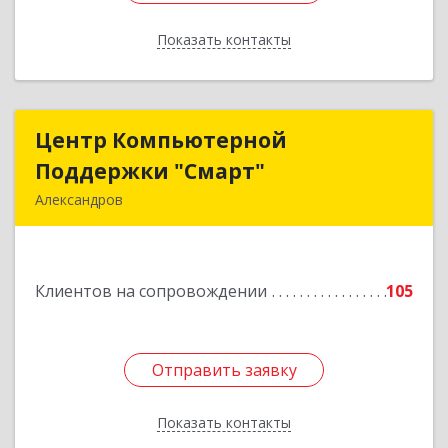
Показать контакты
Назад
Центр Компьютерной
Центр Компьютерной
Поддержки "Смарт"
Поддержки "Смарт"
Александров
601650, Владимирская обл, Александровский р-
н, Александров г, Институтская ул, дом № 1,
ком.74
Клиентов на сопровождении
105
Подробнее
Отправить заявку
Отправить заявку
Показать контакты
Назад