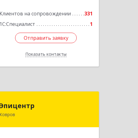
Подробнее
Клиентов на сопровождении
331
1С:Специалист
1
Отправить заявку
Отправить заявку
Показать контакты
Назад
Эпицентр
Эпицентр
Ковров
601900, Владимирская обл, Ковров г,
Барсукова ул, дом № 17