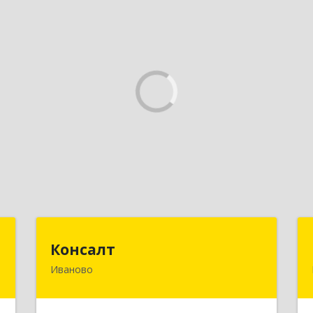
Т
Консалт
Консалт
Иваново
д
153000, Ивановская обл, Иваново г,
,
Жарова ул, дом № 3, оф.7001
,