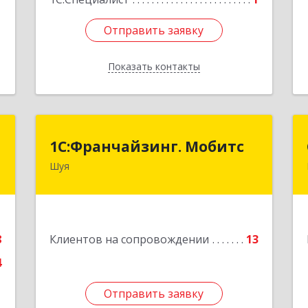
Отправить заявку
Отправить заявку
Показать контакты
Назад
n
1С:Франчайзинг. Мобитс
1С:Франчайзинг. Мобитс
Шуя
,
Подробнее
,
,
,
1
8
Клиентов на сопровождении
13
4
е
Отправить заявку
Отправить заявку