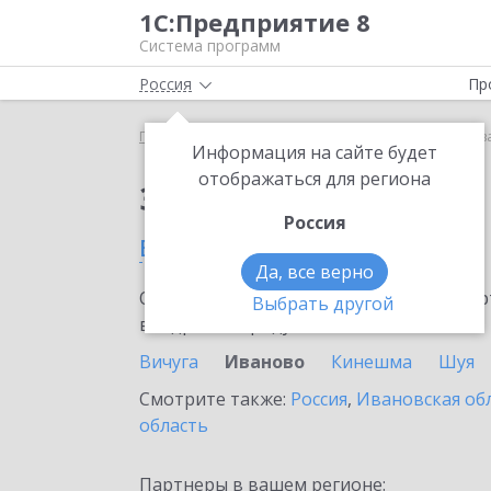
1С:Предприятие 8
Система программ
Россия
Пр
Главная
Сервисы ИТС
1С:Share
1С:Share в И
Информация на сайте будет
отображаться для региона
Заказать 1С:Share
Россия
в Иваново
Да, все верно
Ознакомьтесь с информационными карт
Выбрать другой
внедрение продукта.
Вичуга
Иваново
Кинешма
Шуя
Смотрите также:
Россия
,
Ивановская об
область
Партнеры в вашем регионе: