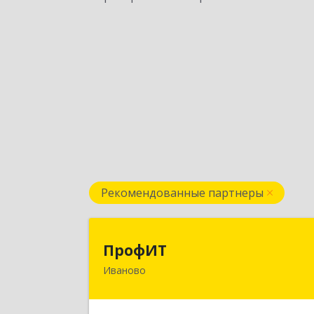
Рекомендованные партнеры
ПрофИ
ПрофИТ
Иваново
153000, Ивановская обл, г.о. горо
Иваново, Иваново г
Конспиративный пер, дом № 7