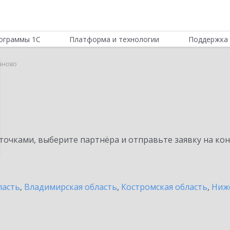
ограммы 1С
Платформа и технологии
Поддержка 
ваново
очками, выберите партнёра и отправьте заявку на ко
ласть
,
Владимирская область
,
Костромская область
,
Ниж