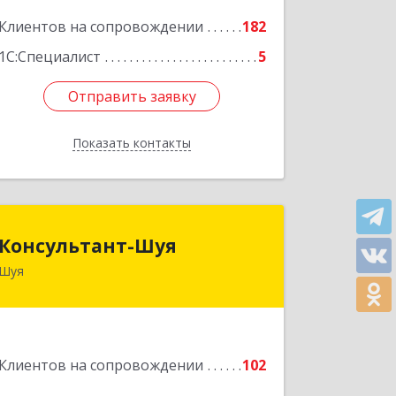
Подробнее
Клиентов на сопровождении
182
1С:Специалист
5
Отправить заявку
Отправить заявку
Показать контакты
Назад
Консультант-Шуя
Консультант-Шуя
Шуя
155900, Ивановская обл, Шуя г,
Свердлова ул, дом № 53-1
Подробнее
Клиентов на сопровождении
102