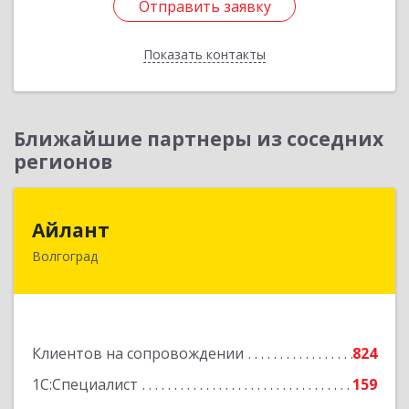
Отправить заявку
Отправить заявку
Показать контакты
Назад
Ближайшие партнеры из соседних
регионов
Айлант
Айлант
Волгоград
400001, Волгоградская обл, Волгоград г, им
Канунникова ул, дом № 11А
Подробнее
Клиентов на сопровождении
824
1С:Специалист
159