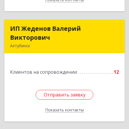
ИП Жеденов Валерий
ИП Жеденов Валерий
Викторович
Викторович
Ахтубинск
416500, Астраханская обл, Ахтубинский р-н,
Ахтубинск г, Ст.Лаврентьева ул, дом № 2, кв.48
Клиентов на сопровождении
12
Подробнее
Отправить заявку
Отправить заявку
Показать контакты
Назад