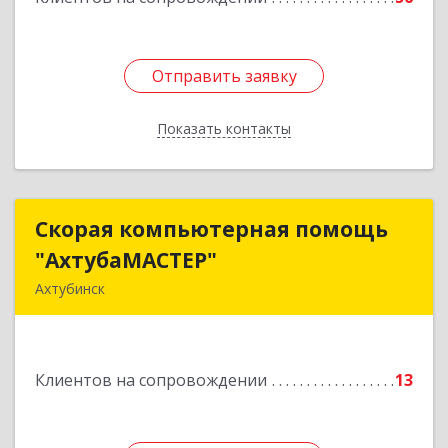
Отправить заявку
Отправить заявку
Показать контакты
Назад
Скорая компьютерная помощь
Скорая компьютерная помощь
"АхтубаМАСТЕР"
"АхтубаМАСТЕР"
Ахтубинск
416506, Астраханская обл, Ахтубинский р-н,
Ахтубинск г, Буденного ул, дом № 7, кв.30
Клиентов на сопровождении
13
Подробнее