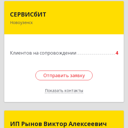
СЕРВИСбИТ
СЕРВИСбИТ
Новоузенск
413 360, Саратовская обл, Новоузенский р-н,
г.Новоузенск, ул. Революции, д.29
Подробнее
Клиентов на сопровождении
4
Отправить заявку
Отправить заявку
Показать контакты
Назад
ИП Рынов Виктор Алексеевич
ИП Рынов Виктор Алексеевич