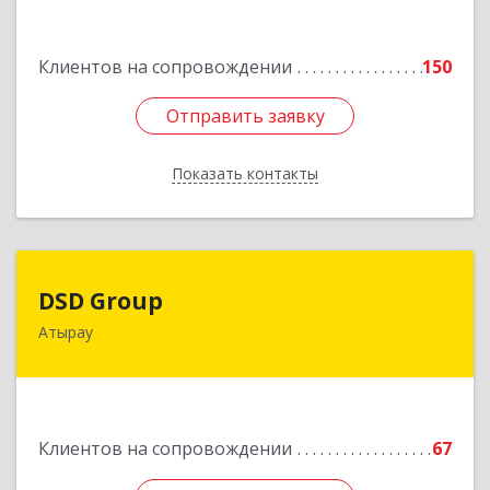
Подробнее
Клиентов на сопровождении
150
Отправить заявку
Отправить заявку
Показать контакты
Назад
DSD Group
DSD Group
Атырау
060007, Республика Казахстан, Атырауская
область, г.Атырау, ул. Абая, дом № 11, к.25
Подробнее
Клиентов на сопровождении
67