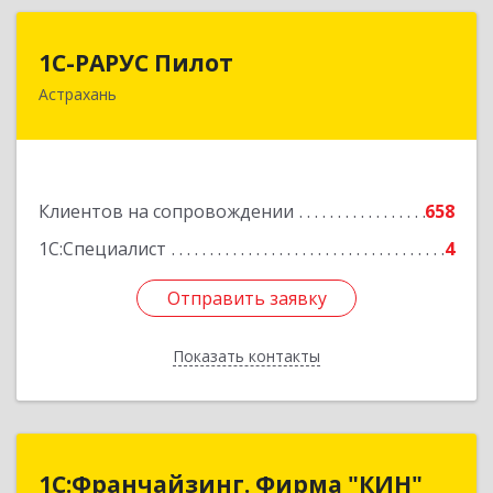
1С-РАРУС Пилот
1С-РАРУС Пилот
Астрахань
414024, Астраханская обл, Астрахань г,
Бакинская ул, корпус 78, пом.28, КОМ. 31
Подробнее
Клиентов на сопровождении
658
1С:Специалист
4
Отправить заявку
Отправить заявку
Показать контакты
Назад
1С:Франчайзинг. Фирма "КИН"
1С:Франчайзинг. Фирма "КИН"