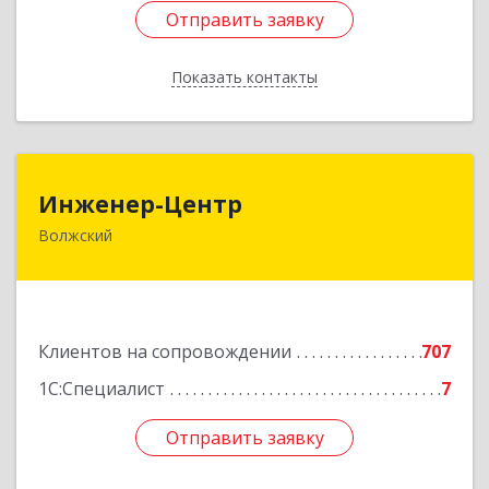
Отправить заявку
Отправить заявку
Показать контакты
Назад
Инженер-Центр
Инженер-Центр
Волжский
404120, Волгоградская обл, Волжский г, им
генерала Карбышева ул, дом № 76
Подробнее
Клиентов на сопровождении
707
1С:Специалист
7
Отправить заявку
Отправить заявку