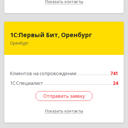
Показать контакты
Назад
1С:Первый Бит, Оренбург
1С:Первый Бит, Оренбург
Оренбург
460044, Оренбургская обл, Оренбург, Березка
ул, дом № 2/5, пом.4
Подробнее
Клиентов на сопровождении
741
1С:Специалист
24
Отправить заявку
Отправить заявку
Показать контакты
Назад