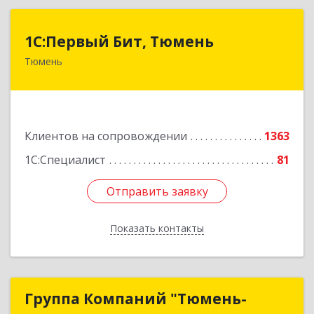
1С:Первый Бит, Тюмень
1С:Первый Бит, Тюмень
Тюмень
625000, Тюменская обл, Тюмень г, Республики
ул, дом № 61, оф.712
Подробнее
Клиентов на сопровождении
1363
1С:Специалист
81
Отправить заявку
Отправить заявку
Показать контакты
Назад
Группа Компаний "Тюмень-
Группа Компаний "Тюмень-