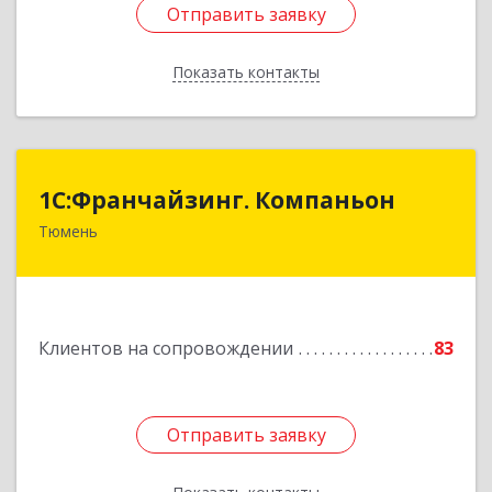
Отправить заявку
Отправить заявку
Показать контакты
Назад
1С:Франчайзинг. Компаньон
1С:Франчайзинг. Компаньон
Тюмень
625049, Тюменская обл, Тюмень г,
Магнитогорская ул, дом № 11, корпус 1, оф.19
Подробнее
Клиентов на сопровождении
83
Отправить заявку
Отправить заявку