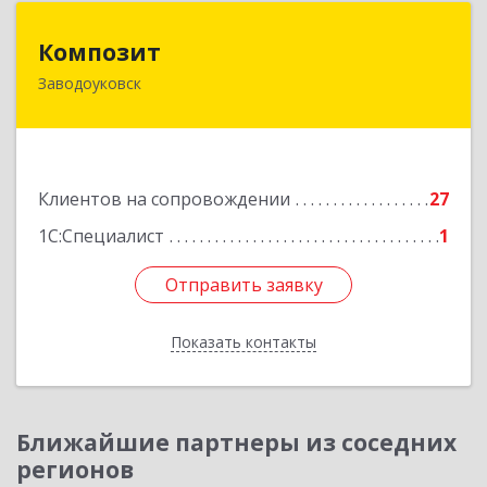
Композит
Композит
Заводоуковск
627140, Тюменская обл, Заводоуковский р-н,
Заводоуковск г, Шоссейная ул, дом № 156
Подробнее
Клиентов на сопровождении
27
1С:Специалист
1
Отправить заявку
Отправить заявку
Показать контакты
Назад
Ближайшие партнеры из соседних
регионов