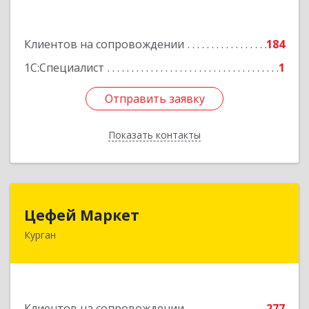
Подробнее
Клиентов на сопровождении
184
1С:Специалист
1
Отправить заявку
Отправить заявку
Показать контакты
Назад
Цефей Маркет
Цефей Маркет
Курган
640002, Курганская обл, Курган г, М.Горького
ул, дом № 35/1
Подробнее
Клиентов на сопровождении
277