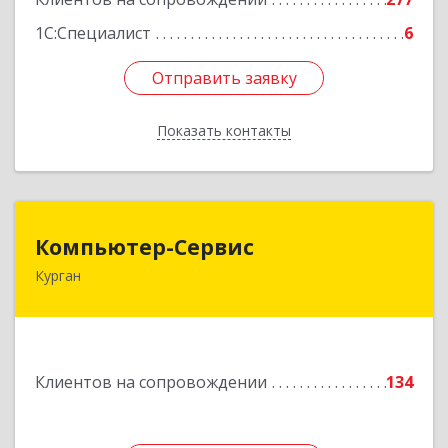
1С:Специалист
6
Отправить заявку
Отправить заявку
Показать контакты
Назад
Компьютер-Сервис
Компьютер-Сервис
Курган
640022, Курганская обл, Курган г, Василия
Блюхера ул, дом № 30, пом.1
Подробнее
Клиентов на сопровождении
134