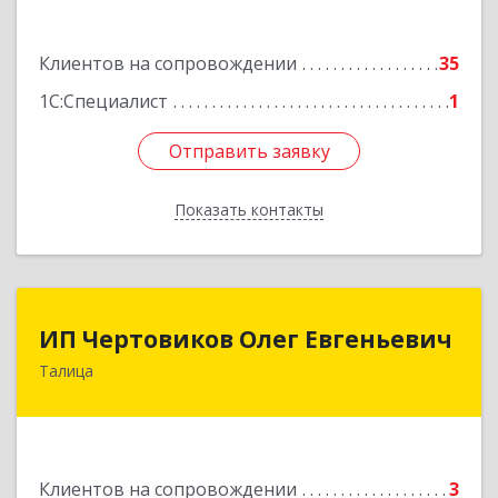
корпус 2, блок 2
Подробнее
Клиентов на сопровождении
35
1С:Специалист
1
Отправить заявку
Отправить заявку
Показать контакты
Назад
ИП Чертовиков Олег Евгеньевич
ИП Чертовиков Олег Евгеньевич
Талица
623640, Свердловская обл, Талица г, Ленина ул,
дом № 73, кв.31
Подробнее
Клиентов на сопровождении
3