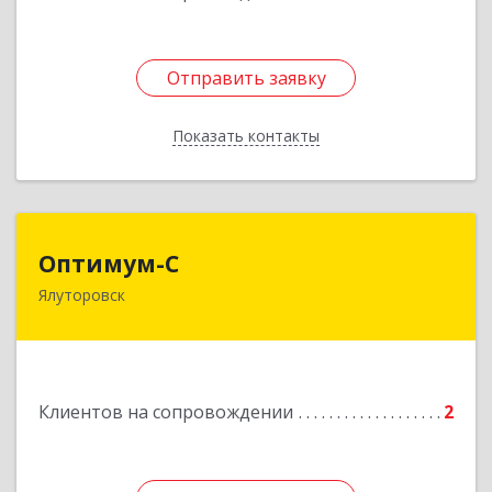
Отправить заявку
Отправить заявку
Показать контакты
Назад
Оптимум-С
Оптимум-С
Ялуторовск
Подробнее
Клиентов на сопровождении
2