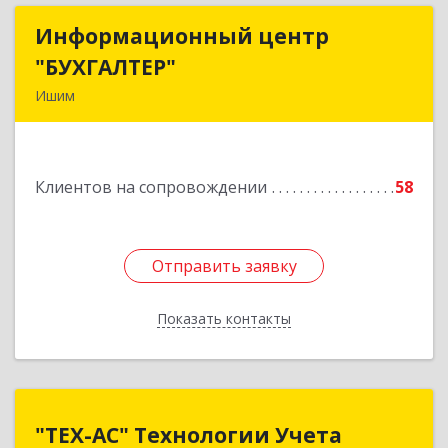
Информационный центр
Информационный центр
"БУХГАЛТЕР"
"БУХГАЛТЕР"
Ишим
627750, Тюменская обл, Ишим г, Советская ул,
дом № 16
Клиентов на сопровождении
58
Подробнее
Отправить заявку
Отправить заявку
Показать контакты
Назад
"ТЕХ-АС" Технологии Учета
"ТЕХ-АС" Технологии Учета