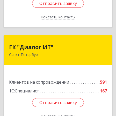
Отправить заявку
Отправить заявку
Показать контакты
Назад
ГК "Диалог ИТ"
ГК "Диалог ИТ"
Санкт-Петербург
194100, Санкт-Петербург г, вн.тер.г.
муниципальный округ Сампсониевское,
Большой Сампсониевский пр-кт, дом № 68,
литера Н, пом.25-Н, ком.№42
Клиентов на сопровождении
591
Подробнее
1С:Специалист
167
Отправить заявку
Отправить заявку