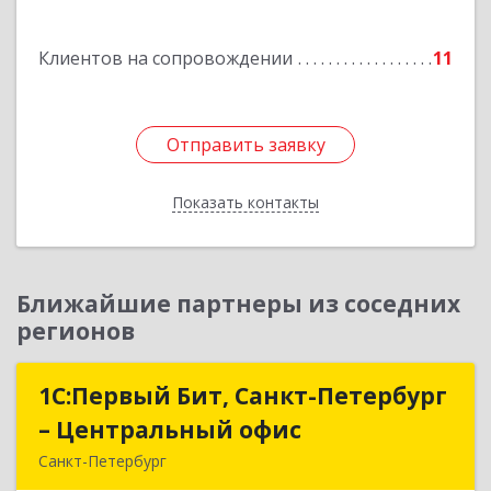
Подробнее
Клиентов на сопровождении
11
Отправить заявку
Отправить заявку
Показать контакты
Назад
Ближайшие партнеры из соседних
регионов
1С:Первый Бит, Санкт-Петербург
1С:Первый Бит, Санкт-Петербург
– Центральный офис
– Центральный офис
Санкт-Петербург
г.Санкт-Петербург, Невский проспект, 10