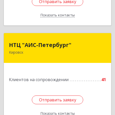
Отправить заявку
Отправить заявку
Показать контакты
Назад
НТЦ "АИС-Петербург"
НТЦ "АИС-Петербург"
Кировск
187342, Ленинградская обл, Кировск г, р-н
Кировский, Новая ул, дом № 5, а/я 11
Подробнее
Клиентов на сопровождении
41
Отправить заявку
Отправить заявку
Показать контакты
Назад