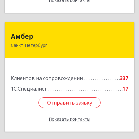
Показать контакты
Назад
Амбер
Амбер
Санкт-Петербург
191119, Санкт-Петербург г, Правды ул, дом №
16
Подробнее
Клиентов на сопровождении
337
1С:Специалист
17
Отправить заявку
Отправить заявку
Показать контакты
Назад