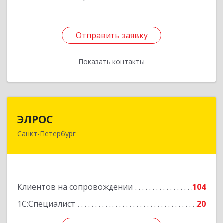
Отправить заявку
Отправить заявку
Показать контакты
Назад
ЭЛРОС
ЭЛРОС
Санкт-Петербург
191024, Санкт-Петербург г, Тележная ул, дом №
22, кв.6
Подробнее
Клиентов на сопровождении
104
1С:Специалист
20