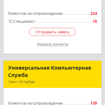
3, кв.305
Подробнее
Клиентов на сопровождении
224
1С:Специалист
10
Отправить заявку
Отправить заявку
Показать контакты
Назад
Универсальная Компьютерная
Универсальная Компьютерная
Служба
Служба
Санкт-Петербург
192007, Санкт-Петербург г, Тамбовская ул, дом
№ 12, корпус В, кв.31
Клиентов на сопровождении
139
Подробнее