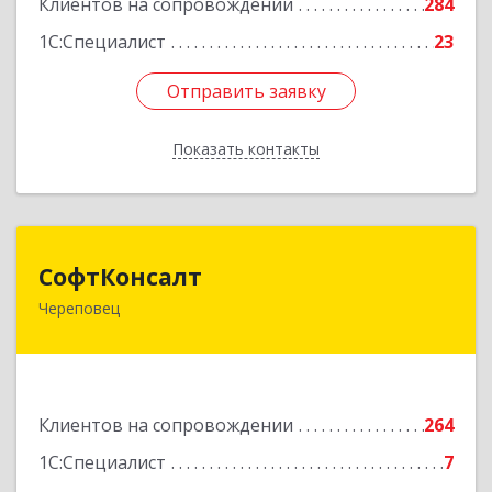
Клиентов на сопровождении
284
1С:Специалист
23
Отправить заявку
Отправить заявку
Показать контакты
Назад
СофтКонсалт
СофтКонсалт
Череповец
162614, Вологодская обл, Череповец г,
М.Горького ул, дом № 32, оф.611/2
Подробнее
Клиентов на сопровождении
264
1С:Специалист
7