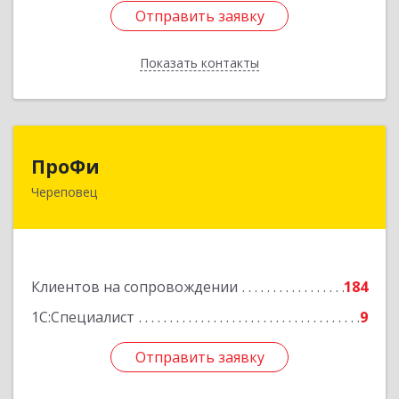
Отправить заявку
Отправить заявку
Показать контакты
Назад
ПроФи
ПроФи
Череповец
162602, Вологодская обл, Череповец г,
Советский пр-кт, дом № 99а, этаж 5, оф. 501
Подробнее
Клиентов на сопровождении
184
1С:Специалист
9
Отправить заявку
Отправить заявку