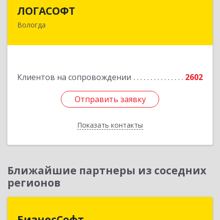
ЛОГАСОФТ
ЛОГАСОФТ
Вологда
160002, Вологодская обл, Вологда г, Гагарина
ул, дом № 26, пом.3
Подробнее
Клиентов на сопровождении
2602
Отправить заявку
Отправить заявку
Показать контакты
Назад
Ближайшие партнеры из соседних
регионов
БизнесСофт
БизнесСофт