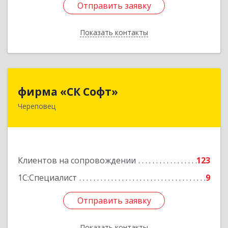
Отправить заявку
Отправить заявку
Показать контакты
Назад
фирма «СК Софт»
фирма «СК Софт»
Череповец
162612, Вологодская обл, г.о. город Череповец,
Череповец г, Суворова ул, дом № 6, этаж 2,
оф.6Г
Подробнее
Клиентов на сопровождении
123
1С:Специалист
9
Отправить заявку
Отправить заявку
Показать контакты
Назад