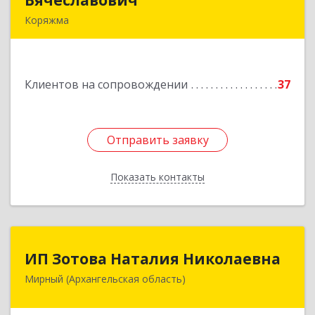
Вячеславович
Вячеславович
Коряжма
165650, Архангельская обл, Коряжма г,
Набережная им Н.Островского ул, дом № 38
Клиентов на сопровождении
37
Подробнее
Отправить заявку
Отправить заявку
Показать контакты
Назад
ИП Зотова Наталия Николаевна
ИП Зотова Наталия Николаевна
Мирный (Архангельская область)
164170, г.Мирный, Архангельской обл.,
ул.Советская, д.8, кв.80