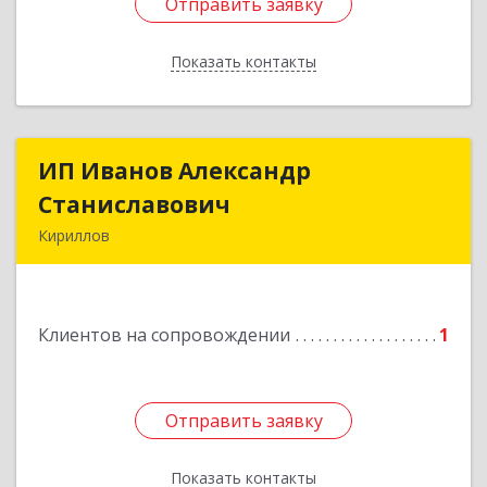
Отправить заявку
Отправить заявку
Показать контакты
Назад
ИП Иванов Александр
ИП Иванов Александр
Станиславович
Станиславович
Кириллов
161100, Вологодская обл, Кирилловский р-н,
Кириллов г, Гагарина ул, дом № 126
Клиентов на сопровождении
1
Подробнее
Отправить заявку
Отправить заявку
Показать контакты
Назад