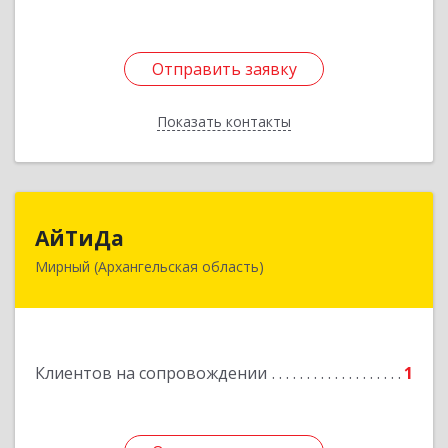
Отправить заявку
Отправить заявку
Показать контакты
Назад
АйТиДа
АйТиДа
Мирный (Архангельская область)
164170, Архангельская обл, Мирный г,
Космонавтов ул, дом № 12, оф.55
Подробнее
Клиентов на сопровождении
1