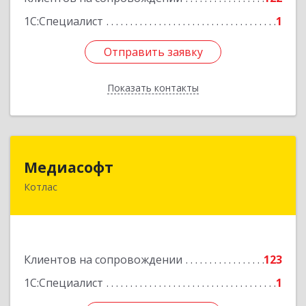
1С:Специалист
1
Отправить заявку
Отправить заявку
Показать контакты
Назад
Медиасофт
Медиасофт
Котлас
165300, Архангельская обл, Котлас г,
Маяковского ул, дом № 5
Подробнее
Клиентов на сопровождении
123
1С:Специалист
1