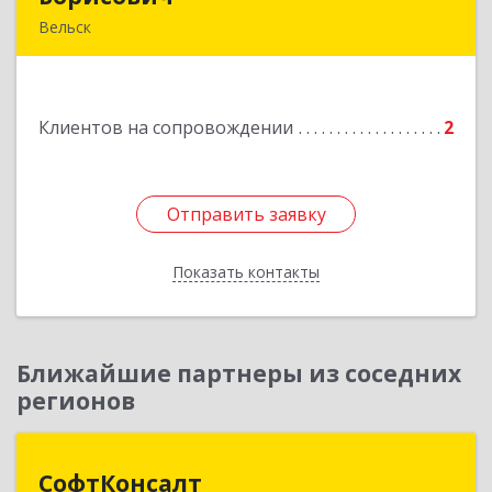
Вельск
165150, Архангельская обл, Вельский р-н,
Лукинская д, Надежды ул, дом № 6
Клиентов на сопровождении
2
Подробнее
Отправить заявку
Отправить заявку
Показать контакты
Назад
Ближайшие партнеры из соседних
регионов
СофтКонсалт
СофтКонсалт