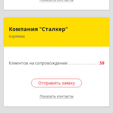
Компания "Сталкер"
Компания "Сталкер"
Коряжма
165651, Архангельская обл, Коряжма г,
Архангельская ул, дом № 14
Подробнее
Клиентов на сопровождении
59
Отправить заявку
Отправить заявку
Показать контакты
Назад