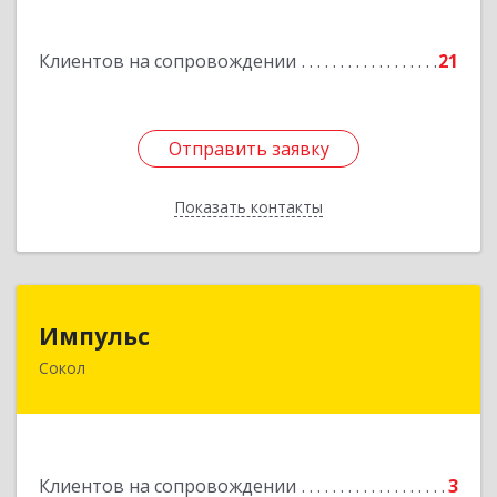
Подробнее
Клиентов на сопровождении
21
Отправить заявку
Отправить заявку
Показать контакты
Назад
Импульс
Импульс
Сокол
162130, Вологодская обл, Сокольский р-н,
Сокол г, Орешкова ул, дом № 8, кв.3
Подробнее
Клиентов на сопровождении
3