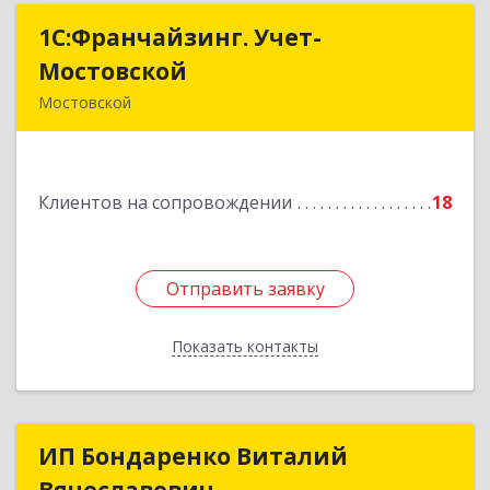
1С:Франчайзинг. Учет-
1С:Франчайзинг. Учет-
Мостовской
Мостовской
Мостовской
352570, Краснодарский край, Мостовский р-н,
Мостовской пгт, Производственная ул, дом №
58, корпус 1
Клиентов на сопровождении
18
Подробнее
Отправить заявку
Отправить заявку
Показать контакты
Назад
ИП Бондаренко Виталий
ИП Бондаренко Виталий