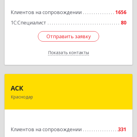
Подробнее
Клиентов на сопровождении
1656
1С:Специалист
80
Отправить заявку
Отправить заявку
Показать контакты
Назад
АСК
АСК
Краснодар
350900, Краснодарский край, Краснодар г,
Яхонтовая ул, дом № 2, оф.102
Подробнее
Клиентов на сопровождении
331