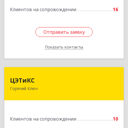
Подробнее
Клиентов на сопровождении
16
Отправить заявку
Отправить заявку
Показать контакты
Назад
ЦЭТиКС
ЦЭТиКС
Горячий Ключ
353290, Краснодарский край, Горячий Ключ г,
Ленина ул, дом № 208, оф.21
Подробнее
Клиентов на сопровождении
10