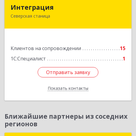
Интеграция
Интеграция
Северская станица
353240, Краснодарский край, Северская ст-ца,
Первомайская ул, дом № 28
Подробнее
Клиентов на сопровождении
15
1С:Специалист
1
Отправить заявку
Отправить заявку
Показать контакты
Назад
Ближайшие партнеры из соседних
регионов