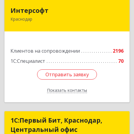
Интерсофт
Интерсофт
Краснодар
350020, Краснодарский край, Краснодар г,
Рашпилевская ул, дом № 179/1, оф.618
Подробнее
Клиентов на сопровождении
2196
1С:Специалист
70
Отправить заявку
Отправить заявку
Показать контакты
Назад
1С:Первый Бит, Краснодар,
1С:Первый Бит, Краснодар,
Центральный офис
Центральный офис