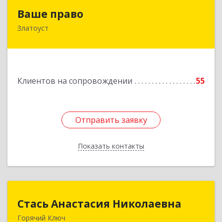
Ваше право
Ваше право
Златоуст
456219, Челябинская обл, Златоуст г,
Молодежный кв-л, дом № 7, кв.136
Подробнее
Клиентов на сопровождении
55
Отправить заявку
Отправить заявку
Показать контакты
Назад
Стась Анастасия Николаевна
Стась Анастасия Николаевна
Горячий Ключ
353290, г. Горячий Ключ, ул. Ленина, д. 242,