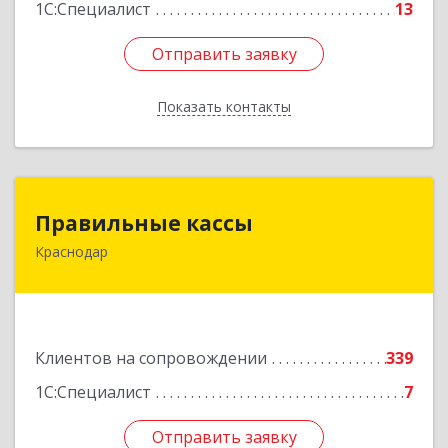
1С:Специалист
13
Отправить заявку
Отправить заявку
Показать контакты
Назад
Правильные кассы
Правильные кассы
Краснодар
350075, Краснодарский край, Краснодар г, им
Стасова ул, дом № 184, оф.16
Подробнее
Клиентов на сопровождении
339
1С:Специалист
7
Отправить заявку
Отправить заявку