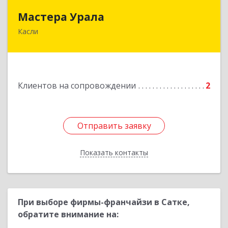
Мастера Урала
Мастера Урала
Касли
456830, Челябинская обл., г. Касли, ул. Карла
Либкнехта, д. 112а
Подробнее
Клиентов на сопровождении
2
Отправить заявку
Отправить заявку
Показать контакты
Назад
При выборе фирмы-франчайзи в Сатке,
обратите внимание на: