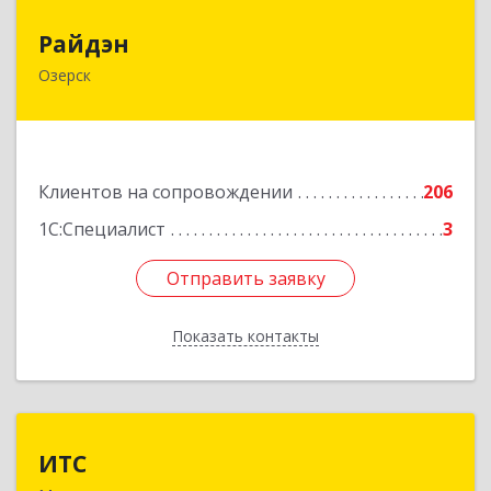
Райдэн
Райдэн
Озерск
456783, Челябинская обл, Озерск г, Ленина пр-
кт, дом № 90
Подробнее
Клиентов на сопровождении
206
1С:Специалист
3
Отправить заявку
Отправить заявку
Показать контакты
Назад
ИТС
ИТС