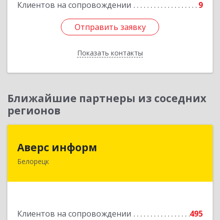
Клиентов на сопровождении
9
Отправить заявку
Отправить заявку
Показать контакты
Назад
Ближайшие партнеры из соседних
регионов
Аверс информ
Аверс информ
Белорецк
453500, Башкортостан Респ, Белорецкий р-н,
Белорецк г, 50 лет Октября ул, дом № 55,
корпус 1
Подробнее
Клиентов на сопровождении
495