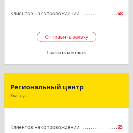
Подробнее
Клиентов на сопровождении
68
Отправить заявку
Отправить заявку
Показать контакты
Назад
Региональный центр
Региональный центр
Златоуст
456227, Челябинская обл, Златоуст г, Мира пр-
кт, дом № 21
Подробнее
Клиентов на сопровождении
65