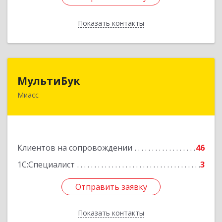
Показать контакты
Назад
МультиБук
МультиБук
Миасс
456318, Челябинская обл, Миасс г, Жуковского
ул, дом № 8, кв.61
Подробнее
Клиентов на сопровождении
46
1С:Специалист
3
Отправить заявку
Отправить заявку
Показать контакты
Назад