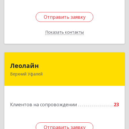
Отправить заявку
Отправить заявку
Показать контакты
Назад
Леолайн
Леолайн
Верхний Уфалей
456800, Челябинская обл, Верхний Уфалей г,
Ленина ул, дом № 147
Подробнее
Клиентов на сопровождении
23
Отправить заявку
Отправить заявку