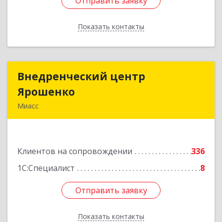
Отправить заявку
Отправить заявку
Показать контакты
Назад
Внедренческий центр
Внедренческий центр
Ярошенко
Ярошенко
Миасс
456300, Челябинская обл, Миасс г, Романенко
ул, дом № 97
Клиентов на сопровождении
336
Подробнее
1С:Специалист
8
Отправить заявку
Отправить заявку
Показать контакты
Назад