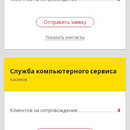
Отправить заявку
Отправить заявку
Показать контакты
Назад
Служба компьютерного сервиса
Служба компьютерного сервиса
Касимов
391300, Рязанская обл., г.Касимов, ул.Советская
136
Подробнее
Клиентов на сопровождении
4