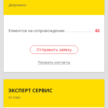
Дзержинск
606015, Нижегородская обл, Дзержинск г,
Ленина пр-кт, дом № 8, кв.20
Подробнее
Клиентов на сопровождении
62
Отправить заявку
Отправить заявку
Показать контакты
Назад
ЭКСПЕРТ СЕРВИС
ЭКСПЕРТ СЕРВИС
Кстово
Подробнее