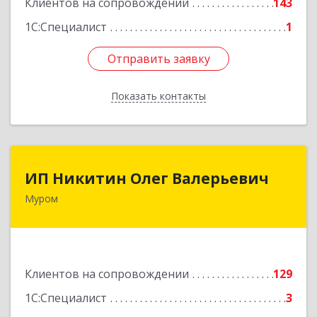
Клиентов на сопровождении
143
1С:Специалист
1
Отправить заявку
Отправить заявку
Показать контакты
Назад
ИП Никитин Олег Валерьевич
ИП Никитин Олег Валерьевич
Муром
602267, Владимирская обл, Муром г,
Коммунистическая ул., дом № 36
Подробнее
Клиентов на сопровождении
129
1С:Специалист
3