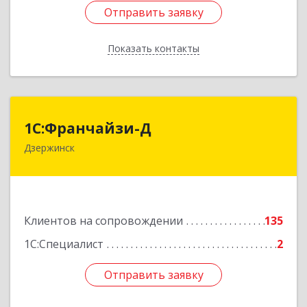
Отправить заявку
Отправить заявку
Показать контакты
Назад
1С:Франчайзи-Д
1С:Франчайзи-Д
Дзержинск
606025, Нижегородская обл, Дзержинск г,
Циолковского пр-кт, дом № 15
Подробнее
Клиентов на сопровождении
135
1С:Специалист
2
Отправить заявку
Отправить заявку