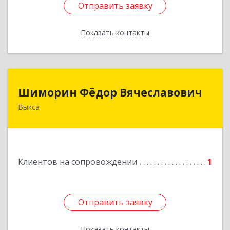
Отправить заявку
Отправить заявку
Показать контакты
Назад
Шиморин Фёдор Вячеславович
Шиморин Фёдор Вячеславович
Выкса
Подробнее
Клиентов на сопровождении
1
Отправить заявку
Отправить заявку
Показать контакты
Назад