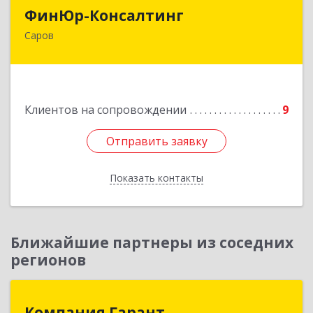
ФинЮр-Консалтинг
ФинЮр-Консалтинг
Саров
607190, Нижегородская обл, Саров г,
Куйбышева ул, дом № 11
Подробнее
Клиентов на сопровождении
9
Отправить заявку
Отправить заявку
Показать контакты
Назад
Ближайшие партнеры из соседних
регионов
Компания Гарант
Компания Гарант