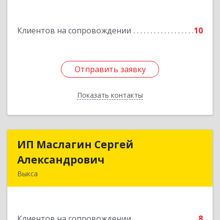
Клиентов на сопровождении
10
Отправить заявку
Отправить заявку
Показать контакты
Назад
ИП Маслагин Сергей
ИП Маслагин Сергей
Александрович
Александрович
Выкса
607060, Нижегородская обл, , Выкса г, Красная
пл., 16/61
Клиентов на сопровождении
8
Подробнее