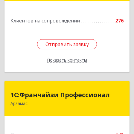
Подробнее
Клиентов на сопровождении
276
Отправить заявку
Отправить заявку
Показать контакты
Назад
1С:Франчайзи Профессионал
1С:Франчайзи Профессионал
Арзамас
607227, Нижегородская обл, Арзамас г, Кирова
ул, дом № 56, кв.6
Подробнее