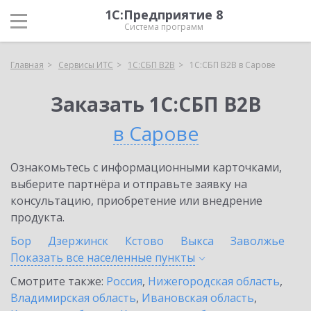
1С:Предприятие 8
Система программ
Главная
Сервисы ИТС
1С:СБП B2B
1С:СБП B2B в Сарове
Заказать 1С:СБП B2B
в Сарове
Ознакомьтесь с информационными карточками,
выберите партнёра и отправьте заявку на
консультацию, приобретение или внедрение
продукта.
Бор
Дзержинск
Кстово
Выкса
Заволжье
Показать все населенные
пункты
Смотрите также:
Россия
,
Нижегородская область
,
Владимирская область
,
Ивановская область
,