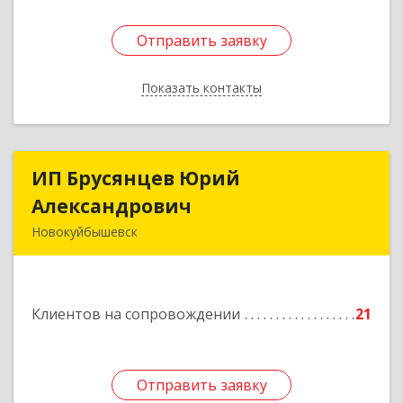
Отправить заявку
Отправить заявку
Показать контакты
Назад
ИП Брусянцев Юрий
ИП Брусянцев Юрий
Александрович
Александрович
Новокуйбышевск
446200, Самарская обл, Новокуйбышевск г,
Гагарина 11
Клиентов на сопровождении
21
Подробнее
Отправить заявку
Отправить заявку