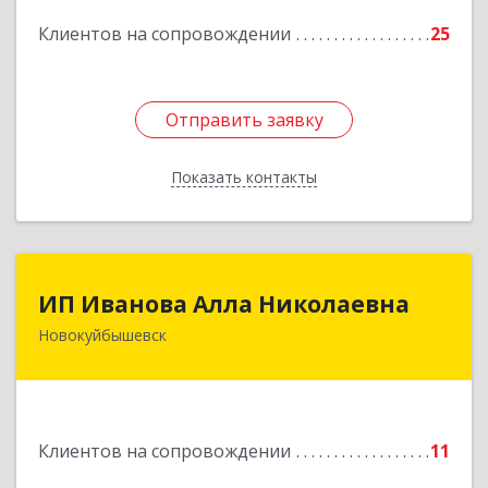
Клиентов на сопровождении
25
Подробнее
Отправить заявку
Отправить заявку
Показать контакты
Назад
ИП Иванова Алла Николаевна
ИП Иванова Алла Николаевна
Новокуйбышевск
446 201, Самарская обл.,
г.Новокуйбышевск,ул.Ворошилова,д.30,кв.70
Подробнее
Клиентов на сопровождении
11