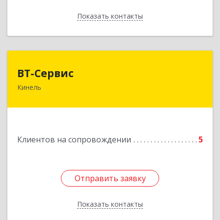
Показать контакты
Назад
ВТ-Сервис
ВТ-Сервис
Кинель
446436, Самарская обл, Кинель г, Маяковского
ул, дом № 61
Подробнее
Клиентов на сопровождении
5
Отправить заявку
Отправить заявку
Показать контакты
Назад