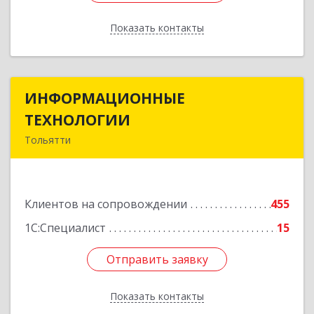
Показать контакты
Назад
ИНФОРМАЦИОННЫЕ
ИНФОРМАЦИОННЫЕ
ТЕХНОЛОГИИ
ТЕХНОЛОГИИ
Тольятти
445043, Самарская обл, Тольятти г, Южное ш,
дом № 161, корпус 2.1, оф.309А
Клиентов на сопровождении
455
Подробнее
1С:Специалист
15
Отправить заявку
Отправить заявку
Показать контакты
Назад