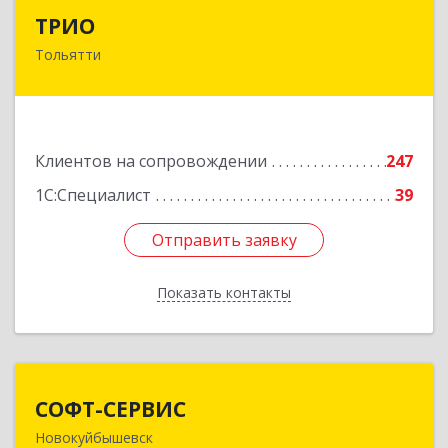
ТРИО
ТРИО
Тольятти
445004, Самарская обл, Тольятти г,
Автозаводское ш, дом № 21, оф.200
Подробнее
Клиентов на сопровождении
247
1С:Специалист
39
Отправить заявку
Отправить заявку
Показать контакты
Назад
СОФТ-СЕРВИС
СОФТ-СЕРВИС
Новокуйбышевск
446206, Самарская обл, Новокуйбышевск г,