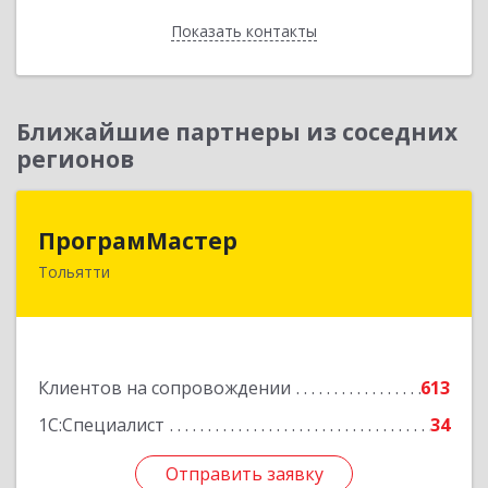
Показать контакты
Назад
Ближайшие партнеры из соседних
регионов
ПрограмМастер
ПрограмМастер
Тольятти
445004, Самарская обл, Тольятти г,
Автозаводское ш, дом № 51
Подробнее
Клиентов на сопровождении
613
1С:Специалист
34
Отправить заявку
Отправить заявку