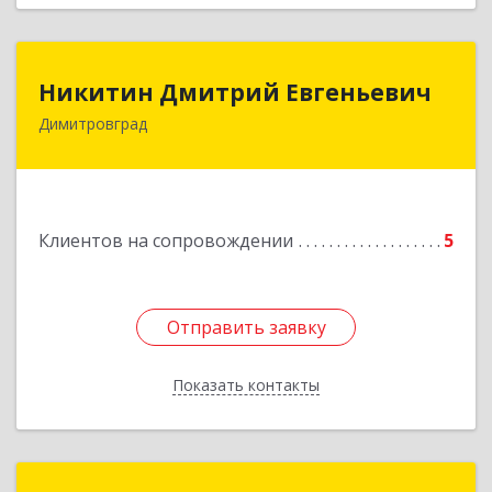
Никитин Дмитрий Евгеньевич
Никитин Дмитрий Евгеньевич
Димитровград
433513, Ульяновская
область,г.Димитровград,ул.Победы, д.9, кв.52
Подробнее
Клиентов на сопровождении
5
Отправить заявку
Отправить заявку
Показать контакты
Назад