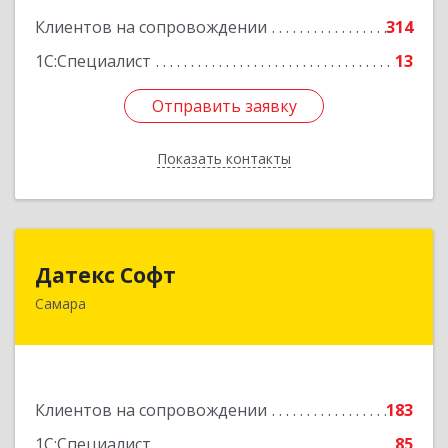
Клиентов на сопровождении
314
1С:Специалист
13
Отправить заявку
Отправить заявку
Показать контакты
Назад
Датекс Софт
Датекс Софт
Самара
443070, Самарская обл, Самара г, Партизанская
ул, дом № 86, оф.723
Подробнее
Клиентов на сопровождении
183
1С:Специалист
85