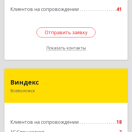
Подробнее
Клиентов на сопровождении
41
Отправить заявку
Отправить заявку
Показать контакты
Назад
Виндекс
Виндекс
Всеволожск
188643, Ленинградская обл, Всеволожский р-н,
Всеволожск г, Шинников ул, дом № 2, корпус 5,
оф.47
Подробнее
Клиентов на сопровождении
18