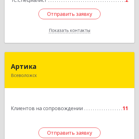
1С:Специалист
2
Отправить заявку
Отправить заявку
Показать контакты
Назад
Артика
Артика
Всеволожск
188645, Ленинградская обл, Всеволожск г,
Доктора Сотникова ул, дом № 2, кв.86
Подробнее
Клиентов на сопровождении
11
Отправить заявку
Отправить заявку