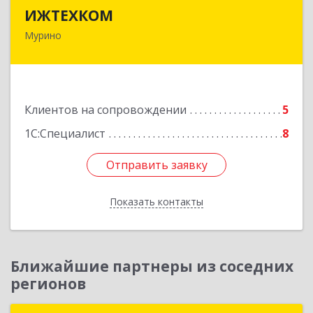
ИЖТЕХКОМ
ИЖТЕХКОМ
Мурино
188677, Ленинградская обл, Всеволожский р-н,
Мурино г, Воронцовский б-р, дом № 17, кв.339
Подробнее
Клиентов на сопровождении
5
1С:Специалист
8
Отправить заявку
Отправить заявку
Показать контакты
Назад
Ближайшие партнеры из соседних
регионов