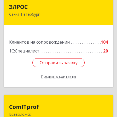
ЭЛРОС
ЭЛРОС
Санкт-Петербург
191024, Санкт-Петербург г, Тележная ул, дом №
22, кв.6
Подробнее
Клиентов на сопровождении
104
1С:Специалист
20
Отправить заявку
Отправить заявку
Показать контакты
Назад
ComITprof
ComITprof
Всеволожск
188643, Ленинградская обл, Всеволожский р-н,