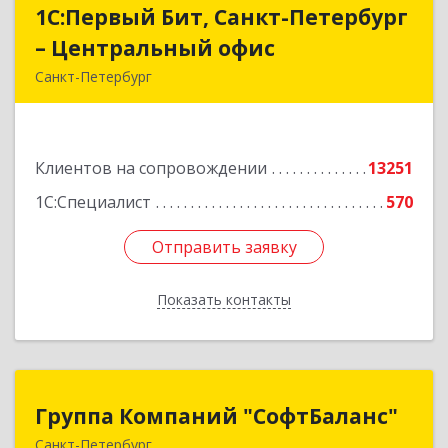
1С:Первый Бит, Санкт-Петербург
1С:Первый Бит, Санкт-Петербург
– Центральный офис
– Центральный офис
Санкт-Петербург
г.Санкт-Петербург, Невский проспект, 10
Подробнее
Клиентов на сопровождении
13251
1С:Специалист
570
Отправить заявку
Отправить заявку
Показать контакты
Назад
Группа Компаний "СофтБаланс"
Группа Компаний "СофтБаланс"
Санкт-Петербург