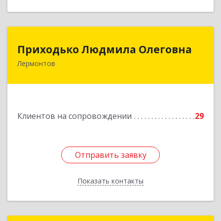
Приходько Людмила Олеговна
Приходько Людмила Олеговна
Лермонтов
357341, Лермонтов г, П.Лумумбы ул, дом №
43/2, кв.44
Подробнее
Клиентов на сопровождении
29
Отправить заявку
Отправить заявку
Показать контакты
Назад