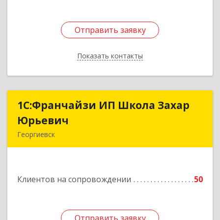
Отправить заявку
Отправить заявку
Показать контакты
Назад
1С:Франчайзи ИП Школа Захар
1С:Франчайзи ИП Школа Захар
Юрьевич
Юрьевич
Георгиевск
357840, Ставропольский край, Георгиевский р-
н, Александрийская ст-ца, Курдюмовский пер,
дом № 10
Клиентов на сопровождении
50
Подробнее
Отправить заявку
Отправить заявку