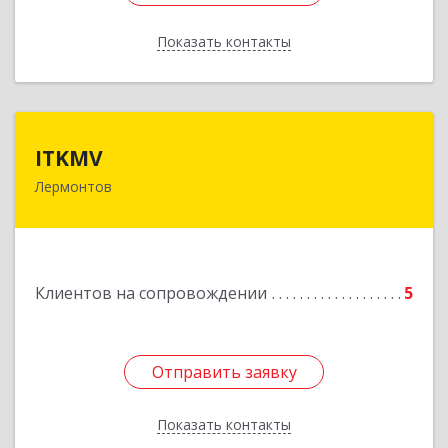
Показать контакты
Назад
ITKMV
ITKMV
Лермонтов
Подробнее
Клиентов на сопровождении
5
Отправить заявку
Отправить заявку
Показать контакты
Назад