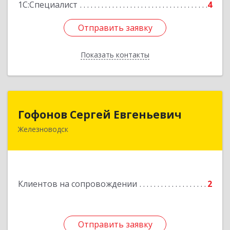
1С:Специалист
4
Отправить заявку
Отправить заявку
Показать контакты
Назад
Гофонов Сергей Евгеньевич
Гофонов Сергей Евгеньевич
Железноводск
Подробнее
Клиентов на сопровождении
2
Отправить заявку
Отправить заявку