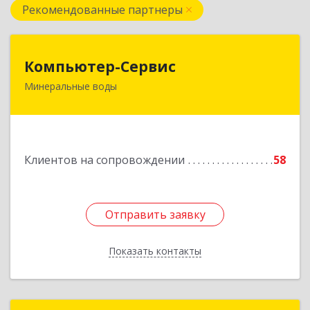
Рекомендованные партнеры
Компьютер-Сервис
Компьютер-Сервис
Минеральные воды
357202, Ставропольский край, Минеральные
Воды г, Гагарина ул, дом № 48
Подробнее
Клиентов на сопровождении
58
Отправить заявку
Отправить заявку
Показать контакты
Назад