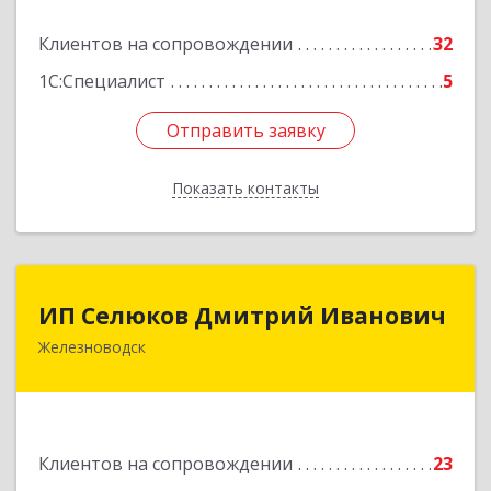
Подробнее
Клиентов на сопровождении
32
1С:Специалист
5
Отправить заявку
Отправить заявку
Показать контакты
Назад
ИП Селюков Дмитрий Иванович
ИП Селюков Дмитрий Иванович
Железноводск
357400, Ставропольский край, Железноводск г,
Энгельса ул, дом № 17, кв.17
Подробнее
Клиентов на сопровождении
23