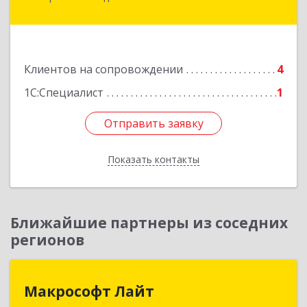
Минераловодский, Минеральные Воды г, 22
Партсъезда пр-кт, домовладение № 9, корпус 1
Подробнее
Клиентов на сопровождении
4
1С:Специалист
1
Отправить заявку
Отправить заявку
Показать контакты
Назад
Ближайшие партнеры из соседних
регионов
Макрософт Лайт
Макрософт Лайт