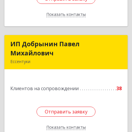
Показать контакты
Назад
ИП Добрынин Павел
ИП Добрынин Павел
Михайлович
Михайлович
Ессентуки
Подробнее
Клиентов на сопровождении
38
Отправить заявку
Отправить заявку
Показать контакты
Назад