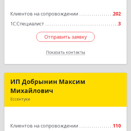
Подробнее
Клиентов на сопровождении
202
1С:Специалист
3
Отправить заявку
Отправить заявку
Показать контакты
Назад
ИП Добрынин Максим
ИП Добрынин Максим
Михайлович
Михайлович
Ессентуки
357601, Ставропольский край, Ессентуки,
Спасателей, дом № 5, кв.43
Клиентов на сопровождении
110
Подробнее