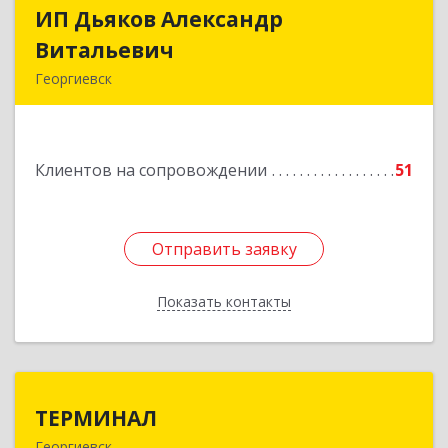
ИП Дьяков Александр
ИП Дьяков Александр
Витальевич
Витальевич
Георгиевск
Подробнее
Клиентов на сопровождении
51
Отправить заявку
Отправить заявку
Показать контакты
Назад
ТЕРМИНАЛ
ТЕРМИНАЛ
Георгиевск