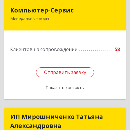
Компьютер-Сервис
Компьютер-Сервис
Минеральные воды
357202, Ставропольский край, Минеральные
Воды г, Гагарина ул, дом № 48
Подробнее
Клиентов на сопровождении
58
Отправить заявку
Отправить заявку
Показать контакты
Назад
ИП Мирошниченко Татьяна
ИП Мирошниченко Татьяна
Александровна
Александровна