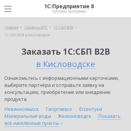
1С:Предприятие 8
Система программ
Главная
Сервисы ИТС
1С:СБП B2B
1С:СБП B2B в Кисловодске
Заказать 1С:СБП B2B
в Кисловодске
Ознакомьтесь с информационными карточками,
выберите партнёра и отправьте заявку на
консультацию, приобретение или внедрение
продукта.
Невинномысск
Георгиевск
Ессентуки
Минеральные воды
Железноводск
Показать
все населенные
пункты