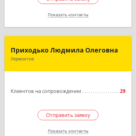
Показать контакты
Назад
Приходько Людмила Олеговна
Приходько Людмила Олеговна
Лермонтов
357341, Лермонтов г, П.Лумумбы ул, дом №
43/2, кв.44
Подробнее
Клиентов на сопровождении
29
Отправить заявку
Отправить заявку
Показать контакты
Назад