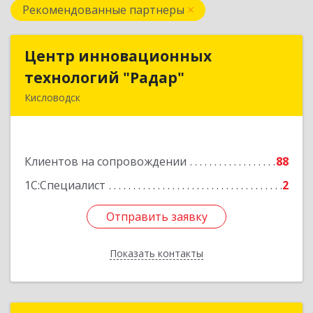
Рекомендованные партнеры
Центр инновационных
Центр инновационных
технологий "Радар"
технологий "Радар"
Кисловодск
357000, Ставропольский край, Кисловодск г,
Цандера проезд, дом № 2
Клиентов на сопровождении
88
Подробнее
1С:Специалист
2
Отправить заявку
Отправить заявку
Показать контакты
Назад