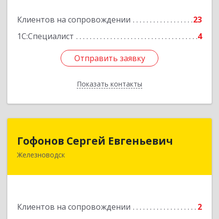
Подробнее
Клиентов на сопровождении
23
1С:Специалист
4
Отправить заявку
Отправить заявку
Показать контакты
Назад
Гофонов Сергей Евгеньевич
Гофонов Сергей Евгеньевич
Железноводск
Подробнее
Клиентов на сопровождении
2