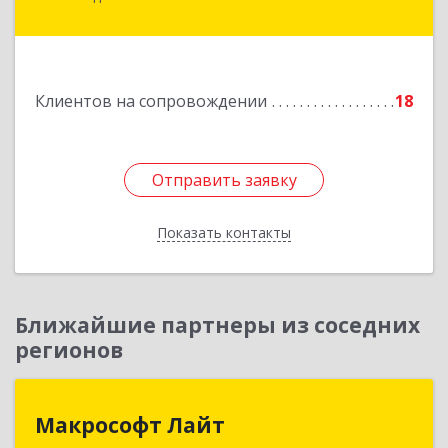
Ставропольская ул, дом № 8
Подробнее
Клиентов на сопровождении
18
Отправить заявку
Отправить заявку
Показать контакты
Назад
Ближайшие партнеры из соседних
регионов
Макрософт Лайт
Макрософт Лайт