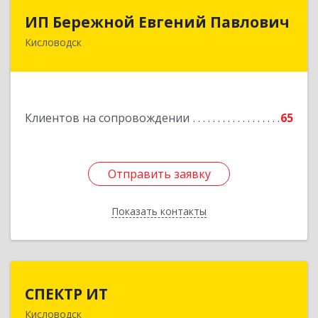
ИП Бережной Евгений Павлович
ИП Бережной Евгений Павлович
Кисловодск
357748, Ставропольский край, Кисловодск г,
Главная ул, дом № 30
Подробнее
Клиентов на сопровождении
65
Отправить заявку
Отправить заявку
Показать контакты
Назад
СПЕКТР ИТ
СПЕКТР ИТ
Кисловодск
357736, Ставропольский край, Кисловодск г,