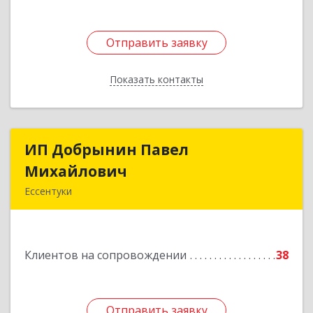
Отправить заявку
Отправить заявку
Показать контакты
Назад
ИП Добрынин Павел
ИП Добрынин Павел
Михайлович
Михайлович
Ессентуки
Подробнее
Клиентов на сопровождении
38
Отправить заявку
Отправить заявку