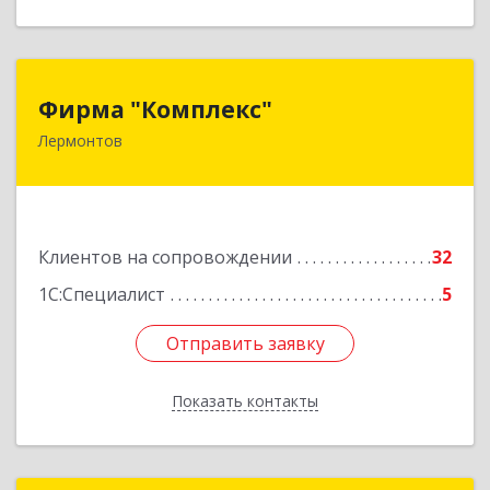
Фирма "Комплекс"
Фирма "Комплекс"
Лермонтов
357348, Ставропольский край, Лермонтов г,
Острогорка с, Степная ул, дом № 46, а
Подробнее
Клиентов на сопровождении
32
1С:Специалист
5
Отправить заявку
Отправить заявку
Показать контакты
Назад