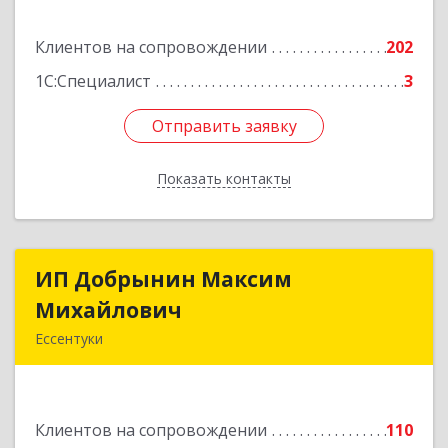
Подробнее
Клиентов на сопровождении
202
1С:Специалист
3
Отправить заявку
Отправить заявку
Показать контакты
Назад
ИП Добрынин Максим
ИП Добрынин Максим
Михайлович
Михайлович
Ессентуки
357601, Ставропольский край, Ессентуки,
Спасателей, дом № 5, кв.43
Клиентов на сопровождении
110
Подробнее