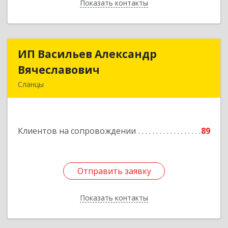
Показать контакты
Назад
ИП Васильев Александр
ИП Васильев Александр
Вячеславович
Вячеславович
Сланцы
Ленинградская обл, Сланцы г, Спортивная ул,
дом № 2
Клиентов на сопровождении
89
Подробнее
Отправить заявку
Отправить заявку
Показать контакты
Назад