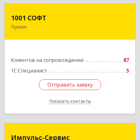
1001 СОФТ
1001 СОФТ
Пушкин
196608, Санкт-Петербург г, Пушкин г,
Автомобильная ул, дом № 6, литера А, оф.207
Подробнее
Клиентов на сопровождении
87
1С:Специалист
5
Отправить заявку
Отправить заявку
Показать контакты
Назад
Импульс-Сервис
Импульс-Сервис