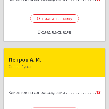
Отправить заявку
Отправить заявку
Показать контакты
Назад
Петров А. И.
Петров А. И.
Старая Русса
Старая Русса, пер.Волотовский, д.23
Подробнее
Клиентов на сопровождении
13