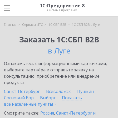
1С:Предприятие 8
Система программ
Главная
Сервисы ИТС
1С:СБП B2B
1С:СБП B2B в Луге
Заказать 1С:СБП B2B
в Луге
Ознакомьтесь с информационными карточками,
выберите партнёра и отправьте заявку на
консультацию, приобретение или внедрение
продукта.
Санкт-Петербург
Всеволожск
Пушкин
Сосновый Бор
Выборг
Показать
все населенные
пункты
Смотрите также:
Россия
,
Санкт-Петербург и