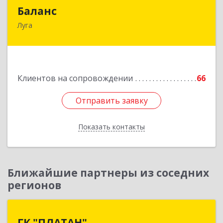
Баланс
Баланс
Луга
188230, Ленинградская обл, Луга г, Урицкого
пр-кт, дом № 77а
Подробнее
Клиентов на сопровождении
66
Отправить заявку
Отправить заявку
Показать контакты
Назад
Ближайшие партнеры из соседних
регионов
ГК "ПЛАТАН"
ГК "ПЛАТАН"