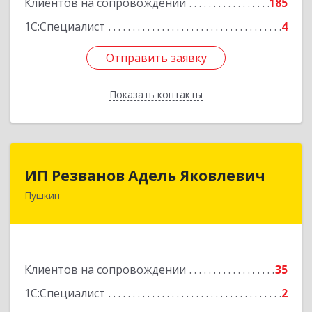
Клиентов на сопровождении
185
1С:Специалист
4
Отправить заявку
Отправить заявку
Показать контакты
Назад
ИП Резванов Адель Яковлевич
ИП Резванов Адель Яковлевич
Пушкин
196602, Санкт-Петербург г, Пушкин г, Красной
Звезды ул, дом № 17/9, литера А, кв.2
Подробнее
Клиентов на сопровождении
35
1С:Специалист
2