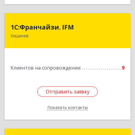
1С:Франчайзи. IFM
1С:Франчайзи. IFM
Кишинев
MD-2020, Молдова, Кишинев, пер.
Студенцилор, 16/3, оф.7
Подробнее
Клиентов на сопровождении
9
Отправить заявку
Отправить заявку
Показать контакты
Назад