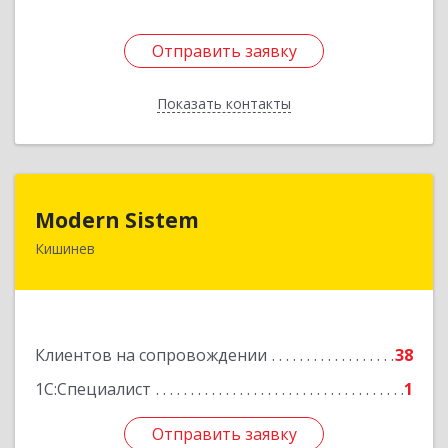
Отправить заявку
Отправить заявку
Показать контакты
Назад
Modern Sistem
Modern Sistem
Кишинев
МОЛДОВА, РЕСПУБЛИКА , MD-2004, г. Кишинев,
ул. Бульвар Дмитрий Кантемир, 1, (завод
Топаз, офис 1502)
Подробнее
Клиентов на сопровождении
38
1С:Специалист
1
Отправить заявку
Отправить заявку