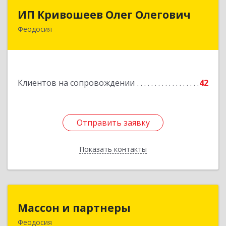
ИП Кривошеев Олег Олегович
ИП Кривошеев Олег Олегович
Феодосия
Подробнее
Клиентов на сопровождении
42
Отправить заявку
Отправить заявку
Показать контакты
Назад
Массон и партнеры
Массон и партнеры
Феодосия
298112, Крым Респ, Феодосия г, Крымская ул,