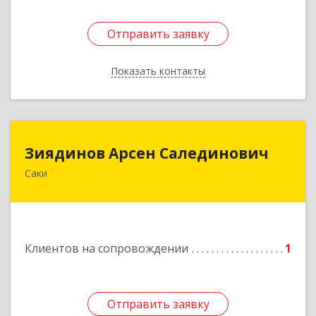
Отправить заявку
Отправить заявку
Показать контакты
Назад
Зиядинов Арсен Салединович
Зиядинов Арсен Салединович
Саки
г.Саки, Интернациональная, 5/2, кв.1
Подробнее
Клиентов на сопровождении
1
Отправить заявку
Отправить заявку