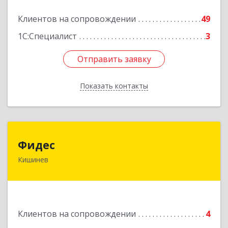
Подробнее
Клиентов на сопровождении
49
1С:Специалист
3
Отправить заявку
Отправить заявку
Показать контакты
Назад
Фидес
Фидес
Кишинев
МОЛДОВА, РЕСПУБЛИКА , MD-2008, г.Кишинев,
ул.Василе Лупу, 34/1, кв.37
Подробнее
Клиентов на сопровождении
4