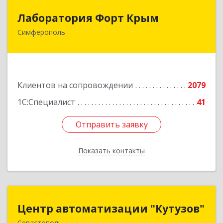
Лаборатория Форт Крым
Лаборатория Форт Крым
Симферополь
295034, Крым Респ, Симферополь г, Киевская
ул, дом № 79, оф.902
Подробнее
Клиентов на сопровождении
2079
1С:Специалист
41
Отправить заявку
Отправить заявку
Показать контакты
Назад
Центр автоматизации "Кутузов"
Центр автоматизации "Кутузов"
Севастополь