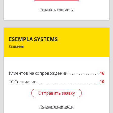
Показать контакты
Назад
ESEMPLA SYSTEMS
ESEMPLA SYSTEMS
Кишинев
Молдова, г.Кишинев, ул. Колумна 170, МД-2004
Подробнее
Клиентов на сопровождении
16
1С:Специалист
10
Отправить заявку
Отправить заявку
Показать контакты
Назад