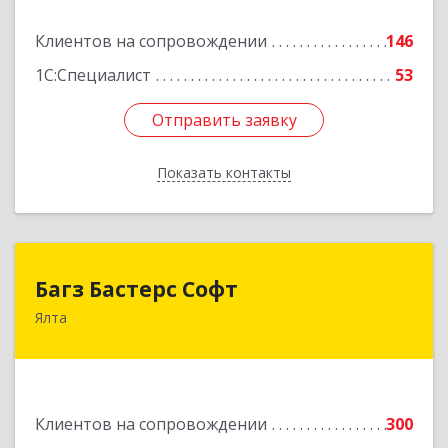
Подробнее
Клиентов на сопровождении
146
1С:Специалист
53
Отправить заявку
Отправить заявку
Показать контакты
Назад
Багз Бастерс Софт
Багз Бастерс Софт
Ялта
298603, Крым Респ, Ялта г, Свердлова ул, дом №
34
Подробнее
Клиентов на сопровождении
300