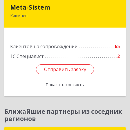
Meta-Sistem
Meta-Sistem
Кишинев
Республика Молдова, MD-2060, Республика
Молдова, г. Кишинев, ул. Куза-Водэ, 44.
Подробнее
Клиентов на сопровождении
65
1С:Специалист
2
Отправить заявку
Отправить заявку
Показать контакты
Назад
Ближайшие партнеры из соседних
регионов