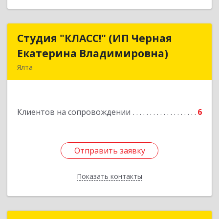
Студия "КЛАСС!" (ИП Черная
Студия "КЛАСС!" (ИП Черная
Екатерина Владимировна)
Екатерина Владимировна)
Ялта
98600, г. Ялта, ул. Свердлова, 24
Подробнее
Клиентов на сопровождении
6
Отправить заявку
Отправить заявку
Показать контакты
Назад