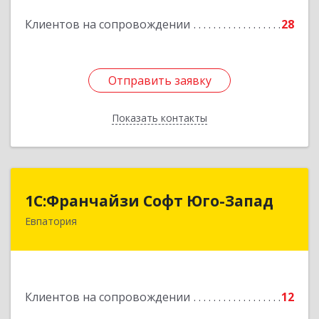
Подробнее
Клиентов на сопровождении
28
Отправить заявку
Отправить заявку
Показать контакты
Назад
1С:Франчайзи Софт Юго-Запад
1С:Франчайзи Софт Юго-Запад
Евпатория
297407, Крым Респ, Евпатория г, Победы пр-кт,
дом № 13, кв.45
Подробнее
Клиентов на сопровождении
12