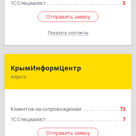
1С:Специалист
5
Отправить заявку
Отправить заявку
Показать контакты
Назад
КрымИнформЦентр
КрымИнформЦентр
Алушта
298500, Крым Респ, Алушта г, Горького ул, дом
№ 34А, оф.7
Подробнее
Клиентов на сопровождении
73
1С:Специалист
7
Отправить заявку
Отправить заявку