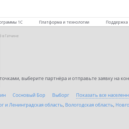
ограммы 1С
Платформа и технологии
Поддержка 
B в Гатчине
очками, выберите партнёра и отправьте заявку на ко
ин
Сосновый Бор
Выборг
Показать все населен
г и Ленинградская область
,
Вологодская область
,
Новго