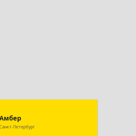
Амбер
Амбер
191119, Санкт-Петербург г, Правды
Санкт-Петербург
ул, дом № 16