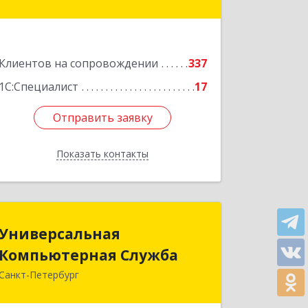
Подробнее
Клиентов на сопровождении
337
1С:Специалист
17
Отправить заявку
Отправить заявку
Показать контакты
Назад
Универсальная
Универсальная
Компьютерная Служба
Компьютерная Служба
Санкт-Петербург
192007, Санкт-Петербург г,
Тамбовская ул, дом № 12, корпус В,