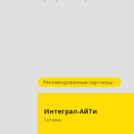
Рекомендованные партнеры
Интеграл-АйТ
Интеграл-АйТи
188300, Ленинградская обл
Гатчина
Гатчинский р-н, Гатчина г, 25 Октябр
пр-кт, дом № 42, литера А, оф.41