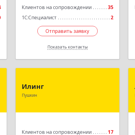
Подробнее
4
Клиентов на сопровождении
35
0
1С:Специалист
2
Отправить заявку
Отправить заявку
Показать контакты
Назад
"
Илинг
Илинг
,
196601, Санкт-Петербург г, Пушкин г,
Пушкин
я
Удаловская ул, дом № 19, корпус 2,
1
лит. А, пом.43,47
е
Подробнее
1
Клиентов на сопровождении
17