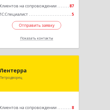
Клиентов на сопровождении
87
1С:Специалист
5
Отправить заявку
Отправить заявку
Показать контакты
Назад
Лентерра
Лентерра
198517, Санкт-Петербург, Петергоф г,
Петродворец
Ропшинское шоссе, дом № 3, корпус 2,
кв.99
Подробнее
Клиентов на сопровождении
8