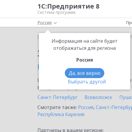
1С:Предприятие 8
Система программ
Россия
Пр
Главная
Сервисы ИТС
1С:СБП B2B
1С:СБП B2
Информация на сайте будет
отображаться для региона
Заказать 1С:СБП B2B
Россия
в Гатчине
Да, все верно
Ознакомьтесь с информационными карт
Выбрать другой
внедрение продукта.
Санкт-Петербург
Всеволожск
Пушк
Смотрите также:
Россия
,
Санкт-Петербур
Республика Карелия
Партнеры в вашем регионе: