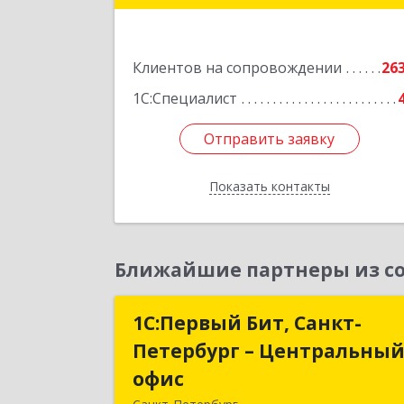
Подробне
Клиентов на сопровождении
26
1С:Специалист
Отправить заявку
Отправить заявку
Показать контакты
Назад
Ближайшие партнеры из со
1С:Первый Бит, Санкт-
1С:Первый Бит, Санкт
Петербург – Центральны
Петербург – Центральны
офис
офи