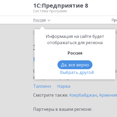
1С:Предприятие 8
Система программ
Россия
Пр
Главная
Сервисы ИТС
1С:СБП B2B
1С:СБП B2
Информация на сайте будет
отображаться для региона
Заказать 1С:СБП B2B
Россия
в Эстонии
Да, все верно
Ознакомьтесь с информационными карт
Выбрать другой
внедрение продукта.
Таллинн
Нарва
Смотрите также:
Азербайджан
,
Армения
Партнеры в вашем регионе: