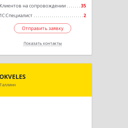
Клиентов на сопровождении
35
1С:Специалист
2
Отправить заявку
Отправить заявку
Показать контакты
Назад
OKVELES
OKVELES
Таллинн
12915, Эстония, Таллинн, Лаки, 15-218
Подробнее