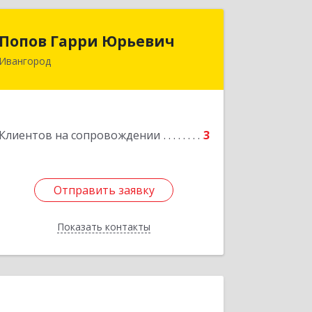
Попов Гарри Юрьевич
Попов Гарри Юрьевич
Ивангород
Подробнее
Клиентов на сопровождении
3
Отправить заявку
Отправить заявку
Показать контакты
Назад