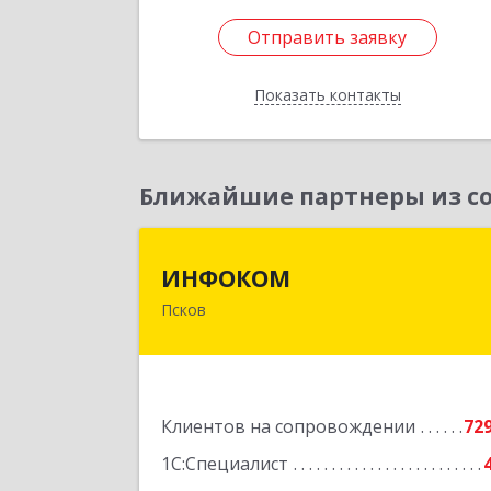
Отправить заявку
Отправить заявку
Показать контакты
Назад
Ближайшие партнеры из со
ИНФОКО
ИНФОКОМ
Псков
180000, Псковская обл, Псков г
Советская ул, дом № 42
Подробне
Клиентов на сопровождении
72
1С:Специалист