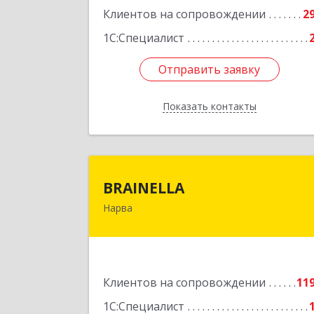
Клиентов на сопровождении
2
1С:Специалист
Отправить заявку
Отправить заявку
Показать контакты
Назад
BRAINELL
BRAINELLA
Нарва
ЭСТОНИЯ, 20308, г. Нарва, ул
Александра Пушкина 12-1
Подробне
Клиентов на сопровождении
11
1С:Специалист