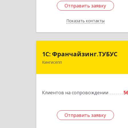
Отправить заявку
Отправить заявку
Показать контакты
Назад
1С: Франчайзинг.ТУБУ
1С: Франчайзинг.ТУБУС
Кингисепп
Подробне
Клиентов на сопровождении
5
Отправить заявку
Отправить заявку