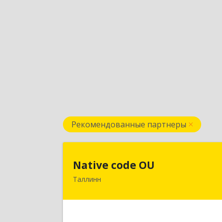
Рекомендованные партнеры
Native code O
Native code OU
Таллинн
13424, Estonia, Tallinn, Varese tn.10A
4
Подробне