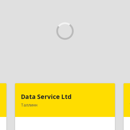
U
Data Service Ltd
Data Service Ltd
Таллинн
-
Estonia, Laulupeo 24, Tallinn, 10128
5
Подробнее
е