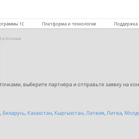
ограммы 1С
Платформа и технологии
Поддержка 
B в Эстонии
очками, выберите партнёра и отправьте заявку на ко
,
Беларусь
,
Казахстан
,
Кыргызстан
,
Латвия
,
Литва
,
Молд