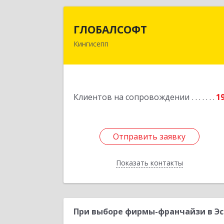
ГЛОБАЛСОФ
ГЛОБАЛСОФТ
Кингисепп
188485, Ленинградская обл
Кингисеппский р-н, Кингисепп г
Красногвардейская ул, дом № 6/1
Подробне
Клиентов на сопровождении
1
Отправить заявку
Отправить заявку
Показать контакты
Назад
При выборе фирмы-франчайзи в Эс