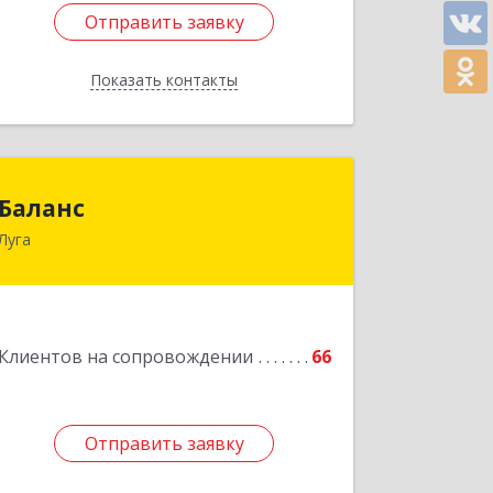
Отправить заявку
Отправить заявку
Показать контакты
Назад
Баланс
Баланс
Луга
188230, Ленинградская обл, Луга г,
Урицкого пр-кт, дом № 77а
Подробнее
Клиентов на сопровождении
66
Отправить заявку
Отправить заявку