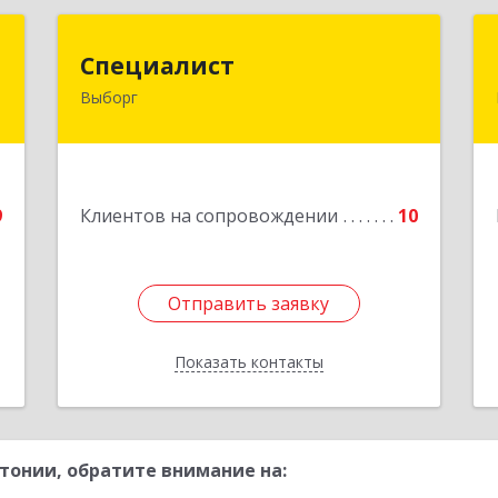
Т
Специалист
Специалист
Выборг
,
188800, Ленинградская обл,
,
Выборгский р-н, Выборг г, Советская
3
ул, дом № 5, оф.8
е
Подробнее
9
Клиентов на сопровождении
10
Отправить заявку
Отправить заявку
Показать контакты
Назад
тонии, обратите внимание на: