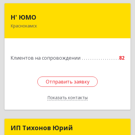
Н' ЮМО
Н' ЮМО
Краснокамск
617060, Пермский край, Краснокамский р-н,
Краснокамск г, Большевистская ул, дом № 38,
оф.3
Подробнее
Клиентов на сопровождении
82
Отправить заявку
Отправить заявку
Показать контакты
Назад
ИП Тихонов Юрий
ИП Тихонов Юрий