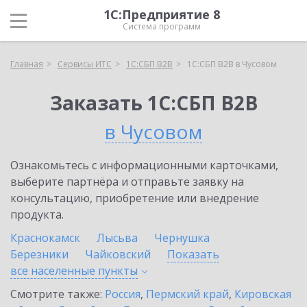
1С:Предприятие 8
Система программ
Главная
Сервисы ИТС
1С:СБП B2B
1С:СБП B2B в Чусовом
Заказать 1С:СБП B2B
в Чусовом
Ознакомьтесь с информационными карточками,
выберите партнёра и отправьте заявку на
консультацию, приобретение или внедрение
продукта.
Краснокамск
Лысьва
Чернушка
Березники
Чайковский
Показать
все населенные
пункты
Смотрите также:
Россия
,
Пермский край
,
Кировская