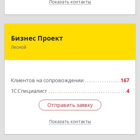
Показать контакты
Назад
Бизнес Проект
Бизнес Проект
Лесной
624200, Свердловская обл, Лесной г, Сиротина
ул, дом № 11
Подробнее
Клиентов на сопровождении
167
1С:Специалист
4
Отправить заявку
Отправить заявку
Показать контакты
Назад