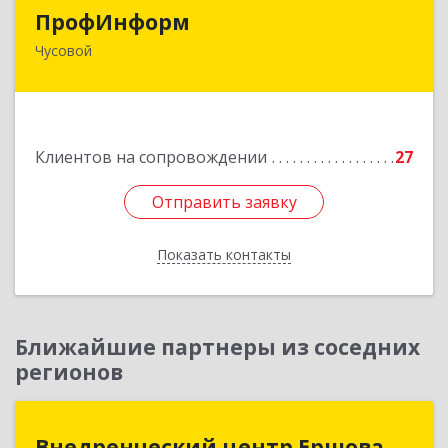
ПрофИнформ
ПрофИнформ
Чусовой
618204, Пермский край, г.о. Чусовской, Чусовой
г, Коммунистическая ул, дом № 8, оф.24
Подробнее
Клиентов на сопровождении
27
Отправить заявку
Отправить заявку
Показать контакты
Назад
Ближайшие партнеры из соседних
регионов
Внедренческий центр Ершова
Внедренческий центр Ершова