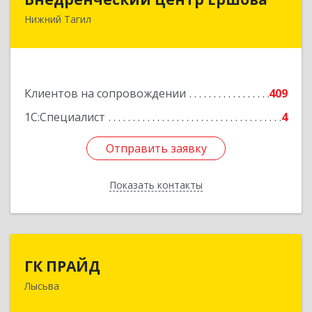
Нижний Тагил
622030, Свердловская обл, Нижний Тагил г,
Черноисточинское ш, дом № 58А, оф.6
Подробнее
Клиентов на сопровождении
409
1С:Специалист
4
Отправить заявку
Отправить заявку
Показать контакты
Назад
ГК ПРАЙД
ГК ПРАЙД
Лысьва
618909, Пермский край, Лысьва г, Репина ул,
дом № 41