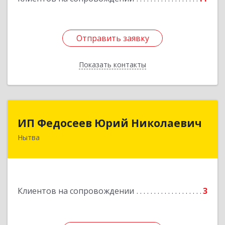
Отправить заявку
Отправить заявку
Показать контакты
Назад
ИП Федосеев Юрий Николаевич
ИП Федосеев Юрий Николаевич
Нытва
617000, Пермский край, Нытвенский р-н,
Нытва г, Ленина пр-кт, дом № 36 8
Подробнее
Клиентов на сопровождении
3