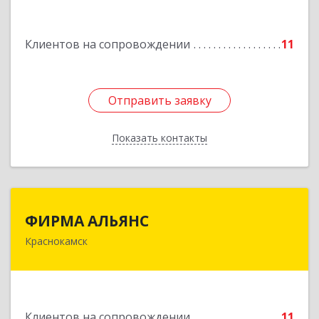
Машиностроителей ул, дом № 7, кв.30
Клиентов на сопровождении
11
Подробнее
Отправить заявку
Отправить заявку
Показать контакты
Назад
ФИРМА АЛЬЯНС
ФИРМА АЛЬЯНС
Краснокамск
Подробнее
Клиентов на сопровождении
11