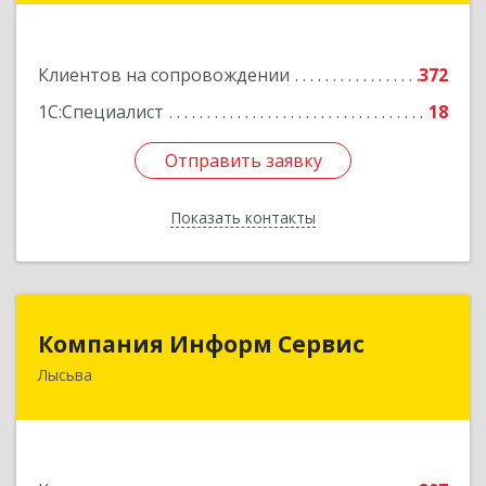
Подробнее
Клиентов на сопровождении
372
1С:Специалист
18
Отправить заявку
Отправить заявку
Показать контакты
Назад
Компания Информ Сервис
Компания Информ Сервис
Лысьва
618909, Пермский край, Лысьва г, Металлистов
ул, дом № 3, оф.535
Подробнее