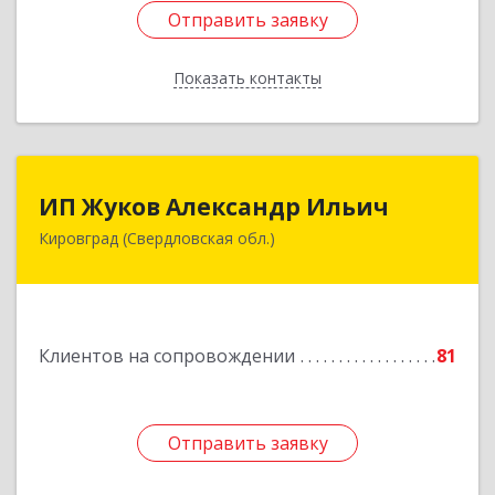
Отправить заявку
Отправить заявку
Показать контакты
Назад
ИП Жуков Александр Ильич
ИП Жуков Александр Ильич
Кировград (Свердловская обл.)
624140, Свердловская обл, Кировград г,
Свердлова ул, дом № 68Б, оф.61
Подробнее
Клиентов на сопровождении
81
Отправить заявку
Отправить заявку