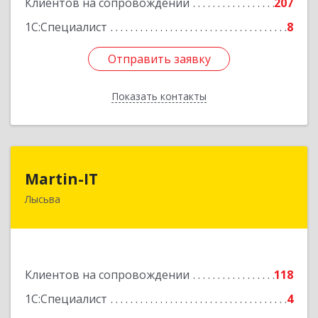
Клиентов на сопровождении
207
1С:Специалист
8
Отправить заявку
Отправить заявку
Показать контакты
Назад
Martin-IT
Martin-IT
Лысьва
618900, Пермский край, Лысьва г, Смышляева
ул, дом № 36, этаж 3, оф.7
Подробнее
Клиентов на сопровождении
118
1С:Специалист
4