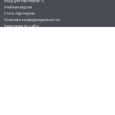
Вход для партнеров 1С
Учебная версия
Стать партнером
Политика конфиденциальности
Замечания по сайту
Другие сайты
Телефон:
+7 (495) 737-92-57
Email:
site_v8@1c.ru
Отдел продаж:
г. Москва
,
улица Селезнёвская, дом 21
© 2026 АО «Группа 1С» (правопреемник «1С»). Все права на сайт
защищены
© 2011- 2026 ООО «1С-Софт» (
о компании
).
Исключительное право на технологическую платформу
«1С:Предприятие 8» и типовые конфигурации программных