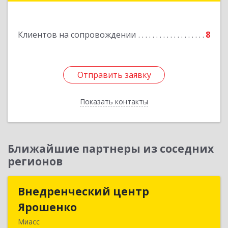
Подробнее
Клиентов на сопровождении
8
Отправить заявку
Отправить заявку
Показать контакты
Назад
Ближайшие партнеры из соседних
регионов
Внедренческий центр
Внедренческий центр
Ярошенко
Ярошенко
Миасс