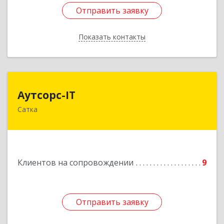
Отправить заявку
Отправить заявку
Показать контакты
Назад
Аутсорс-IT
Аутсорс-IT
Сатка
456910, Челябинская обл, Сатка г, Солнечная ул,
дом № 1, кв.9
Подробнее
Клиентов на сопровождении
9
Отправить заявку
Отправить заявку