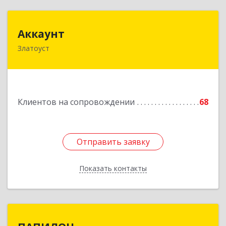
Аккаунт
Аккаунт
Златоуст
456200, Челябинская обл, Златоуст г, 40-летия
Победы ул, дом № 54, кв.8
Подробнее
Клиентов на сопровождении
68
Отправить заявку
Отправить заявку
Показать контакты
Назад
ПАПИЛОН