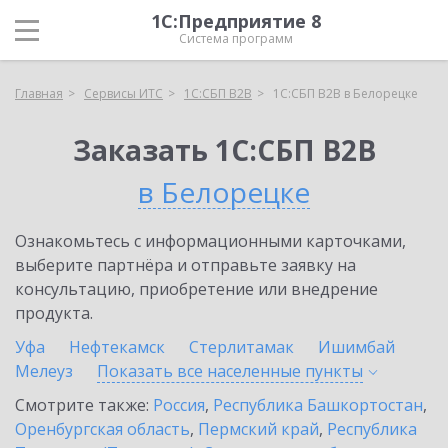
1С:Предприятие 8
Система программ
Главная
Сервисы ИТС
1С:СБП B2B
1С:СБП B2B в Белорецке
Заказать 1С:СБП B2B
в Белорецке
Ознакомьтесь с информационными карточками,
выберите партнёра и отправьте заявку на
консультацию, приобретение или внедрение
продукта.
Уфа
Нефтекамск
Стерлитамак
Ишимбай
Мелеуз
Показать все населенные
пункты
Смотрите также:
Россия
,
Республика Башкортостан
,
Оренбургская область
,
Пермский край
,
Республика