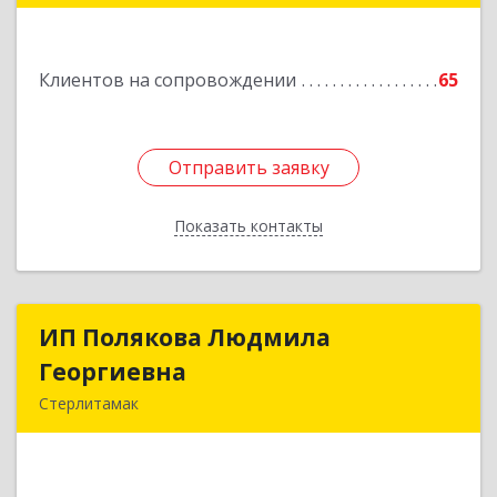
Подробнее
Клиентов на сопровождении
65
Отправить заявку
Отправить заявку
Показать контакты
Назад
ИП Полякова Людмила
ИП Полякова Людмила
Георгиевна
Георгиевна
Стерлитамак
453120, Башкортостан Респ, Стерлитамак г,
Имая Насыри ул, дом № 1, кв.74