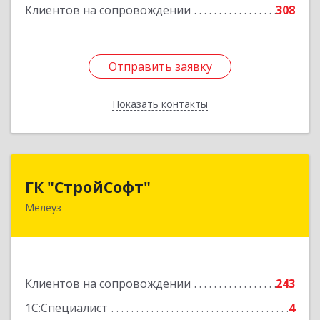
Подробнее
Клиентов на сопровождении
308
Отправить заявку
Отправить заявку
Показать контакты
Назад
ГК "СтройСофт"
ГК "СтройСофт"
Мелеуз
453852, Башкортостан Респ, Мелеуз г, Ленина
ул, дом № 160а, кв.4
Подробнее
Клиентов на сопровождении
243
1С:Специалист
4