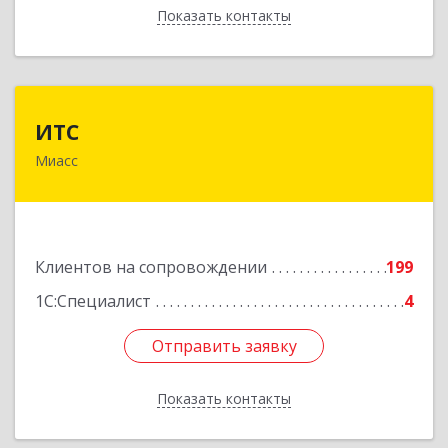
Показать контакты
Назад
ИТС
ИТС
Миасс
456300, Челябинская обл, Миасс г, Романенко
ул, дом № 50б
Подробнее
Клиентов на сопровождении
199
1С:Специалист
4
Отправить заявку
Отправить заявку
Показать контакты
Назад