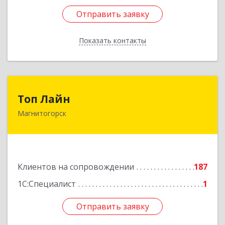
Отправить заявку
Отправить заявку
Показать контакты
Назад
Топ Лайн
Топ Лайн
Магнитогорск
454000, Челябинская обл, Магнитогорск г,
Галиуллина ул, дом № 11, А, кв.1
Подробнее
Клиентов на сопровождении
187
1С:Специалист
1
Отправить заявку
Отправить заявку