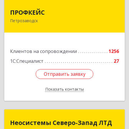
ПРОФКЕЙС
ПРОФКЕЙС
Петрозаводск
185035, Карелия Респ, Петрозаводск г, Красная
ул, дом № 10
Подробнее
Клиентов на сопровождении
1256
1С:Специалист
27
Отправить заявку
Отправить заявку
Показать контакты
Назад
Неосистемы Северо-Запад ЛТД
Неосистемы Северо-Запад ЛТД