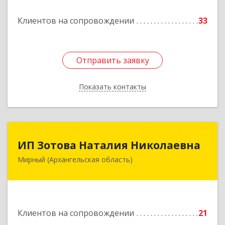
Подробнее
Клиентов на сопровождении
33
Отправить заявку
Отправить заявку
Показать контакты
Назад
ИП Зотова Наталия Николаевна
ИП Зотова Наталия Николаевна
Мирный (Архангельская область)
164170, г.Мирный, Архангельской обл.,
ул.Советская, д.8, кв.80
Подробнее
Клиентов на сопровождении
21