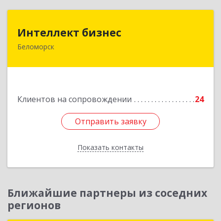
Интеллект бизнес
Интеллект бизнес
Беломорск
г. Беломорск, Портовое шоссе, д.1
Подробнее
Клиентов на сопровождении
24
Отправить заявку
Отправить заявку
Показать контакты
Назад
Ближайшие партнеры из соседних
регионов