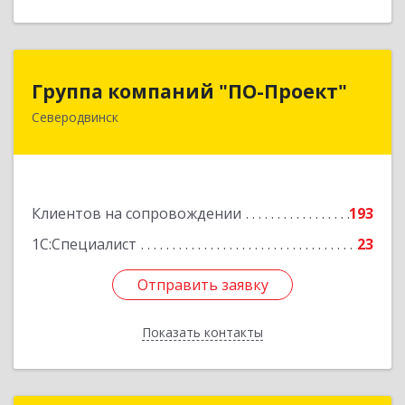
Группа компаний "ПО-Проект"
Группа компаний "ПО-Проект"
Северодвинск
164500, Архангельская обл, Северодвинск г,
Бойчука ул, дом № 3, оф.401
Подробнее
Клиентов на сопровождении
193
1С:Специалист
23
Отправить заявку
Отправить заявку
Показать контакты
Назад