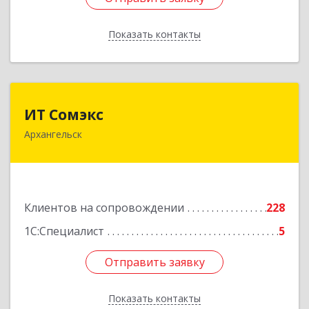
Показать контакты
Назад
ИТ Сомэкс
ИТ Сомэкс
Архангельск
163001, Архангельская обл, Архангельск г,
Советских Космонавтов пр-кт, дом № 176,
оф.13
Подробнее
Клиентов на сопровождении
228
1С:Специалист
5
Отправить заявку
Отправить заявку
Показать контакты
Назад