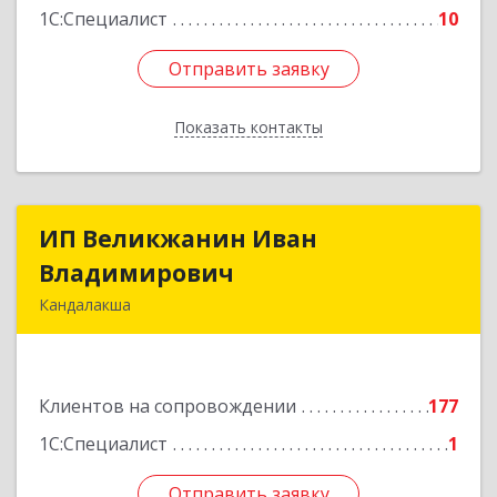
1С:Специалист
10
Отправить заявку
Отправить заявку
Показать контакты
Назад
ИП Великжанин Иван
ИП Великжанин Иван
Владимирович
Владимирович
Кандалакша
184046, Мурманская обл, Кандалакша г,
Наймушина ул, дом № 16, кв.37
Клиентов на сопровождении
177
Подробнее
1С:Специалист
1
Отправить заявку
Отправить заявку