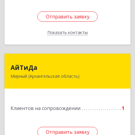
Отправить заявку
Отправить заявку
Показать контакты
Назад
АйТиДа
АйТиДа
Мирный (Архангельская область)
164170, Архангельская обл, Мирный г,
Космонавтов ул, дом № 12, оф.55
Подробнее
Клиентов на сопровождении
1
Отправить заявку
Отправить заявку