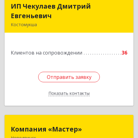
ИП Чекулаев Дмитрий
ИП Чекулаев Дмитрий
Евгеньевич
Евгеньевич
Костомукша
Подробнее
Клиентов на сопровождении
36
Отправить заявку
Отправить заявку
Показать контакты
Назад
Компания «Мастер»
Компания «Мастер»
Новодвинск