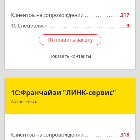
Подробнее
Клиентов на сопровождении
317
1С:Специалист
9
Отправить заявку
Отправить заявку
Показать контакты
Назад
1С:Франчайзи "ЛИНК-сервис"
1С:Франчайзи "ЛИНК-сервис"
Архангельск
163000, Архангельская обл, Архангельск г,
Ленина пл., дом № 4, оф.1810 (18 этаж)
Подробнее
Клиентов на сопровождении
318