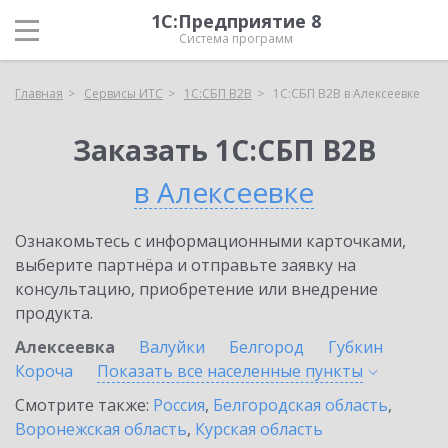
1С:Предприятие 8
Система программ
Главная
Сервисы ИТС
1С:СБП B2B
1С:СБП B2B в Алексеевке
Заказать 1С:СБП B2B
в Алексеевке
Ознакомьтесь с информационными карточками,
выберите партнёра и отправьте заявку на
консультацию, приобретение или внедрение
продукта.
Алексеевка
Валуйки
Белгород
Губкин
Короча
Показать все населенные
пункты
Смотрите также:
Россия
,
Белгородская область
,
Воронежская область
,
Курская область