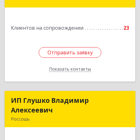
Крамского 11
Подробнее
Клиентов на сопровождении
23
Отправить заявку
Отправить заявку
Показать контакты
Назад
ИП Глушко Владимир
ИП Глушко Владимир
Алексеевич
Алексеевич
Россошь
396650, Воронежская обл, Россошанский р-н,
Россошь г,ул Октябрьская 76 Г