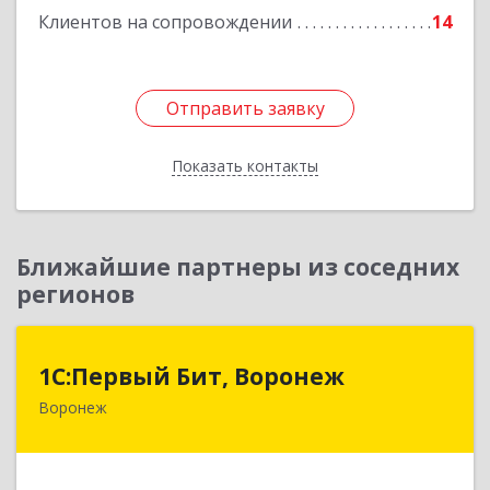
Клиентов на сопровождении
14
Отправить заявку
Отправить заявку
Показать контакты
Назад
Ближайшие партнеры из соседних
регионов
1С:Первый Бит, Воронеж
1С:Первый Бит, Воронеж
Воронеж
394006, Воронежская обл, Воронеж г, 20-летия
Октября ул, дом № 119, оф.711