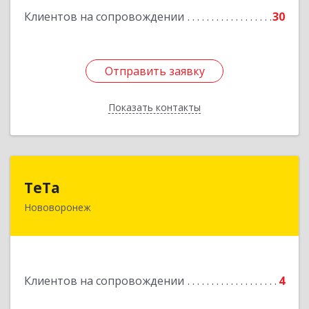
Клиентов на сопровождении
30
Подробнее
Отправить заявку
Отправить заявку
Показать контакты
Назад
ТеТа
ТеТа
Нововоронеж
396 073, Нововоронеж г, а/я, дом № 30
Подробнее
Клиентов на сопровождении
4