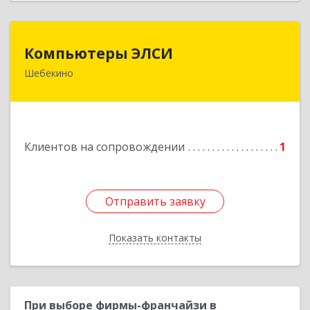
Компьютеры ЭЛСИ
Компьютеры ЭЛСИ
Шебекино
309290, Белгородская обл, Шебекино,
ул.Ленина , д.12
Подробнее
Клиентов на сопровождении
1
Отправить заявку
Отправить заявку
Показать контакты
Назад
При выборе фирмы-франчайзи в