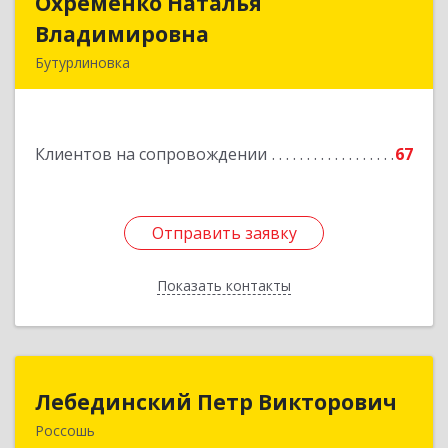
Охременко Наталья
Охременко Наталья
Владимировна
Владимировна
Бутурлиновка
Подробнее
Клиентов на сопровождении
67
Отправить заявку
Отправить заявку
Показать контакты
Назад
Лебединский Петр Викторович
Лебединский Петр Викторович
Россошь
396650, Воронежская обл., г. Россошь, пер.