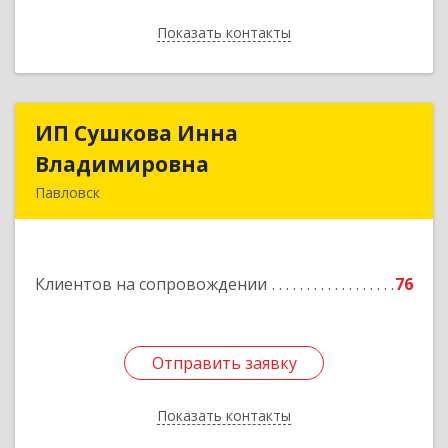
Показать контакты
Назад
ИП Сушкова Инна
ИП Сушкова Инна
Владимировна
Владимировна
Павловск
396420, Воронежская обл, Павловский р-н,
Павловск г, Цветочная ул, дом № 4/2
Клиентов на сопровождении
76
Подробнее
Отправить заявку
Отправить заявку
Показать контакты
Назад