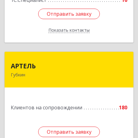
1С:Специалист
16
Отправить заявку
Отправить заявку
Показать контакты
Назад
АРТЕЛЬ
АРТЕЛЬ
Губкин
309181, Белгородская обл, Губкинский р-н,
Губкин г, Мира ул, дом № 20, оф.506
Подробнее
Клиентов на сопровождении
180
Отправить заявку
Отправить заявку