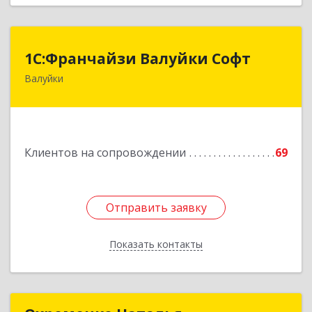
1С:Франчайзи Валуйки Софт
1С:Франчайзи Валуйки Софт
Валуйки
309996, Белгородская обл, Валуйки г, Горького,
дом № 21, кв.21
Подробнее
Клиентов на сопровождении
69
Отправить заявку
Отправить заявку
Показать контакты
Назад