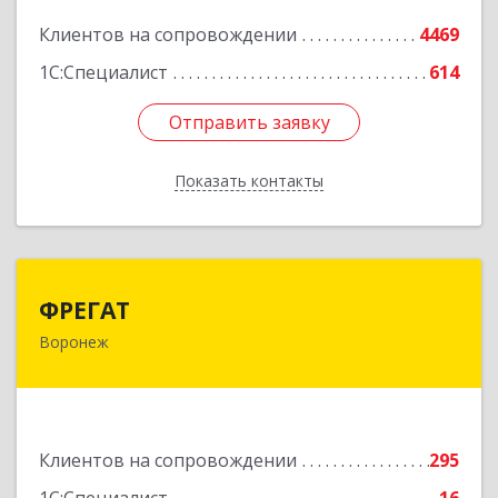
Подробнее
Клиентов на сопровождении
4469
1С:Специалист
614
Отправить заявку
Отправить заявку
Показать контакты
Назад
ФРЕГАТ
ФРЕГАТ
Воронеж
394006, Воронежская обл, Воронеж г,
Бахметьева ул, дом № 2Б, пом.I, офис 220
Подробнее
Клиентов на сопровождении
295