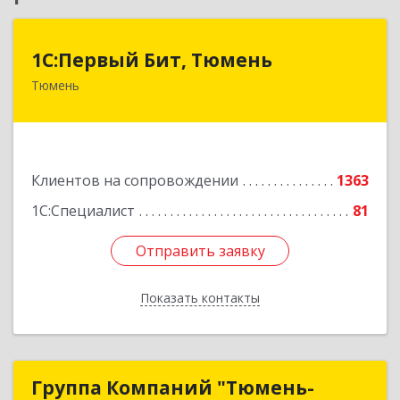
1С:Первый Бит, Тюмень
1С:Первый Бит, Тюмень
Тюмень
625000, Тюменская обл, Тюмень г, Республики
ул, дом № 61, оф.712
Подробнее
Клиентов на сопровождении
1363
1С:Специалист
81
Отправить заявку
Отправить заявку
Показать контакты
Назад
Группа Компаний "Тюмень-
Группа Компаний "Тюмень-