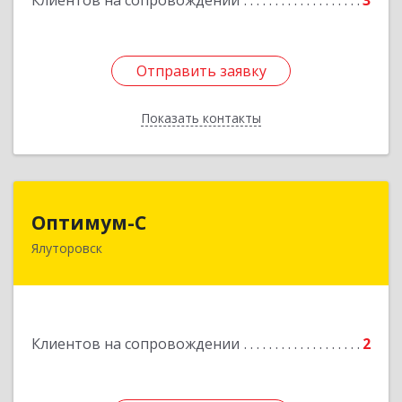
Клиентов на сопровождении
3
Отправить заявку
Отправить заявку
Показать контакты
Назад
Оптимум-С
Оптимум-С
Ялуторовск
Подробнее
Клиентов на сопровождении
2