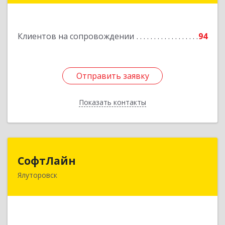
Подробнее
Клиентов на сопровождении
94
Отправить заявку
Отправить заявку
Показать контакты
Назад
СофтЛайн
СофтЛайн
Ялуторовск
627010, Тюменская обл, Ялуторовский р-н,
Ялуторовск г, Ленина ул, дом № 28
Подробнее