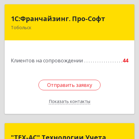
1С:Франчайзинг. Про-Софт
1С:Франчайзинг. Про-Софт
Тобольск
626150, Тюменская обл, Тобольск г, Малая
Сибирская, дом № 14 "А"
Подробнее
Клиентов на сопровождении
44
Отправить заявку
Отправить заявку
Показать контакты
Назад
"ТЕХ-АС" Технологии Учета
"ТЕХ-АС" Технологии Учета