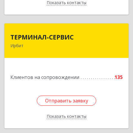
Показать контакты
Назад
ТЕРМИНАЛ-СЕРВИС
ТЕРМИНАЛ-СЕРВИС
Ирбит
623850, Свердловская обл, Ирбит г,
Пролетарская ул, дом № 7
Подробнее
Клиентов на сопровождении
135
Отправить заявку
Отправить заявку
Показать контакты
Назад