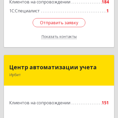
Клиентов на сопровождении
184
1С:Специалист
1
Отправить заявку
Отправить заявку
Показать контакты
Назад
Центр автоматизации учета
Центр автоматизации учета
Ирбит
623854, Свердловская обл, Ирбит г, Маршала
Жукова ул, дом № 3, кв.28
Подробнее
Клиентов на сопровождении
151