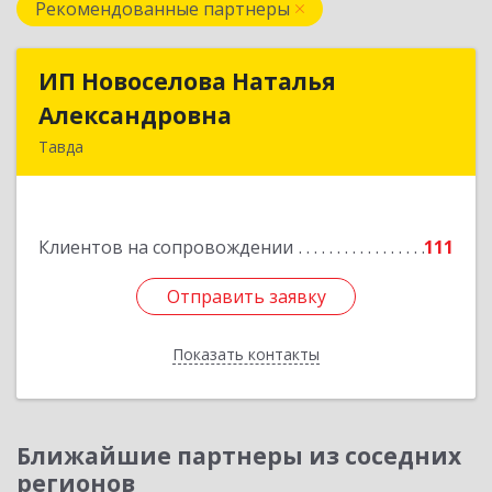
Рекомендованные партнеры
ИП Новоселова Наталья
ИП Новоселова Наталья
Александровна
Александровна
Тавда
623950, Свердловская обл, Тавда г, 9 Мая ул,
дом № 4
Клиентов на сопровождении
111
Подробнее
Отправить заявку
Отправить заявку
Показать контакты
Назад
Ближайшие партнеры из соседних
регионов