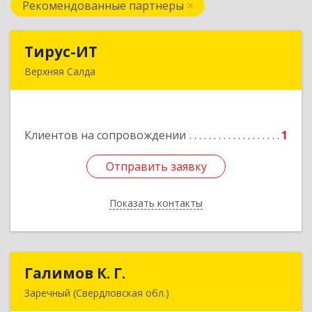
Рекомендованные партнеры
Тирус-ИТ
Тирус-ИТ
Верхняя Салда
624760, Свердловская обл, Верхнесалдинский
р-н, Верхняя Салда г, Парковая ул, дом № 1
Клиентов на сопровождении
1
Подробнее
Отправить заявку
Отправить заявку
Показать контакты
Назад
Галимов К. Г.
Галимов К. Г.
Заречный (Свердловская обл.)
Свердловская обл, г. Заречный, ул. Кузнецова,