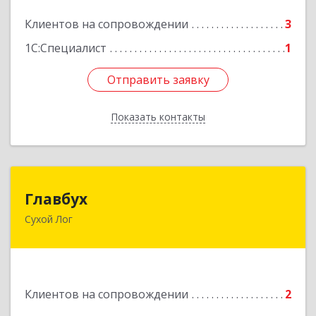
Подробнее
Клиентов на сопровождении
3
1С:Специалист
1
Отправить заявку
Отправить заявку
Показать контакты
Назад
Главбух
Главбух
Сухой Лог
624800, Свердловская обл, Сухой Лог г,
Артиллеристов ул, дом № 41, кв.28
Подробнее
Клиентов на сопровождении
2