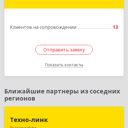
Ленинградская ул, дом № 1а, оф. 106
Подробнее
Клиентов на сопровождении
13
Отправить заявку
Отправить заявку
Показать контакты
Назад
Ближайшие партнеры из соседних
регионов
Техно-линк
Техно-линк
Екатеринбург