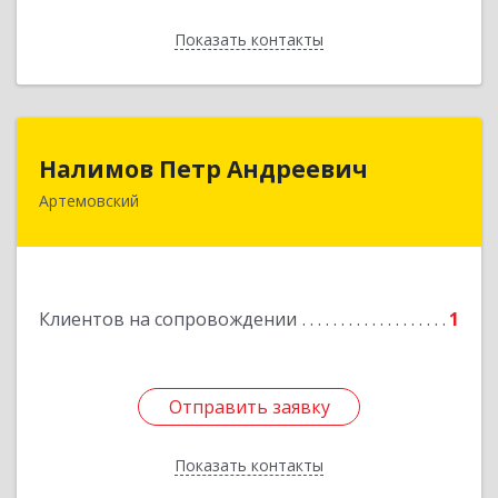
Показать контакты
Назад
Налимов Петр Андреевич
Налимов Петр Андреевич
Артемовский
623780, Свердловская обл, Артемовский г,
Добролюбова ул, дом № 25
Подробнее
Клиентов на сопровождении
1
Отправить заявку
Отправить заявку
Показать контакты
Назад