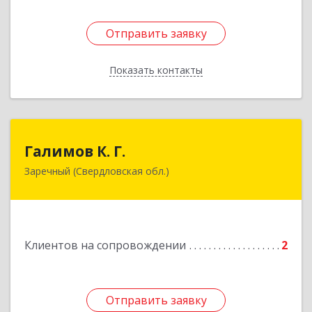
Отправить заявку
Отправить заявку
Показать контакты
Назад
Галимов К. Г.
Галимов К. Г.
Заречный (Свердловская обл.)
Свердловская обл, г. Заречный, ул. Кузнецова,
д.24, оф.72
Подробнее
Клиентов на сопровождении
2
Отправить заявку
Отправить заявку