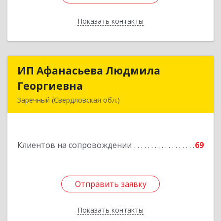
Показать контакты
Назад
ИП Афанасьева Людмила
ИП Афанасьева Людмила
Георгиевна
Георгиевна
Заречный (Свердловская обл.)
624250, Свердловская обл, Заречный г,
Алещенкова ул, дом № 4, кв.46
Клиентов на сопровождении
69
Подробнее
Отправить заявку
Отправить заявку
Показать контакты
Назад