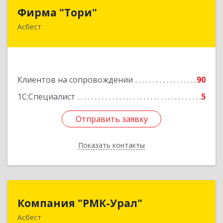
Фирма "Тори"
Фирма "Тори"
Асбест
624286, Свердловская обл, Асбест г, Малышева
рп, Автомобилистов ул, дом № 7, кв.24
Подробнее
Клиентов на сопровождении
90
1С:Специалист
5
Отправить заявку
Отправить заявку
Показать контакты
Назад
Компания "РМК-Урал"
Компания "РМК-Урал"
Асбест
624260, Свердловская обл, Асбест г,