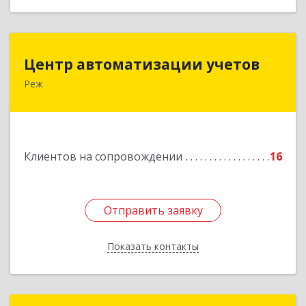
Центр автоматизации учетов
Центр автоматизации учетов
Реж
623750, Свердловская обл, Режевской р-н, Реж
г, Энгельса ул, дом № 6 А
Подробнее
Клиентов на сопровождении
16
Отправить заявку
Отправить заявку
Показать контакты
Назад