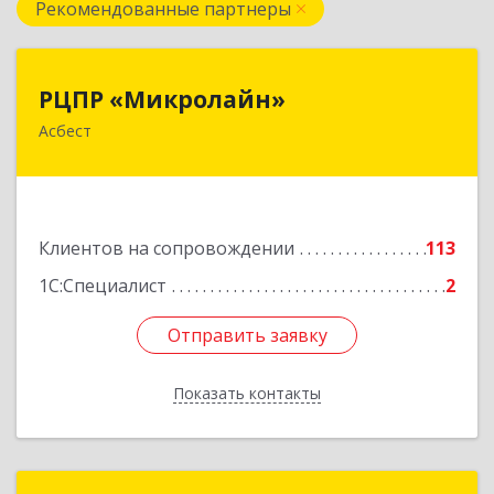
Рекомендованные партнеры
РЦПР «Микролайн»
РЦПР «Микролайн»
Асбест
624272, Свердловская обл, Асбест г, имени В.И.
Ленина пр-кт, Здание № 29, оф.301
Подробнее
Клиентов на сопровождении
113
1С:Специалист
2
Отправить заявку
Отправить заявку
Показать контакты
Назад