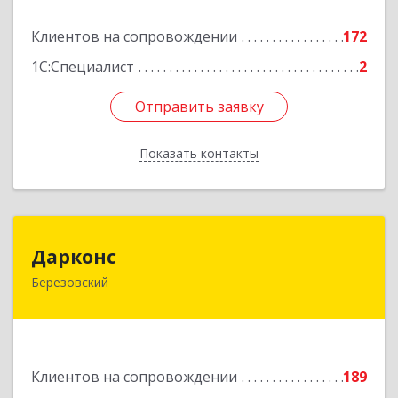
Подробнее
Клиентов на сопровождении
172
1С:Специалист
2
Отправить заявку
Отправить заявку
Показать контакты
Назад
Дарконс
Дарконс
Березовский
623700, Свердловская обл, Березовский г,
Строителей ул, дом № 4, оф.418
Подробнее
Клиентов на сопровождении
189