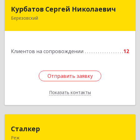
Курбатов Сергей Николаевич
Курбатов Сергей Николаевич
Березовский
623 701, 623701, Свердловская обл,
Березовский г, Театральная ул, д. 28, кв.43
Подробнее
Клиентов на сопровождении
12
Отправить заявку
Отправить заявку
Показать контакты
Назад
Сталкер
Сталкер
Реж
623750, Свердловская обл, Режевской р-н, Реж