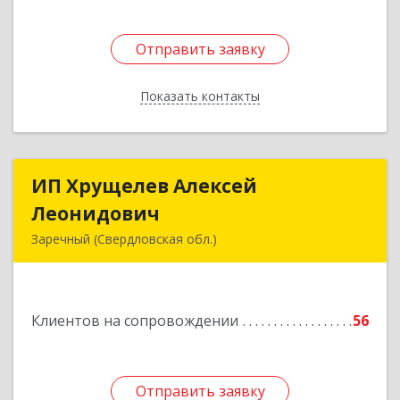
Отправить заявку
Отправить заявку
Показать контакты
Назад
ИП Хрущелев Алексей
ИП Хрущелев Алексей
Леонидович
Леонидович
Заречный (Свердловская обл.)
624250, Свердловская обл, Заречный г,
Курчатова ул, дом № 27/2, кв.57
Клиентов на сопровождении
56
Подробнее
Отправить заявку
Отправить заявку