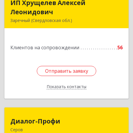
ИП Хрущелев Алексей
ИП Хрущелев Алексей
Леонидович
Леонидович
Заречный (Свердловская обл.)
624250, Свердловская обл, Заречный г,
Курчатова ул, дом № 27/2, кв.57
Клиентов на сопровождении
56
Подробнее
Отправить заявку
Отправить заявку
Показать контакты
Назад
Диалог-Профи
Диалог-Профи
Серов
624980, Свердловская обл, Серов г, Короленко