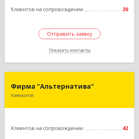
Подробнее
Клиентов на сопровождении
30
Отправить заявку
Отправить заявку
Показать контакты
Назад
Фирма "Альтернатива"
Фирма "Альтернатива"
Камышлов
624860, Свердловская обл, Камышлов г, Ленина
ул, дом № 30
Подробнее
Клиентов на сопровождении
42