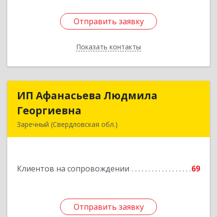
Отправить заявку
Отправить заявку
Показать контакты
Назад
ИП Афанасьева Людмила
ИП Афанасьева Людмила
Георгиевна
Георгиевна
Заречный (Свердловская обл.)
624250, Свердловская обл, Заречный г,
Алещенкова ул, дом № 4, кв.46
Клиентов на сопровождении
69
Подробнее
Отправить заявку
Отправить заявку