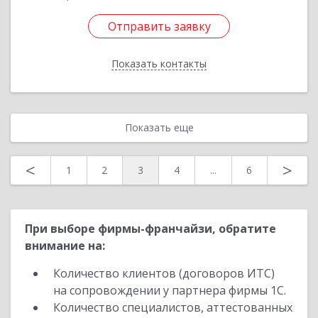
Отправить заявку
Отправить заявку
Показать контакты
Назад
Показать еще
<
>
1
2
3
4
...
6
При выборе фирмы-франчайзи, обратите
внимание на:
Количество клиентов (договоров ИТС)
на сопровождении у партнера фирмы 1С.
Количество специалистов, аттестованных