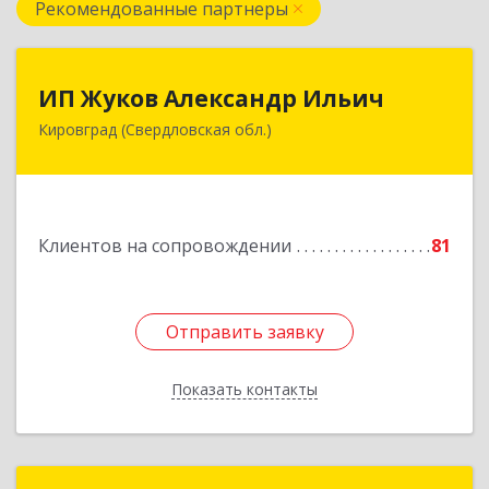
Рекомендованные партнеры
ИП Жуков Александр Ильич
ИП Жуков Александр Ильич
Кировград (Свердловская обл.)
624140, Свердловская обл, Кировград г,
Свердлова ул, дом № 68Б, оф.61
Подробнее
Клиентов на сопровождении
81
Отправить заявку
Отправить заявку
Показать контакты
Назад