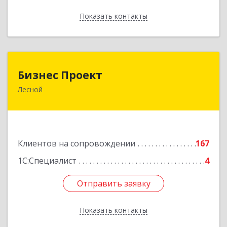
Показать контакты
Назад
Бизнес Проект
Бизнес Проект
Лесной
624200, Свердловская обл, Лесной г, Сиротина
ул, дом № 11
Подробнее
Клиентов на сопровождении
167
1С:Специалист
4
Отправить заявку
Отправить заявку
Показать контакты
Назад