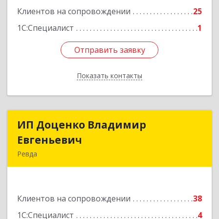
Клиентов на сопровождении
25
1С:Специалист
1
Отправить заявку
Отправить заявку
Показать контакты
Назад
ИП Доценко Владимир
ИП Доценко Владимир
Евгеньевич
Евгеньевич
Ревда
623281, Свердловская обл, Ревда г, Карла
Либкнехта ул, дом № 35, кв.31
Клиентов на сопровождении
38
Подробнее
1С:Специалист
4