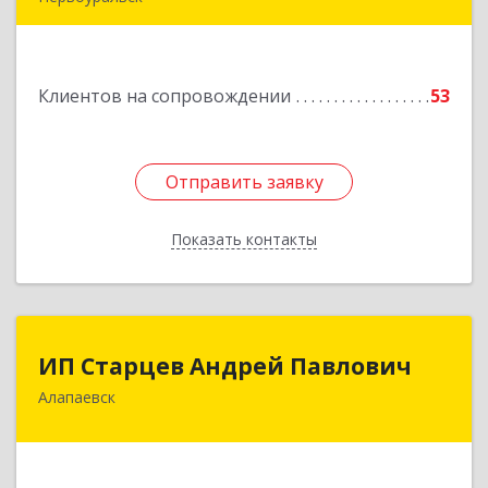
Подробнее
Клиентов на сопровождении
53
Отправить заявку
Отправить заявку
Показать контакты
Назад
ИП Старцев Андрей Павлович
ИП Старцев Андрей Павлович
Алапаевск
624601, Свердловская обл, Алапаевск г,
Братьев Смольниковых ул, дом № 38, кв.16
Подробнее