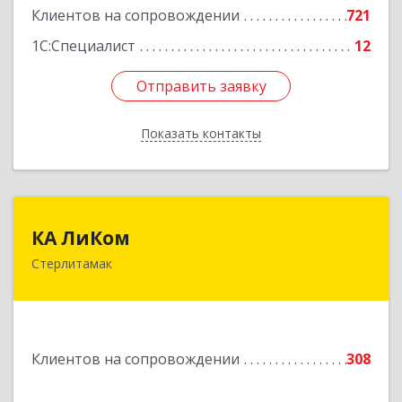
Клиентов на сопровождении
721
1С:Специалист
12
Отправить заявку
Отправить заявку
Показать контакты
Назад
КА ЛиКом
КА ЛиКом
Стерлитамак
453115, Башкортостан Респ, г.о. город
Стерлитамак, Стерлитамак г, Республиканская
ул, дом № 9в
Подробнее
Клиентов на сопровождении
308