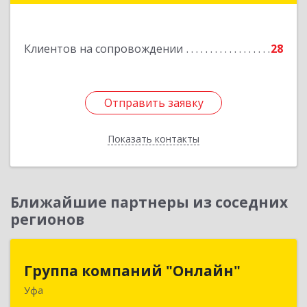
Подробнее
Клиентов на сопровождении
28
Отправить заявку
Отправить заявку
Показать контакты
Назад
Ближайшие партнеры из соседних
регионов
Группа компаний "Онлайн"
Группа компаний "Онлайн"
Уфа
450006, Башкортостан Респ, г.о. город Уфа, Уфа