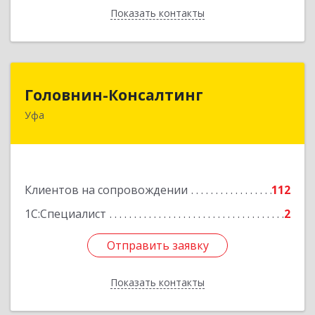
Показать контакты
Назад
Головнин-Консалтинг
Головнин-Консалтинг
Уфа
450006, Башкортостан Респ, Уфа г, Ленина ул,
дом № 148, оф.204
Подробнее
Клиентов на сопровождении
112
1С:Специалист
2
Отправить заявку
Отправить заявку
Показать контакты
Назад