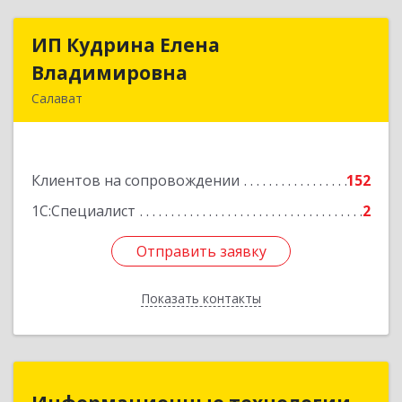
ИП Кудрина Елена
ИП Кудрина Елена
Владимировна
Владимировна
Салават
453265, Башкортостан Респ, Салават г,
Бекетова ул, дом № 10, кв.87
Клиентов на сопровождении
152
Подробнее
1С:Специалист
2
Отправить заявку
Отправить заявку
Показать контакты
Назад
Информационные технологии