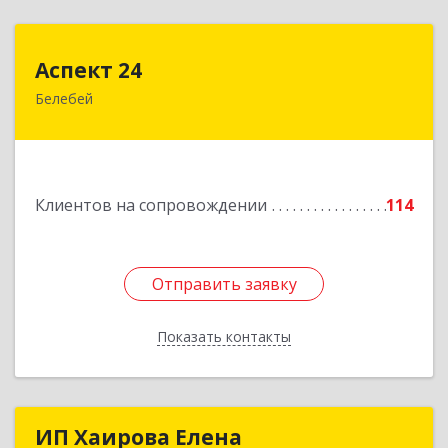
Аспект 24
Аспект 24
Белебей
452000, Башкортостан Респ, Белебей г, им
В.И.Ленина ул, дом № 23/1
Подробнее
Клиентов на сопровождении
114
Отправить заявку
Отправить заявку
Показать контакты
Назад
ИП Хаирова Елена
ИП Хаирова Елена