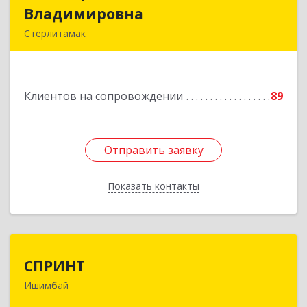
Владимировна
Владимировна
Стерлитамак
Подробнее
Клиентов на сопровождении
89
Отправить заявку
Отправить заявку
Показать контакты
Назад
СПРИНТ
СПРИНТ
Ишимбай
453201, Башкортостан Респ, Ишимбайский р-н,
Ишимбай г, Якупа Кулмыя ул, дом № 25