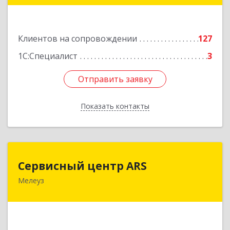
Подробнее
Клиентов на сопровождении
127
1С:Специалист
3
Отправить заявку
Отправить заявку
Показать контакты
Назад
Сервисный центр ARS
Сервисный центр ARS
Мелеуз
Подробнее