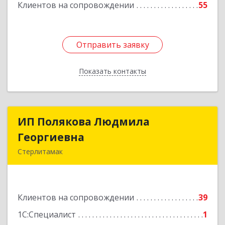
Клиентов на сопровождении
55
Отправить заявку
Отправить заявку
Показать контакты
Назад
ИП Полякова Людмила
ИП Полякова Людмила
Георгиевна
Георгиевна
Стерлитамак
453120, Башкортостан Респ, Стерлитамак г,
Имая Насыри ул, дом № 1, кв.74
Клиентов на сопровождении
39
Подробнее
1С:Специалист
1