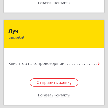
Показать контакты
Назад
Луч
Луч
Ишимбай
453215, Башкортостан Респ, Ишимбайский р-н,
Ишимбай г, Ленина пр-кт, дом № 29, кв.29
Подробнее
Клиентов на сопровождении
5
Отправить заявку
Отправить заявку
Показать контакты
Назад