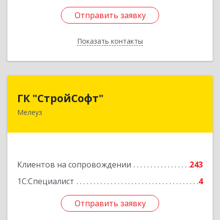
Отправить заявку
Отправить заявку
Показать контакты
Назад
ГК "СтройСофт"
ГК "СтройСофт"
Мелеуз
453852, Башкортостан Респ, Мелеуз г, Ленина
ул, дом № 160а, кв.4
Подробнее
Клиентов на сопровождении
243
1С:Специалист
4
Отправить заявку
Отправить заявку