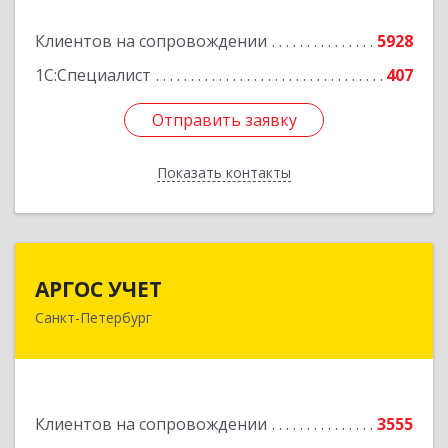
Подробнее
Клиентов на сопровождении
5928
1С:Специалист
407
Отправить заявку
Отправить заявку
Показать контакты
Назад
АРГОС УЧЕТ
АРГОС УЧЕТ
Санкт-Петербург
196191, Санкт-Петербург г, Конституции пл,
дом № 7, оф.416
Подробнее
Клиентов на сопровождении
3555