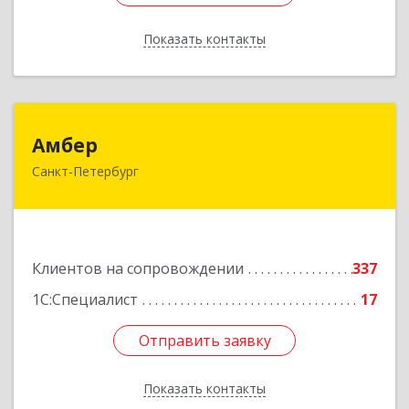
Показать контакты
Назад
Амбер
Амбер
Санкт-Петербург
191119, Санкт-Петербург г, Правды ул, дом №
16
Подробнее
Клиентов на сопровождении
337
1С:Специалист
17
Отправить заявку
Отправить заявку
Показать контакты
Назад