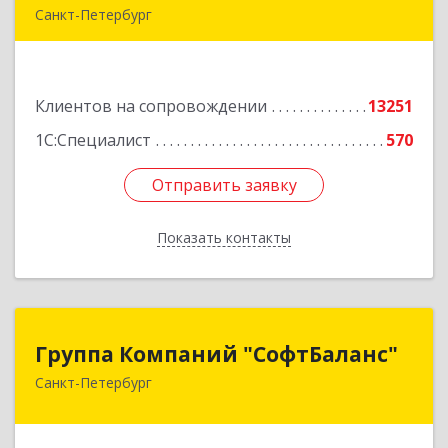
Санкт-Петербург
г.Санкт-Петербург, Невский проспект, 10
Подробнее
Клиентов на сопровождении
13251
1С:Специалист
570
Отправить заявку
Отправить заявку
Показать контакты
Назад
Группа Компаний "СофтБаланс"
Группа Компаний "СофтБаланс"
Санкт-Петербург
195112, Санкт-Петербург г, Заневский пр-кт,
дом № 30, корпус 2, литера А