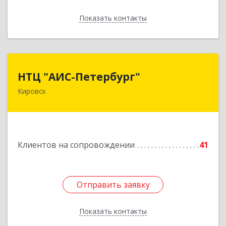
Показать контакты
Назад
НТЦ "АИС-Петербург"
НТЦ "АИС-Петербург"
Кировск
187342, Ленинградская обл, Кировск г, р-н
Кировский, Новая ул, дом № 5, а/я 11
Подробнее
Клиентов на сопровождении
41
Отправить заявку
Отправить заявку
Показать контакты
Назад