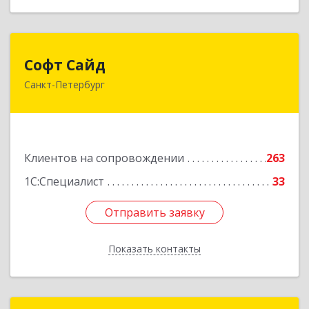
Софт Сайд
Софт Сайд
Санкт-Петербург
190020, Санкт-Петербург г, Рижский пр, дом №
58, оф.301
Подробнее
Клиентов на сопровождении
263
1С:Специалист
33
Отправить заявку
Отправить заявку
Показать контакты
Назад