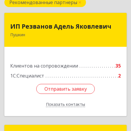
Рекомендованные партнеры
ИП Резванов Адель Яковлевич
ИП Резванов Адель Яковлевич
Пушкин
196602, Санкт-Петербург г, Пушкин г, Красной
Звезды ул, дом № 17/9, литера А, кв.2
Подробнее
Клиентов на сопровождении
35
1С:Специалист
2
Отправить заявку
Отправить заявку
Показать контакты
Назад