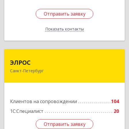
Отправить заявку
Отправить заявку
Показать контакты
Назад
ЭЛРОС
ЭЛРОС
Санкт-Петербург
191024, Санкт-Петербург г, Тележная ул, дом №
22, кв.6
Подробнее
Клиентов на сопровождении
104
1С:Специалист
20
Отправить заявку
Отправить заявку