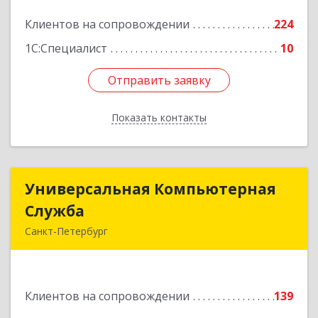
Подробнее
Клиентов на сопровождении
224
1С:Специалист
10
Отправить заявку
Отправить заявку
Показать контакты
Назад
Универсальная Компьютерная
Универсальная Компьютерная
Служба
Служба
Санкт-Петербург
192007, Санкт-Петербург г, Тамбовская ул, дом
№ 12, корпус В, кв.31
Клиентов на сопровождении
139
Подробнее