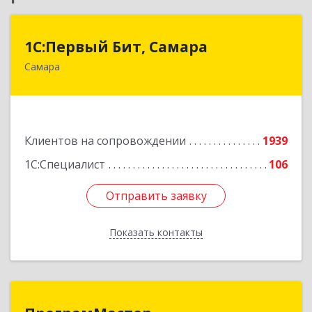
1С:Первый Бит, Самара
1С:Первый Бит, Самара
Самара
443013, Самарская обл, Самара г, Дачная ул,
дом № 24, пом.2/25
Подробнее
Клиентов на сопровождении
1939
1С:Специалист
106
Отправить заявку
Отправить заявку
Показать контакты
Назад
ПрограмМастер