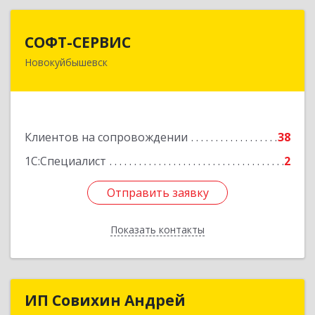
СОФТ-СЕРВИС
СОФТ-СЕРВИС
Новокуйбышевск
446206, Самарская обл, Новокуйбышевск г,
Островского ул, дом № 17А 12, оф.47
Подробнее
Клиентов на сопровождении
38
1С:Специалист
2
Отправить заявку
Отправить заявку
Показать контакты
Назад
ИП Совихин Андрей
ИП Совихин Андрей