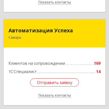
Показать контакты
Назад
Автоматизация Успеха
Автоматизация Успеха
Самара
443011, Самарская обл, Самара г, 22
Партсъезда ул, дом № 207, оф.14
Подробнее
Клиентов на сопровождении
169
1С:Специалист
14
Отправить заявку
Отправить заявку
Показать контакты
Назад