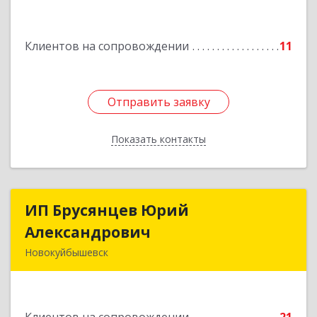
Подробнее
Клиентов на сопровождении
11
Отправить заявку
Отправить заявку
Показать контакты
Назад
ИП Брусянцев Юрий
ИП Брусянцев Юрий
Александрович
Александрович
Новокуйбышевск
446200, Самарская обл, Новокуйбышевск г,
Гагарина 11