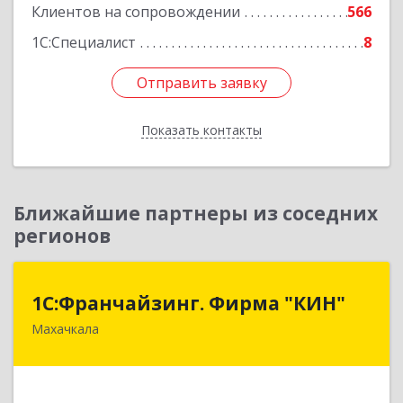
Клиентов на сопровождении
566
1С:Специалист
8
Отправить заявку
Отправить заявку
Показать контакты
Назад
Ближайшие партнеры из соседних
регионов
1С:Франчайзинг. Фирма "КИН"
1С:Франчайзинг. Фирма "КИН"
Махачкала
367030, Дагестан Респ, Махачкала г, И.Казака
ул, дом № 31
Подробнее