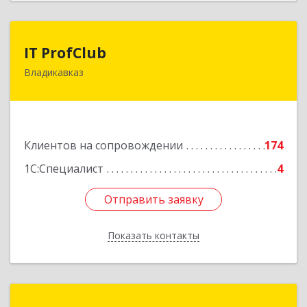
IT ProfClub
IT ProfClub
Владикавказ
362045, Северная Осетия - Алания Респ,
Владикавказ г, Международная ул, дом № 2 "А",
этаж 5, каб.507
Подробнее
Клиентов на сопровождении
174
1С:Специалист
4
Отправить заявку
Отправить заявку
Показать контакты
Назад
Информ-Сервис