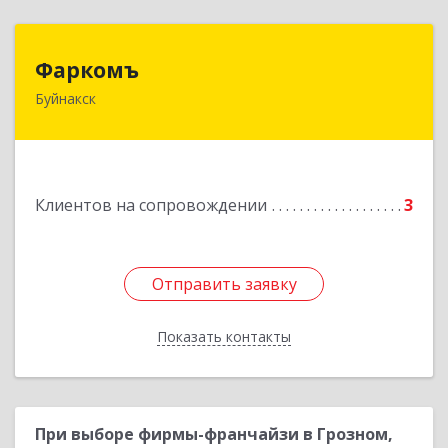
Фаркомъ
Фаркомъ
Буйнакск
Подробнее
Клиентов на сопровождении
3
Отправить заявку
Отправить заявку
Показать контакты
Назад
При выборе фирмы-франчайзи в Грозном,