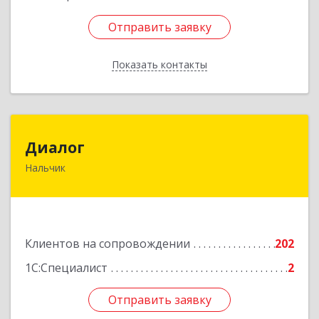
Отправить заявку
Отправить заявку
Показать контакты
Назад
Диалог
Диалог
Нальчик
360016, Кабардино-Балкарская Респ, Нальчик г,
Калюжного ул, дом № 3, этаж 2
Подробнее
Клиентов на сопровождении
202
1С:Специалист
2
Отправить заявку
Отправить заявку