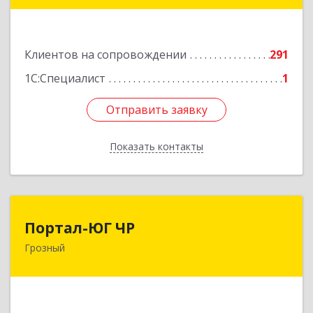
72
Подробнее
Клиентов на сопровождении
291
1С:Специалист
1
Отправить заявку
Отправить заявку
Показать контакты
Назад
Портал-ЮГ ЧР
Портал-ЮГ ЧР
Грозный
364906, Чеченская Респ, Грозный г, Путина пр-
кт, дом № 30
Подробнее