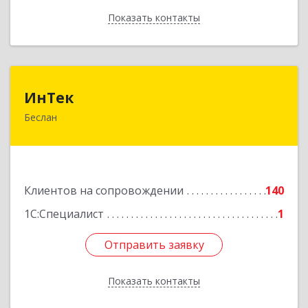
Показать контакты
Назад
ИнТек
ИнТек
Беслан
363000, Северная Осетия - Алания Респ,
Правобережный, Беслан г, Комсомольская ул,
дом № 69
Подробнее
Клиентов на сопровождении
140
1С:Специалист
1
Отправить заявку
Отправить заявку
Показать контакты
Назад