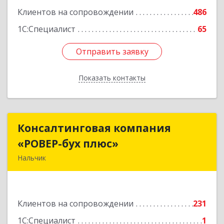
Клиентов на сопровождении
486
1С:Специалист
65
Отправить заявку
Отправить заявку
Показать контакты
Назад
Консалтинговая компания
Консалтинговая компания
«РОВЕР-бух плюс»
«РОВЕР-бух плюс»
Нальчик
360004, Кабардино-Балкарская Респ, Нальчик г,
Кирова ул, дом № 233
Клиентов на сопровождении
231
Подробнее
1С:Специалист
1