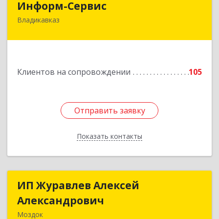
Информ-Сервис
Владикавказ
362020, Северная Осетия - Алания Респ,
Владикавказ г, Островского ул, дом № 12, пом.3
Подробнее
Клиентов на сопровождении
105
Отправить заявку
Отправить заявку
Показать контакты
Назад
ИП Журавлев Алексей
ИП Журавлев Алексей
Александрович
Александрович
Моздок