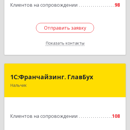
Клиентов на сопровождении
98
Отправить заявку
Отправить заявку
Показать контакты
Назад
1С:Франчайзинг. ГлавБух
1С:Франчайзинг. ГлавБух
Нальчик
360000, Кабардино-Балкарская Респ, Нальчик г,
Пачева ул, дом № 13, ТОД Европа, этаж 3, оф.2
Подробнее
Клиентов на сопровождении
108