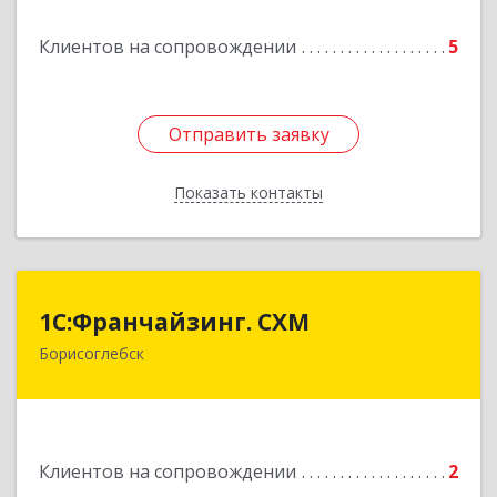
Клиентов на сопровождении
5
Отправить заявку
Отправить заявку
Показать контакты
Назад
1С:Франчайзинг. СХМ
1С:Франчайзинг. СХМ
Борисоглебск
397165, Воронежская обл, Борисоглебский р-н,
Борисоглебск г, Матросовская ул, дом № 127
Подробнее
Клиентов на сопровождении
2