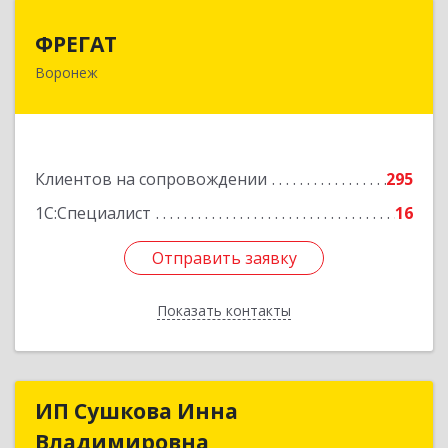
ФРЕГАТ
ФРЕГАТ
Воронеж
394006, Воронежская обл, Воронеж г,
Бахметьева ул, дом № 2Б, пом.I, офис 220
Подробнее
Клиентов на сопровождении
295
1С:Специалист
16
Отправить заявку
Отправить заявку
Показать контакты
Назад
ИП Сушкова Инна
ИП Сушкова Инна
Владимировна
Владимировна