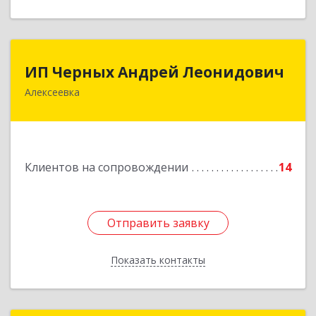
ИП Черных Андрей Леонидович
ИП Черных Андрей Леонидович
Алексеевка
309850, Белгородская обл, Алексеевский р-н,
Алексеевка г, Совхозная ул, дом № 23, кв.2
Подробнее
Клиентов на сопровождении
14
Отправить заявку
Отправить заявку
Показать контакты
Назад