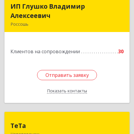
ИП Глушко Владимир
ИП Глушко Владимир
Алексеевич
Алексеевич
Россошь
396650, Воронежская обл, Россошанский р-н,
Россошь г,ул Октябрьская 76 Г
Клиентов на сопровождении
30
Подробнее
Отправить заявку
Отправить заявку
Показать контакты
Назад
ТеТа
ТеТа