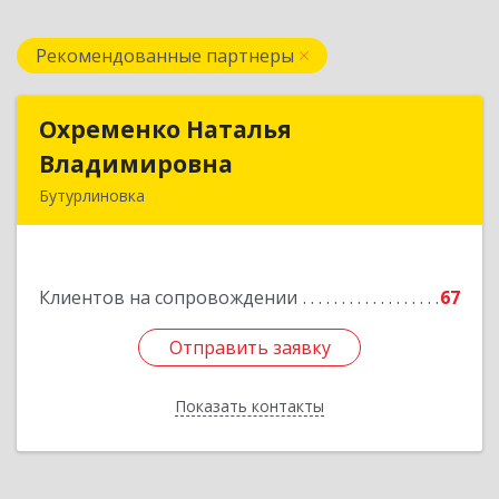
Рекомендованные партнеры
Охременко Наталья
Охременко Наталья
Владимировна
Владимировна
Бутурлиновка
Подробнее
Клиентов на сопровождении
67
Отправить заявку
Отправить заявку
Показать контакты
Назад