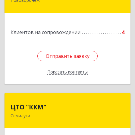
Нововоронеж
396 073, Нововоронеж г, а/я, дом № 30
Подробнее
Клиентов на сопровождении
4
Отправить заявку
Отправить заявку
Показать контакты
Назад
ЦТО "ККМ"
ЦТО "ККМ"
Семилуки
Подробнее