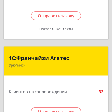
Отправить заявку
Отправить заявку
Показать контакты
Назад
1С:Франчайзи Агатес
1С:Франчайзи Агатес
Урюпинск
403113, Волгоградская обл, Урюпинск г, Ленина
пр-кт, дом № 90а
Подробнее
Клиентов на сопровождении
32
Отправить заявку
Отправить заявку