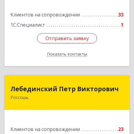
Подробнее
Клиентов на сопровождении
33
1С:Специалист
1
Отправить заявку
Отправить заявку
Показать контакты
Назад
Лебединский Петр Викторович
Лебединский Петр Викторович
Россошь
396650, Воронежская обл., г. Россошь, пер.
Крамского 11
Подробнее
Клиентов на сопровождении
23