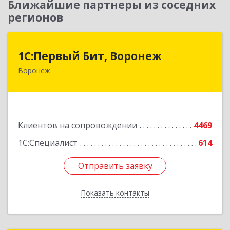
Ближайшие партнеры из соседних
регионов
1С:Первый Бит, Воронеж
1С:Первый Бит, Воронеж
Воронеж
394006, Воронежская обл, Воронеж г, 20-летия
Октября ул, дом № 119, оф.711
Подробнее
Клиентов на сопровождении
4469
1С:Специалист
614
Отправить заявку
Отправить заявку
Показать контакты
Назад