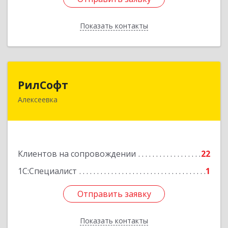
Показать контакты
Назад
РилСофт
РилСофт
Алексеевка
309850, Белгородская обл, Алексеевский р-н,
Алексеевка г, 1-й Мостовой пер, дом № 5А
Подробнее
Клиентов на сопровождении
22
1С:Специалист
1
Отправить заявку
Отправить заявку
Показать контакты
Назад