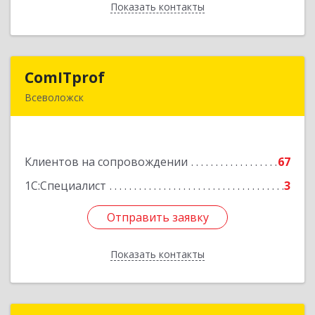
Показать контакты
Назад
ComITprof
ComITprof
Всеволожск
188643, Ленинградская обл, Всеволожский р-н,
Всеволожск г, Невская ул, дом № 6, кв.18
Клиентов на сопровождении
67
Подробнее
1С:Специалист
3
Отправить заявку
Отправить заявку
Показать контакты
Назад