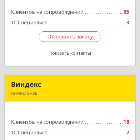
17, пом.5
Клиентов на сопровождении
65
Подробнее
1С:Специалист
3
Отправить заявку
Отправить заявку
Показать контакты
Назад
Виндекс
Виндекс
Всеволожск
188643, Ленинградская обл, Всеволожский р-н,
Всеволожск г, Шинников ул, дом № 2, корпус 5,
оф.47
Клиентов на сопровождении
18
Подробнее
1С:Специалист
2