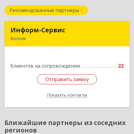
Рекомендованные партнеры
Информ-Сервис
Информ-Сервис
Волхов
187400, Ленинградская обл, Волхов г,
Волховский пр-кт, дом № 7
Клиентов на сопровождении
22
Подробнее
Отправить заявку
Отправить заявку
Показать контакты
Назад
Ближайшие партнеры из соседних
регионов