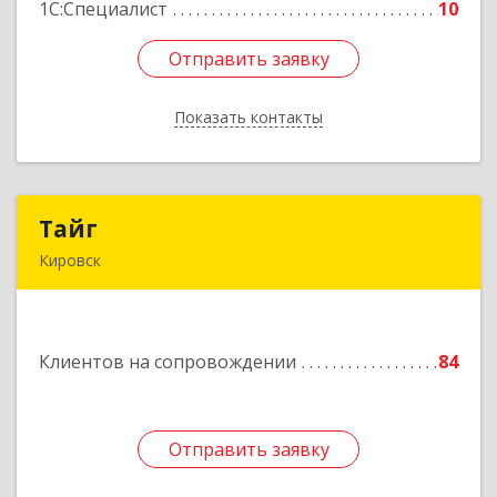
1С:Специалист
10
Отправить заявку
Отправить заявку
Показать контакты
Назад
Тайг
Тайг
Кировск
187340, Ленинградская обл, Кировский р-н,
Кировск г, Новая ул, дом № 13, корпус 3, кв.3
Клиентов на сопровождении
84
Подробнее
Отправить заявку
Отправить заявку