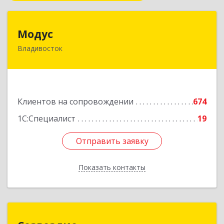
Модус
Модус
Владивосток
690091, Приморский край, Владивосток г, ул.
Фадеева, д. 10
Подробнее
Клиентов на сопровождении
674
1С:Специалист
19
Отправить заявку
Отправить заявку
Показать контакты
Назад
Созвездие