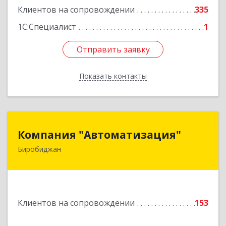
Клиентов на сопровождении
335
1С:Специалист
1
Отправить заявку
Отправить заявку
Показать контакты
Назад
Компания "Автоматизация"
Компания "Автоматизация"
Биробиджан
679016, Еврейская Аобл, Биробиджан г,
Советская ул, дом № 59, кв.3
Подробнее
Клиентов на сопровождении
153