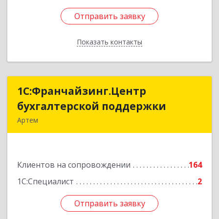
Отправить заявку
Отправить заявку
Показать контакты
Назад
1С:Франчайзинг.Центр
1С:Франчайзинг.Центр
бухгалтерской поддержки
бухгалтерской поддержки
Артем
692760, Приморский край, Артем г, Фрунзе ул,
дом № 54А, каб.21
Клиентов на сопровождении
164
Подробнее
1С:Специалист
2
Отправить заявку
Отправить заявку