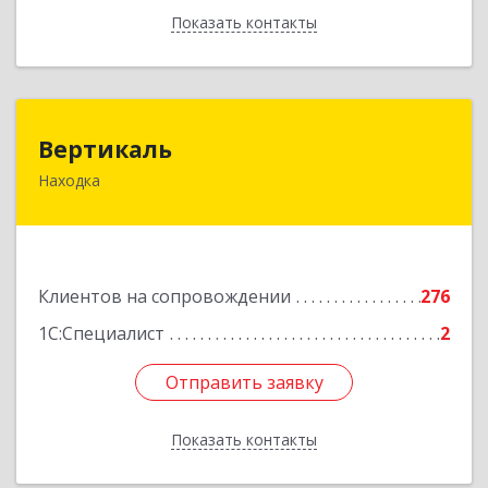
Показать контакты
Назад
Вертикаль
Вертикаль
Находка
692928, Приморский край, Находка г,
Постышева ул, дом № 27
Подробнее
Клиентов на сопровождении
276
1С:Специалист
2
Отправить заявку
Отправить заявку
Показать контакты
Назад