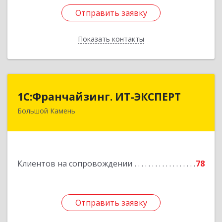
Отправить заявку
Отправить заявку
Показать контакты
Назад
1С:Франчайзинг. ИТ-ЭКСПЕРТ
1С:Франчайзинг. ИТ-ЭКСПЕРТ
Большой Камень
692806, Приморский край, Большой Камень г,
Карла Маркса ул, дом № 57, этаж 3
Подробнее
Клиентов на сопровождении
78
Отправить заявку
Отправить заявку