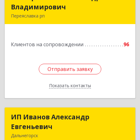
Владимирович
Владимирович
Переяславка рп
682910, Хабаровский край, Имени Лазо р-н,
Переяславка рп, Ленина ул, дом № 30, оф.1
Клиентов на сопровождении
96
Подробнее
Отправить заявку
Отправить заявку
Показать контакты
Назад
ИП Иванов Александр
ИП Иванов Александр
Евгеньевич
Евгеньевич
Дальнегорск