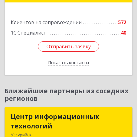
Подробнее
Клиентов на сопровождении
572
1С:Специалист
40
Отправить заявку
Отправить заявку
Показать контакты
Назад
Ближайшие партнеры из соседних
регионов
Центр информационных
Центр информационных
технологий
технологий
Уссурийск