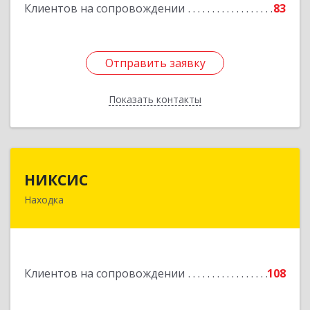
Клиентов на сопровождении
83
Подробнее
Отправить заявку
Отправить заявку
Показать контакты
Назад
НИКСИС
НИКСИС
Находка
692903, Приморский край, Находка г,
Находкинский пр-кт, дом № 84, кв.73А
Подробнее
Клиентов на сопровождении
108