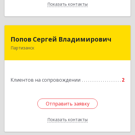
Показать контакты
Назад
Попов Сергей Владимирович
Попов Сергей Владимирович
Партизанск
692922, Приморский край, г. Находка, ул.
Пограничная, 30-18
Подробнее
Клиентов на сопровождении
2
Отправить заявку
Отправить заявку
Показать контакты
Назад